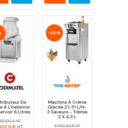
%
-20%
tributeur De
Machine À Crème
e À L'italienne
Glacée 21-31 L/h-
ervoir 6 Litres
3 Saveurs - Trémie
2 X 4,3 L
rix
rix
1 821,00 € HT
Prix
Prix
habituel
3 050,00 € HT
657,11 €
HT