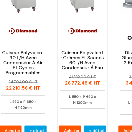
Cuiseur Polyvalent
Cuiseur Polyvalent
Dis
30 L/h Avec
: Crèmes Et Sauces
Glac
Condenseur À Air
60L/h Avec
- 2 R
Et Cycles
Condenseur À Eau
Programmables
Prix
Prix
P
P
41 832,00 € HT
3
Prix
Prix
habituel
h
34 704,00 € HT
26 772,48 €
HT
3 
habituel
22 210,56 €
HT
L
550
x
P
650
x
L
550
x
P
650
x
H
1200mm
L
H
1150mm
Acheter
+ détail
Acheter
+ détail
Ach