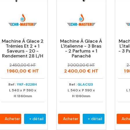
Machine À Glace 2
Machine À Glace À
Mach
Trémies Et 2 + 1
L'italienne - 3 Bras
L'ita
Saveurs - 20 -
- 2 Parfums + 1
- 3 P
Rendement 28 L/H
Panaché
Prix
Prix
Prix
Prix
P
P
2 450,00 € HT
3 000,00 € HT
2
habituel
habituel
h
1 960,00 €
HT
2 400,00 €
HT
1 
Ref :
YKF-8228H
Ref :
GLAC123
L
540
x
P
590
x
L
540
x
P
590
x
L
H
1360mm
H
1360mm
Acheter
+ détail
Acheter
+ détail
Ach