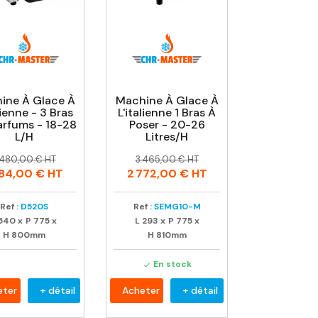
ine À Glace À
Machine À Glace À
lienne - 3 Bras
L'italienne 1 Bras À
arfums - 18-28
Poser - 20-26
L/H
Litres/h
rix
rix
Prix
Prix
 480,00 € HT
3 465,00 € HT
abituel
habituel
984,00 €
HT
2 772,00 €
HT
Ref :
D520S
Ref :
SEMG10-M
540
x
P
775
x
L
293
x
P
775
x
H
800mm
H
810mm
En stock

eter
+ détail
Acheter
+ détail