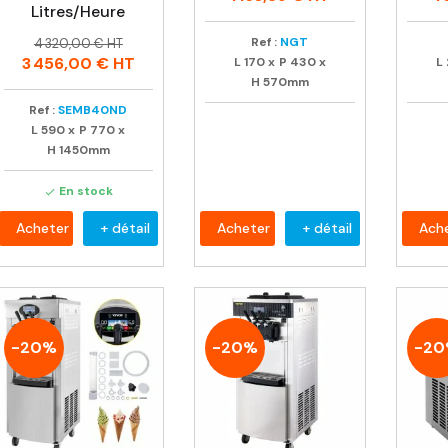
Litres/heure
Prix
Prix
Ref :
NGT
4 320,00 € HT
habituel
3 456,00 €
HT
L
170
x
P
430
x
L
H
570mm
Ref :
SEMB40ND
L
590
x
P
770
x
H
1450mm
En stock

Acheter
+ détail
Acheter
+ détail
Ach
-20%
-20%
-2