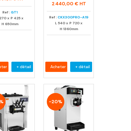
habituel
2 440,00 €
HT
Ref :
GT1
Ref :
CKX300PRO-A19
270
x
P
425
x
L
540
x
P
720
x
H
650mm
H
1360mm
eter
+ détail
Acheter
+ détail
0%
-20%