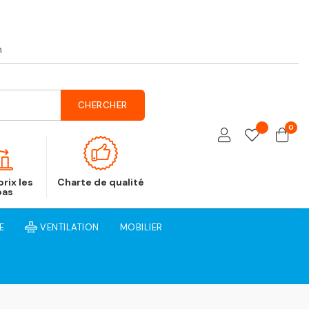
h
CHERCHER
0
rix les
Charte de qualité
bas
E
VENTILATION
MOBILIER