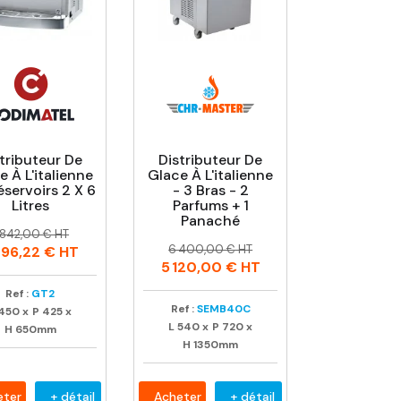
tributeur De
Distributeur De
e À L'italienne
Glace À L'italienne
éservoirs 2 X 6
- 3 Bras - 2
Litres
Parfums + 1
Panaché
rix
rix
 842,00 € HT
Prix
Prix
abituel
6 400,00 € HT
496,22 €
HT
habituel
5 120,00 €
HT
Ref :
GT2
Ref :
SEMB40C
450
x
P
425
x
L
540
x
P
720
x
H
650mm
H
1350mm
eter
+ détail
Acheter
+ détail