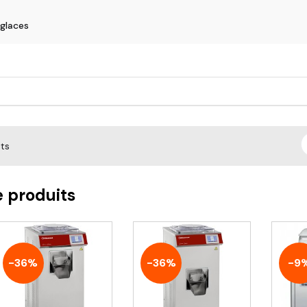
glaces
ats
e produits
-36%
-36%
-9