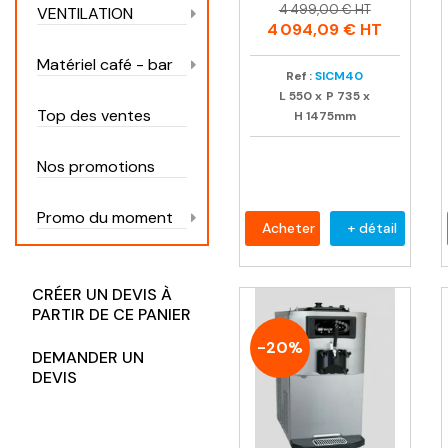
Prix
Prix
4 499,00 € HT
VENTILATION
habituel
4 094,09 €
HT
Matériel café - bar
Ref :
SICM40
L
550
x
P
735
x
Top des ventes
H
1475mm
Nos promotions
Promo du moment
Acheter
+ détail
CRÉER UN DEVIS À
PARTIR DE CE PANIER
-20%
DEMANDER UN
DEVIS