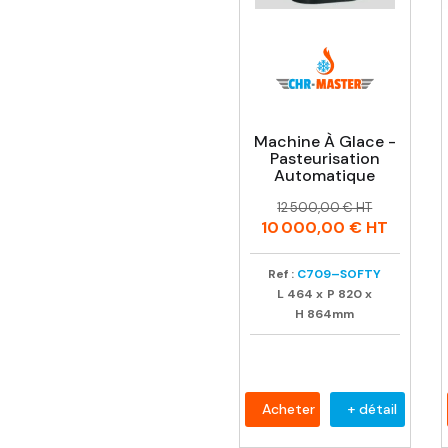
Machine À Glace -
Pasteurisation
Automatique
Prix
Prix
12 500,00 € HT
habituel
10 000,00 €
HT
Ref :
C709–SOFTY
L
464
x
P
820
x
H
864mm
Acheter
+ détail