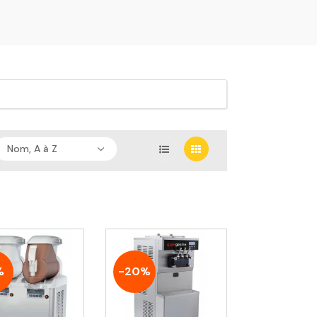
Nom, A à Z
%
-20%