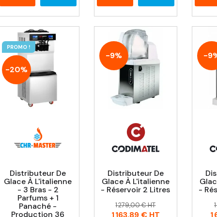
PROMO !
-9%
-9
-20%
Distributeur De
Distributeur De
Dis
Glace À L'italienne
Glace À L'italienne
Glac
- 3 Bras - 2
- Réservoir 2 Litres
- Rés
Parfums + 1
Prix
Prix
P
P
Panaché -
1 279,00 € HT
habituel
Production 36
1 163,89 €
HT
1 