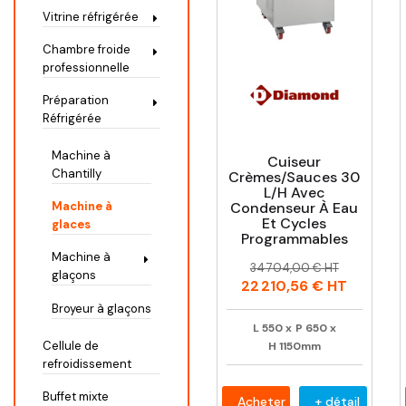
Vitrine réfrigérée
Chambre froide
professionnelle
Préparation
Réfrigérée
Machine à
Cuiseur
Chantilly
Crèmes/Sauces 30
L/h Avec
Condenseur À Eau
Machine à
Et Cycles
glaces
Programmables
Machine à
Prix
Prix
34 704,00 € HT
glaçons
habituel
22 210,56 €
HT
Broyeur à glaçons
L
550
x
P
650
x
Cellule de
H
1150mm
refroidissement
Buffet mixte
Acheter
+ détail