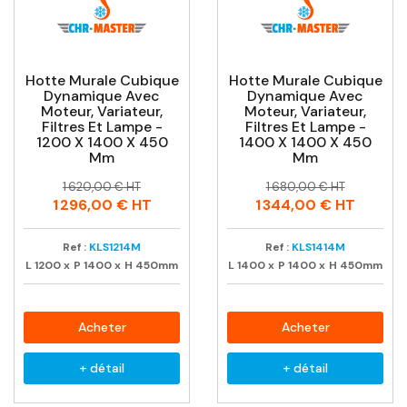
CHR MASTER
vous accompagne et vous conseille
pour réaliser un achat malin aux meilleurs
conditions de vente.
Hotte Murale Cubique
Hotte Murale Cubique
Dynamique Avec
Dynamique Avec
Moteur, Variateur,
Moteur, Variateur,
Filtres Et Lampe -
Filtres Et Lampe -
1200 X 1400 X 450
1400 X 1400 X 450
Mm
Mm
Prix
Prix
Prix
Prix
1 620,00 € HT
1 680,00 € HT
habituel
habituel
1 296,00 €
HT
1 344,00 €
HT
Ref :
KLS1214M
Ref :
KLS1414M
L
1200
x
P
1400
x
H
450mm
L
1400
x
P
1400
x
H
450mm
Acheter
Acheter
+ détail
+ détail