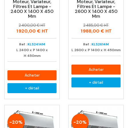
Moteur, Variateur,
Moteur, Variateur,
Filtres Et Lampe -
Filtres Et Lampe -
2400 X 1400 X 450
2600 X 1400 X 450
Mm
Mm
Prix
Prix
Prix
Prix
2 400,00 € HT
2 485,00 € HT
habituel
habituel
1 920,00 €
HT
1 988,00 €
HT
Ref :
KLS2414M
Ref :
KLS2614M
L
2400
x
P
1400
x
L
2600
x
P
1400
x
H
450mm
H
450mm
Acheter
Acheter
+ détail
+ détail
-20%
-20%