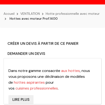
la
navigation
Accueil
VENTILATION
Hotte professionnelle avec moteur
Hottes avec moteur Prof.1400
CRÉER UN DEVIS À PARTIR DE CE PANIER
DEMANDER UN DEVIS
Dans notre gamme consacrée
aux hottes
, nous
vous proposons une déclinaison de modèles
de
hottes aspirantes
pour
vos
cuisines
professionnelles
.
Une
hotte
présente plusieurs fonctionnalités, elle
LIRE PLUS
sert à évacuer les vapeurs et les fumées dégagées