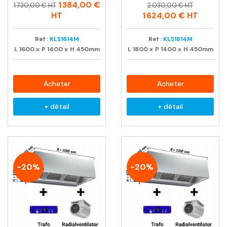
Prix
Prix
Prix
Prix
1 384,00 €
1 730,00 € HT
2 030,00 € HT
habituel
habituel
HT
1 624,00 €
HT
Ref :
KLS1614M
Ref :
KLS1814M
L
1600
x
P
1400
x
H
450mm
L
1800
x
P
1400
x
H
450mm
Acheter
Acheter
+ détail
+ détail
-20%
-20%