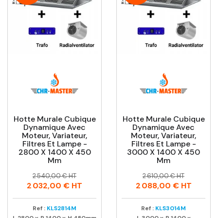
Hotte Murale Cubique
Hotte Murale Cubique
Dynamique Avec
Dynamique Avec
Moteur, Variateur,
Moteur, Variateur,
Filtres Et Lampe -
Filtres Et Lampe -
2800 X 1400 X 450
3000 X 1400 X 450
Mm
Mm
Prix
Prix
Prix
Prix
2 540,00 € HT
2 610,00 € HT
habituel
habituel
2 032,00 €
HT
2 088,00 €
HT
Ref :
KLS2814M
Ref :
KLS3014M