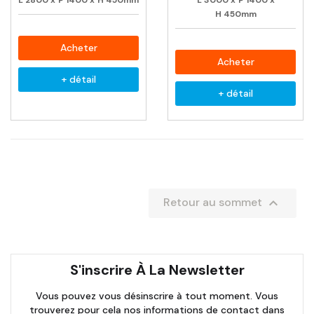
L
2800
x
P
1400
x
H
450mm
L
3000
x
P
1400
x
H
450mm
Acheter
Acheter
+ détail
+ détail

Retour au sommet
S'inscrire À La Newsletter
Vous pouvez vous désinscrire à tout moment. Vous
trouverez pour cela nos informations de contact dans