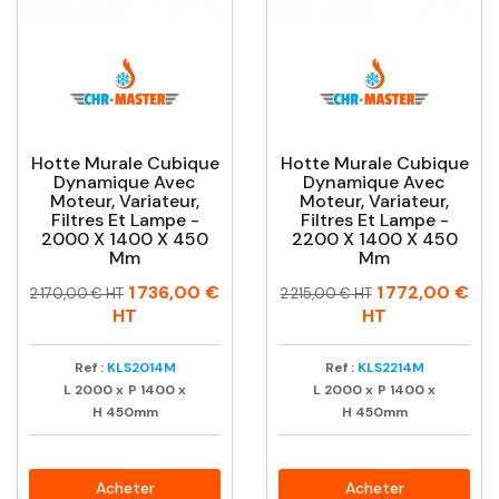
Hotte Murale Cubique
Hotte Murale Cubique
Dynamique Avec
Dynamique Avec
Moteur, Variateur,
Moteur, Variateur,
Filtres Et Lampe -
Filtres Et Lampe -
2000 X 1400 X 450
2200 X 1400 X 450
Mm
Mm
Prix
Prix
Prix
Prix
1 736,00 €
1 772,00 €
2 170,00 € HT
2 215,00 € HT
habituel
habituel
HT
HT
Ref :
KLS2014M
Ref :
KLS2214M
L
2000
x
P
1400
x
L
2000
x
P
1400
x
H
450mm
H
450mm
Acheter
Acheter