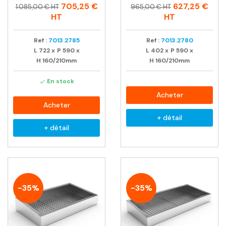
Prix
Prix
Prix
Prix
705,25 €
627,25 €
1 085,00 € HT
965,00 € HT
habituel
habituel
HT
HT
Ref :
7013.2785
Ref :
7013.2780
L
722
x
P
590
x
L
402
x
P
590
x
H
160/210mm
H
160/210mm
En stock

Acheter
Acheter
+ détail
+ détail
-35%
-35%