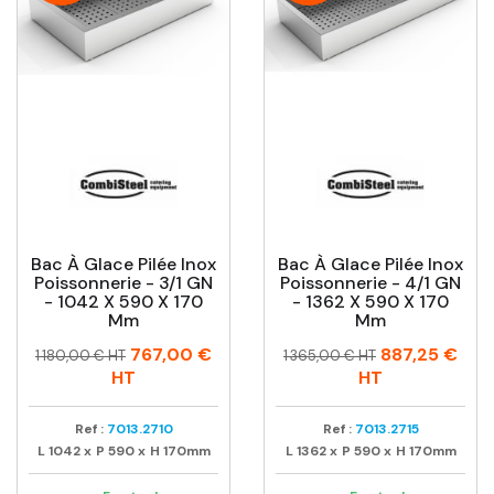
Bac À Glace Pilée Inox
Bac À Glace Pilée Inox
Poissonnerie - 3/1 GN
Poissonnerie - 4/1 GN
- 1042 X 590 X 170
- 1362 X 590 X 170
Mm
Mm
Prix
Prix
Prix
Prix
767,00 €
887,25 €
1 180,00 € HT
1 365,00 € HT
habituel
habituel
HT
HT
Ref :
7013.2710
Ref :
7013.2715
L
1042
x
P
590
x
H
170mm
L
1362
x
P
590
x
H
170mm