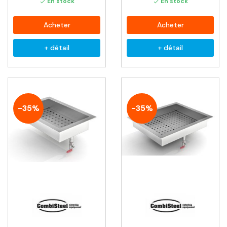
En stock
En stock


Acheter
Acheter
+ détail
+ détail
-35%
-35%