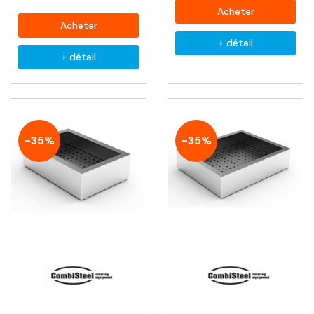
Acheter
Acheter
+ détail
+ détail
-35%
-35%