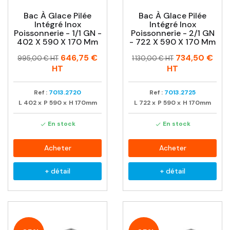
Bac À Glace Pilée
Bac À Glace Pilée
Intégré Inox
Intégré Inox
Poissonnerie - 1/1 GN -
Poissonnerie - 2/1 GN
402 X 590 X 170 Mm
- 722 X 590 X 170 Mm
Prix
Prix
Prix
Prix
646,75 €
734,50 €
995,00 € HT
1 130,00 € HT
habituel
habituel
HT
HT
Ref :
7013.2720
Ref :
7013.2725
L
402
x
P
590
x
H
170mm
L
722
x
P
590
x
H
170mm
En stock
En stock


Acheter
Acheter
+ détail
+ détail