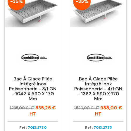
-35%
-35%
Bac À Glace Pilée
Bac À Glace Pilée
Intégré Inox
Intégré Inox
Poissonnerie - 3/1 GN
Poissonnerie - 4/1 GN
- 1042 X 590 X 170
- 1362 X 590 X 170
Mm
Mm
Prix
Prix
Prix
Prix
835,25 €
988,00 €
1 285,00 € HT
1 520,00 € HT
habituel
habituel
HT
HT
Ref :
7013.2730
Ref :
7013.2735