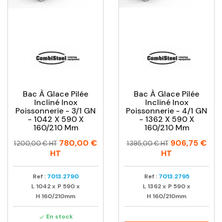
Bac À Glace Pilée
Bac À Glace Pilée
Incliné Inox
Incliné Inox
Poissonnerie - 3/1 GN
Poissonnerie - 4/1 GN
- 1042 X 590 X
- 1362 X 590 X
160/210 Mm
160/210 Mm
Prix
Prix
Prix
Prix
780,00 €
906,75 €
1 200,00 € HT
1 395,00 € HT
habituel
habituel
HT
HT
Ref :
7013.2790
Ref :
7013.2795
L
1042
x
P
590
x
L
1362
x
P
590
x
H
160/210mm
H
160/210mm
En stock
