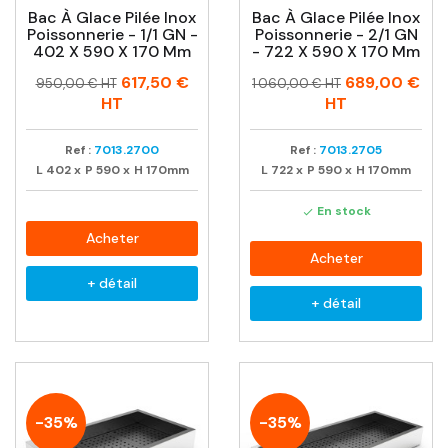
Bac À Glace Pilée Inox
Bac À Glace Pilée Inox
Poissonnerie - 1/1 GN -
Poissonnerie - 2/1 GN
402 X 590 X 170 Mm
- 722 X 590 X 170 Mm
Prix
Prix
Prix
Prix
617,50 €
689,00 €
950,00 € HT
1 060,00 € HT
habituel
habituel
HT
HT
Ref :
7013.2700
Ref :
7013.2705
L
402
x
P
590
x
H
170mm
L
722
x
P
590
x
H
170mm
En stock

Acheter
Acheter
+ détail
+ détail
-35%
-35%