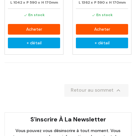
L
1042
x
P
590
x
H
170mm
L
1362
x
P
590
x
H
170mm
En stock
En stock


Acheter
Acheter
+ détail
+ détail

Retour au sommet
S'inscrire À La Newsletter
Vous pouvez vous désinscrire à tout moment. Vous