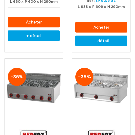
Ref :
SP 90/5 GL
L
660
x
P
600
x
H
290mm
L
988
x
P
609
x
H
290mm
Acheter
Acheter
+ détail
+ détail
-35%
-35%