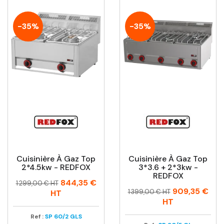
-35%
-35%
Cuisinière À Gaz Top
Cuisinière À Gaz Top
2*4.5kw - REDFOX
3*3.6 + 2*3kw -
REDFOX
Prix
Prix
844,35 €
1 299,00 € HT
Prix
Prix
909,35 €
habituel
1 399,00 € HT
HT
habituel
HT
Ref :
SP 60/2 GLS