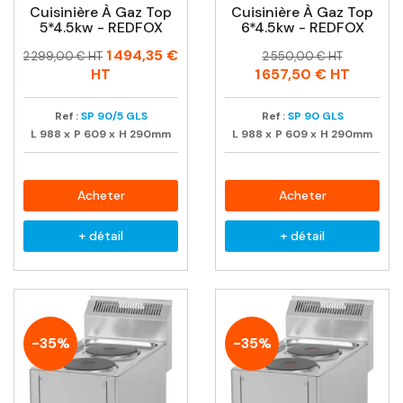
Cuisinière À Gaz Top
Cuisinière À Gaz Top
5*4.5kw - REDFOX
6*4.5kw - REDFOX
Prix
Prix
Prix
Prix
1 494,35 €
2 299,00 € HT
2 550,00 € HT
habituel
habituel
HT
1 657,50 €
HT
Ref :
SP 90/5 GLS
Ref :
SP 90 GLS
L
988
x
P
609
x
H
290mm
L
988
x
P
609
x
H
290mm
Acheter
Acheter
+ détail
+ détail
-35%
-35%