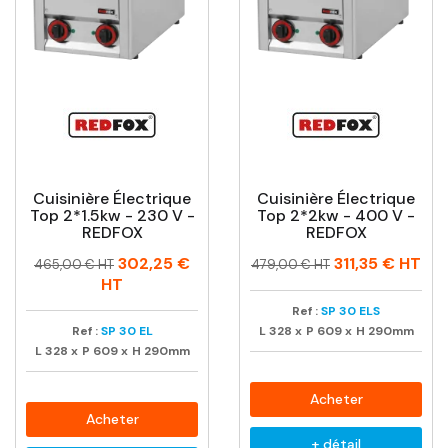
Cuisinière Électrique
Cuisinière Électrique
Top 2*1.5kw - 230 V -
Top 2*2kw - 400 V -
REDFOX
REDFOX
Prix
Prix
Prix
Prix
302,25 €
311,35 €
HT
465,00 € HT
479,00 € HT
habituel
habituel
HT
Ref :
SP 30 ELS
Ref :
SP 30 EL
L
328
x
P
609
x
H
290mm
L
328
x
P
609
x
H
290mm
Acheter
Acheter
+ détail