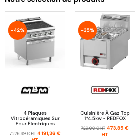
-42%
-35%
4 Plaques
Cuisinière À Gaz Top
Vitrocéramiques Sur
1*4.5kw - REDFOX
Four Électriques
Prix
Prix
473,85 €
729,00 € HT
Prix
Prix
4 191,36 €
habituel
7 226,49 € HT
HT
habituel
HT