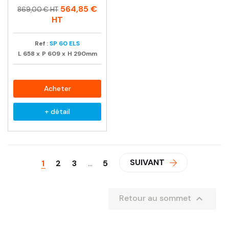
Prix
Prix
564,85 €
869,00 € HT
habituel
HT
Ref :
SP 60 ELS
L
658
x
P
609
x
H
290mm
Acheter
+ détail
SUIVANT
1
2
3
…
5

Retour au sommet