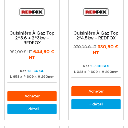
Cuisinière À Gaz Top
Cuisinière À Gaz Top
2*3.6 + 2*3kw -
2*4.5kw - REDFOX
REDFOX
Prix
Prix
630,50 €
970,00 € HT
Prix
Prix
644,80 €
habituel
992,00 € HT
HT
habituel
HT
Ref :
SP 30 GLS
Ref :
SP 60 GL
L
328
x
P
609
x
H
290mm
L
658
x
P
609
x
H
290mm
Acheter
Acheter
+ détail
+ détail