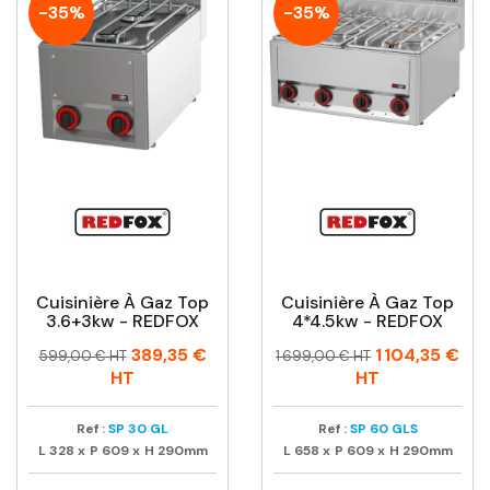
-35%
-35%
Cuisinière À Gaz Top
Cuisinière À Gaz Top
3.6+3kw - REDFOX
4*4.5kw - REDFOX
Prix
Prix
Prix
Prix
389,35 €
1 104,35 €
599,00 € HT
1 699,00 € HT
habituel
habituel
HT
HT
Ref :
SP 30 GL
Ref :
SP 60 GLS
L
328
x
P
609
x
H
290mm
L
658
x
P
609
x
H
290mm