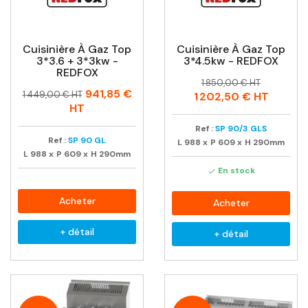
Cuisinière À Gaz Top
Cuisinière À Gaz Top
3*3.6 + 3*3kw -
3*4.5kw - REDFOX
REDFOX
Prix
Prix
1 850,00 € HT
Prix
Prix
941,85 €
habituel
1 449,00 € HT
1 202,50 €
HT
habituel
HT
Ref :
SP 90/3 GLS
Ref :
SP 90 GL
L
988
x
P
609
x
H
290mm
L
988
x
P
609
x
H
290mm
En stock

Acheter
Acheter
+ détail
+ détail