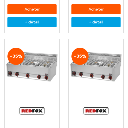
Acheter
Acheter
+ détail
+ détail
-35%
-35%