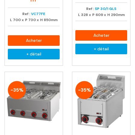
Ref :
SP 30/1 GLS
Ref :
VC77FE
L
328
x
P
609
x
H
290mm
L
700
x
P
730
x
H
850mm
Acheter
Acheter
+ détail
+ détail
-35%
-35%