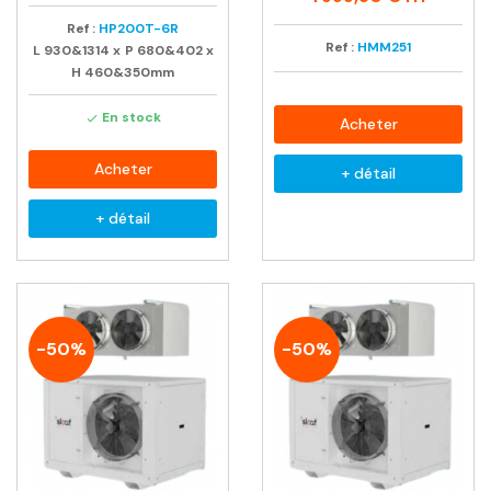
Ref :
HP200T-6R
Ref :
HMM251
L
930&1314
x
P
680&402
x
H
460&350mm
En stock

Acheter
Acheter
+ détail
+ détail
-50%
-50%