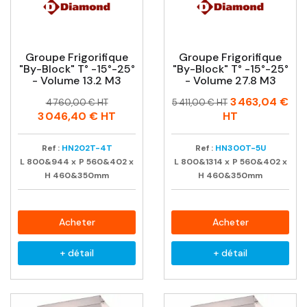
Groupe Frigorifique
Groupe Frigorifique
"By-Block" T° -15°-25°
"By-Block" T° -15°-25°
- Volume 13.2 M3
- Volume 27.8 M3
Prix
Prix
Prix
Prix
3 463,04 €
4 760,00 € HT
5 411,00 € HT
habituel
habituel
3 046,40 €
HT
HT
Ref :
HN202T-4T
Ref :
HN300T-5U
L
800&944
x
P
560&402
x
L
800&1314
x
P
560&402
x
H
460&350mm
H
460&350mm
Acheter
Acheter
+ détail
+ détail