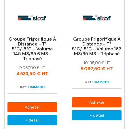
Groupe Frigorifique À
Groupe Frigorifique À
Distance - T°
Distance - T°
5°C/-5°C - Volume
5°C/-5°C - Volume 162
145 M3/85.6 M3 -
M3/85 M3 - Triphasé
Triphasé
Prix
Prix
10 195,00 € HT
Prix
Prix
habituel
9 067,00 € HT
5 097,50 €
HT
habituel
4 533,50 €
HT
Ref :
HMM301
Ref :
HMM300
Acheter
Acheter
+ détail
+ détail