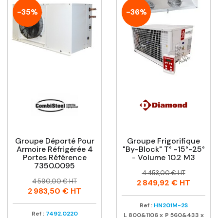
-35%
-36%
Groupe Déporté Pour
Groupe Frigorifique
Armoire Réfrigérée 4
"By-Block" T° -15°-25°
Portes Référence
- Volume 10.2 M3
7350.0095
Prix
Prix
4 453,00 € HT
Prix
Prix
habituel
4 590,00 € HT
2 849,92 €
HT
habituel
2 983,50 €
HT
Ref :
HN201M-2S
Ref :
7492.0220
L
800&1106
x
P
560&433
x