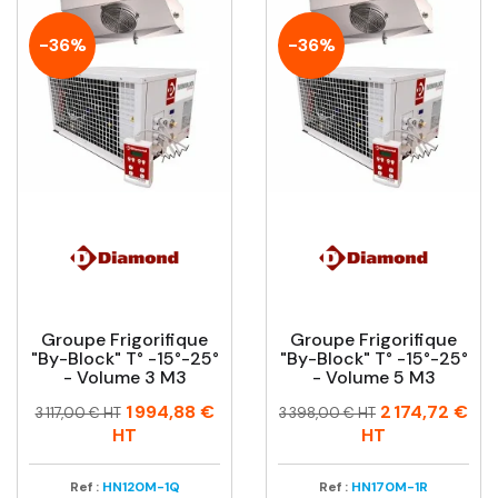
-36%
-36%
Groupe Frigorifique
Groupe Frigorifique
"By-Block" T° -15°-25°
"By-Block" T° -15°-25°
- Volume 3 M3
- Volume 5 M3
Prix
Prix
Prix
Prix
1 994,88 €
2 174,72 €
3 117,00 € HT
3 398,00 € HT
habituel
habituel
HT
HT
Ref :
HN120M-1Q
Ref :
HN170M-1R