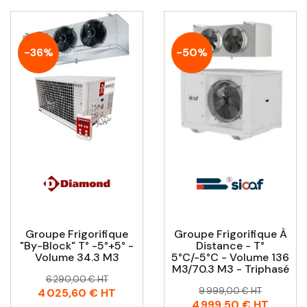
-36%
-50%
Groupe Frigorifique
Groupe Frigorifique À
"By-Block" T° -5°+5° -
Distance - T°
Volume 34.3 M3
5°C/-5°C - Volume 136
M3/70.3 M3 - Triphasé
Prix
Prix
6 290,00 € HT
Prix
Prix
habituel
9 999,00 € HT
4 025,60 €
HT
habituel
4 999,50 €
HT