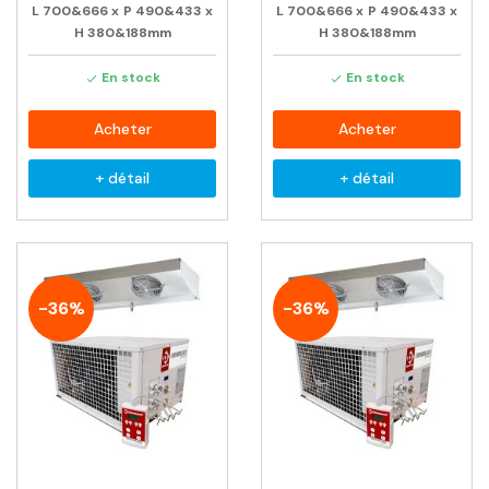
L
700&666
x
P
490&433
x
L
700&666
x
P
490&433
x
H
380&188mm
H
380&188mm
En stock
En stock


Acheter
Acheter
+ détail
+ détail
-36%
-36%