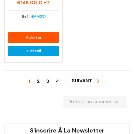
habituel
6 148,00 €
HT
Ref :
HMM351
Acheter
+ détail
SUIVANT
1
2
3
4

Retour au sommet
S'inscrire À La Newsletter