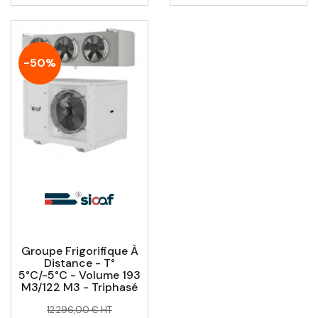
-50%
Groupe Frigorifique À
Distance - T°
5°C/-5°C - Volume 193
M3/122 M3 - Triphasé
Prix
Prix
12 296,00 € HT