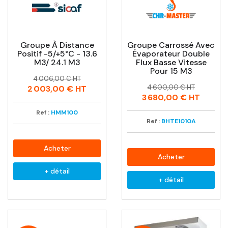
Groupe À Distance
Groupe Carrossé Avec
Positif -5/+5°C - 13.6
Évaporateur Double
M3/ 24.1 M3
Flux Basse Vitesse
Pour 15 M3
Prix
Prix
4 006,00 € HT
Prix
Prix
habituel
4 600,00 € HT
2 003,00 €
HT
habituel
3 680,00 €
HT
Ref :
HMM100
Ref :
BHTE1010A
Acheter
Acheter
+ détail
+ détail