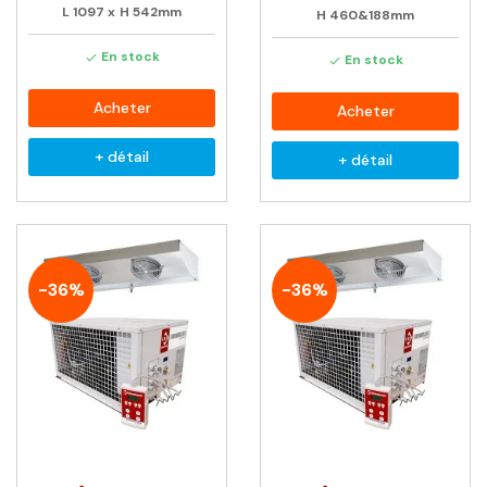
L
1097
x
H
542mm
H
460&188mm
En stock

En stock

Acheter
Acheter
+ détail
+ détail
-36%
-36%