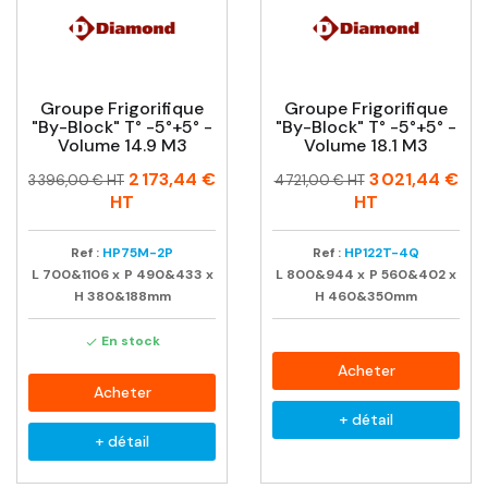
Groupe Frigorifique
Groupe Frigorifique
"By-Block" T° -5°+5° -
"By-Block" T° -5°+5° -
Volume 14.9 M3
Volume 18.1 M3
Prix
Prix
Prix
Prix
2 173,44 €
3 021,44 €
3 396,00 € HT
4 721,00 € HT
habituel
habituel
HT
HT
Ref :
HP75M-2P
Ref :
HP122T-4Q
L
700&1106
x
P
490&433
x
L
800&944
x
P
560&402
x
H
380&188mm
H
460&350mm
En stock

Acheter
Acheter
+ détail
+ détail