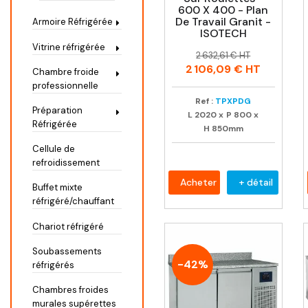
600 X 400 - Plan
De Travail Granit -
Armoire Réfrigérée
ISOTECH
Vitrine réfrigérée
Prix
Prix
2 632,61 € HT
habituel
2 106,09 €
HT
Chambre froide
professionnelle
Ref :
TPXPDG
Préparation
L
2020
x
P
800
x
Réfrigérée
H
850mm
Cellule de
refroidissement
Acheter
+ détail
Buffet mixte
réfrigéré/chauffant
Chariot réfrigéré
Soubassements
-42%
réfrigérés
Chambres froides
murales supérettes