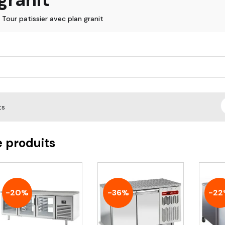
Tour patissier avec plan granit
ts
e produits
-20%
-36%
-22