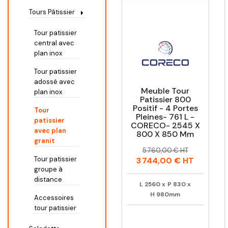
Tours Pâtissier
Tour patissier
central avec
plan inox
Tour patissier
adossé avec
Meuble Tour
plan inox
Patissier 800
Positif - 4 Portes
Tour
Pleines- 761 L -
patissier
CORECO- 2545 X
avec plan
800 X 850 Mm
granit
Prix
Prix
5 760,00 € HT
habituel
Tour patissier
3 744,00 €
HT
groupe à
distance
L
2560
x
P
830
x
H
980mm
Accessoires
tour patissier