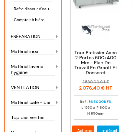
Refroidisseur d'eau
Comptoir à bière
PRÉPARATION
Matériel inox
Tour Patissier Avec
2 Portes 600x400
Mm - Plan De
Matériel laverie
Travail En Granit Et
hygiène
Dosseret
Prix
Prix
3 580,00 € HT
habituel
VENTILATION
2 076,40 €
HT
Ref :
BNZ0001/FN
Matériel café - bar
L
1550
x
P
800
x
H
850mm
Top des ventes
Acheter
+ détail