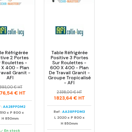
le Réfrigérée
Table Réfrigérée
tive 2 Portes
Positive 3 Portes
 Roulettes -
Sur Roulettes -
 X 400 - Plan
600 X 400 - Plan
ravail Granit -
De Travail Granit -
AFI
Groupe Tropicalisé
- AFI
rix
rix
 893,00 € HT
Prix
Prix
abituel
2 338,00 € HT
476,54 €
HT
habituel
1 823,64 €
HT
 :
AA28PPDM2
Ref :
AA38PPDM3
1510
x
P
800
x
L
2020
x
P
800
x
H
850mm
H
850mm
En stock
