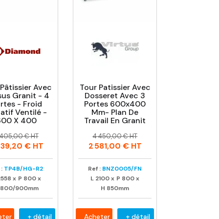
Pâtissier Avec
Tour Patissier Avec
us Granit - 4
Dosseret Avec 3
rtes - Froid
Portes 600x400
atif Ventilé -
Mm- Plan De
600 X 400
Travail En Granit
rix
rix
Prix
Prix
 405,00 € HT
4 450,00 € HT
abituel
habituel
739,20 €
HT
2 581,00 €
HT
:
TP4B/HG-R2
Ref :
BNZ0005/FN
2558
x
P
800
x
L
2100
x
P
800
x
800/900mm
H
850mm
eter
+ détail
Acheter
+ détail