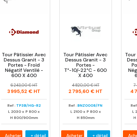
Tour Pâtissier Avec
Tour Pâtissier Avec
Tour 
Dessus Granit - 3
Dessus Granit - 3
Dess
Portes - Froid
Portes -
Po
Négatif Ventilé -
T°-10/-22°C - 600
Nég
600 X 400
X 400
Prix
Prix
Prix
Prix
P
P
6 243,00 € HT
4 820,00 € HT
7
habituel
habituel
h
3 995,52 €
HT
2 795,60 €
HT
4 
Ref :
TP3B/HG-R2
Ref :
BNZ0008/FN
Ref 
L
2030
x
P
800
x
L
2100
x
P
800
x
L
H
800/900mm
H
850mm
H
Acheter
+ détail
Acheter
+ détail
Ach