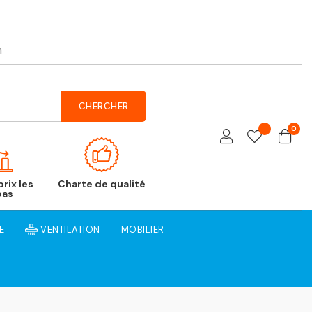
h
CHERCHER
0
rix les
Charte de qualité
bas
E
VENTILATION
MOBILIER