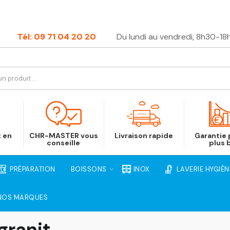
Tél: 09 71 04 20 20
Du lundi au vendredi, 8h30-18
t en
CHR-MASTER vous
Livraison rapide
Garantie p
conseille
plus 
PRÉPARATION
BOISSONS
INOX
LAVERIE HYGIÈN
NOS MARQUES
granit