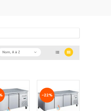
Nom, A à Z
%
-22%