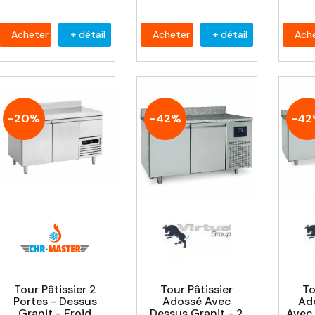
Acheter
+ détail
Acheter
+ détail
Ach
-20%
-42%
-4
Tour Pâtissier 2
Tour Pâtissier
To
Portes - Dessus
Adossé Avec
Ad
Granit - Froid
Dessus Granit - 2
Avec