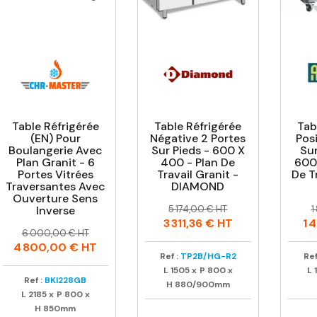
Table Réfrigérée
Table Réfrigérée
Tab
(EN) Pour
Négative 2 Portes
Posi
Boulangerie Avec
Sur Pieds - 600 X
Sur
Plan Granit - 6
400 - Plan De
600
Portes Vitrées
Travail Granit -
De T
Traversantes Avec
DIAMOND
Ouverture Sens
Prix
Prix
P
P
Inverse
5 174,00 € HT
1
habituel
h
3 311,36 €
HT
1 
Prix
Prix
6 000,00 € HT
habituel
4 800,00 €
HT
Ref :
TP2B/HG-R2
Ref
L
1505
x
P
800
x
L
Ref :
BKI228GB
H
880/900mm
L
2185
x
P
800
x
H
850mm