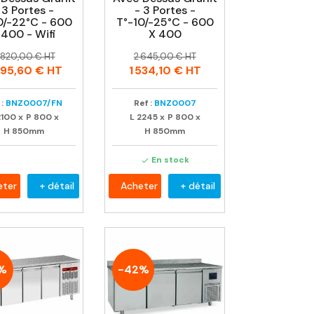
 3 Portes -
- 3 Portes -
0/-22°C - 600
T°-10/-25°C - 600
 400 - Wifi
X 400
rix
rix
Prix
Prix
 820,00 € HT
2 645,00 € HT
abituel
habituel
795,60 €
HT
1 534,10 €
HT
:
BNZ0007/FN
Ref :
BNZ0007
2100
x
P
800
x
L
2245
x
P
800
x
H
850mm
H
850mm
En stock

eter
+ détail
Acheter
+ détail
%
-42%