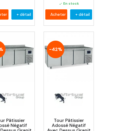
En stock

eter
+ détail
Acheter
+ détail
2%
-42%
ur Pâtissier
Tour Pâtissier
ossé Négatif
Adossé Négatif
 Dessus Granit
Avec Dessus Granit