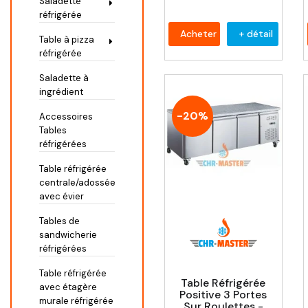
Saladette
réfrigérée
Acheter
+ détail
Table à pizza
réfrigérée
Saladette à
ingrédient
-20%
Accessoires
Tables
réfrigérées
Table réfrigérée
centrale/adossée
avec évier
Tables de
sandwicherie
réfrigérées
Table réfrigérée
Table Réfrigérée
avec étagère
Positive 3 Portes
murale réfrigérée
Sur Roulettes -