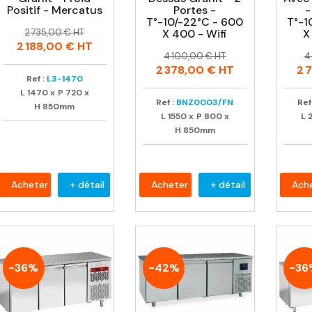
Positif - Mercatus
Portes -
-
T°-10/-22°C - 600
T°-1
Prix
Prix
2 735,00 € HT
X 400 - Wifi
X
habituel
2 188,00 €
HT
Prix
Prix
P
P
4 100,00 € HT
4
habituel
h
2 378,00 €
HT
2 
Ref :
L3-1470
L
1470
x
P
720
x
Ref :
BNZ0003/FN
Ref 
H
850mm
L
1550
x
P
800
x
L
H
850mm
Acheter
+ détail
Acheter
+ détail
Ach
-36%
-42%
-36