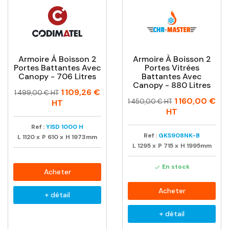
Armoire À Boisson 2
Armoire À Boisson 2
Portes Battantes Avec
Portes Vitrées
Canopy - 706 Litres
Battantes Avec
Canopy - 880 Litres
Prix
Prix
1 109,26 €
1 499,00 € HT
Prix
Prix
1 160,00 €
habituel
1 450,00 € HT
HT
habituel
HT
Ref :
YISD 1000 H
Ref :
GKS908NK-B
L
1120
x
P
610
x
H
1973mm
L
1295
x
P
715
x
H
1995mm
En stock

Acheter
Acheter
+ détail
+ détail