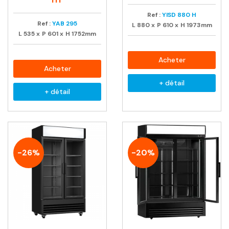
Ref :
YISD 880 H
Ref :
YAB 295
L
880
x
P
610
x
H
1973mm
L
535
x
P
601
x
H
1752mm
Acheter
Acheter
+ détail
+ détail
-26%
-20%