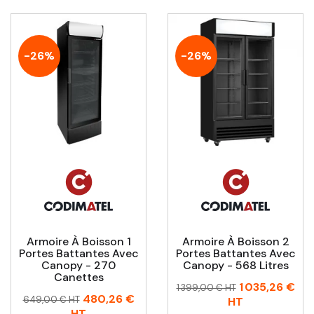
-26%
-26%
Armoire À Boisson 1
Armoire À Boisson 2
Portes Battantes Avec
Portes Battantes Avec
Canopy - 270
Canopy - 568 Litres
Canettes
Prix
Prix
1 035,26 €
1 399,00 € HT
Prix
Prix
480,26 €
habituel
649,00 € HT
HT
habituel
HT