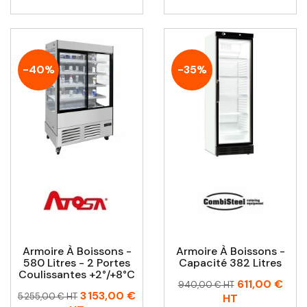
-40%
-35%
Armoire À Boissons -
Armoire À Boissons -
580 Litres - 2 Portes
Capacité 382 Litres
Coulissantes +2°/+8°C
Prix
Prix
611,00 €
940,00 € HT
Prix
Prix
3 153,00 €
habituel
5 255,00 € HT
HT