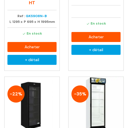
habituel
HT
Ref :
GKS908N-B
L
1295
x
P
695
x
H
1995mm
En stock

En stock

Acheter
Acheter
+ détail
+ détail
-22%
-35%