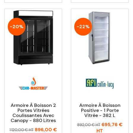
-20%
-22%
Armoire À Boisson 2
Armoire À Boisson
Portes Vitrées
Positive - 1 Porte
Coulissantes Avec
Vitrée - 382 L
Canopy - 880 Litres
Prix
Prix
695,76 €
892,00 € HT
Prix
Prix
896,00 €
habituel
1 120,00 € HT
HT