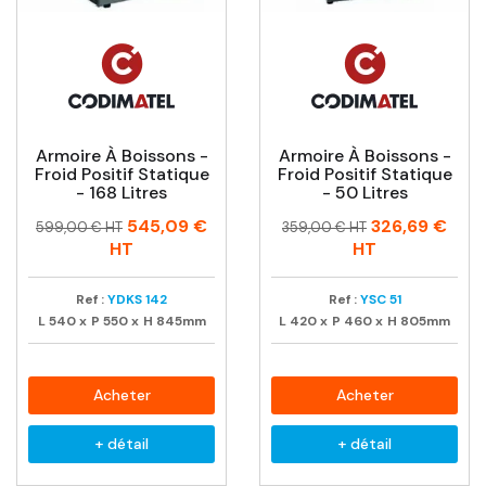
Armoire À Boissons -
Armoire À Boissons -
Froid Positif Statique
Froid Positif Statique
- 168 Litres
- 50 Litres
Prix
Prix
Prix
Prix
545,09 €
326,69 €
599,00 € HT
359,00 € HT
habituel
habituel
HT
HT
Ref :
YDKS 142
Ref :
YSC 51
L
540
x
P
550
x
H
845mm
L
420
x
P
460
x
H
805mm
Acheter
Acheter
+ détail
+ détail