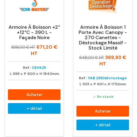
Armoire À Boisson +2°
Armoire À Boisson 1
+12°C - 390 L -
Porte Avec Canopy -
Façade Noire
270 Canettes -
Déstockage Massif -
Prix
Prix
671,20 €
839,00 € HT
Stock Limité
habituel
HT
Prix
Prix
369,93 €
649,00 € HT
habituel
HT
Ref :
CEV425
L
595
x
P
600
x
H
1840mm
Ref :
YAB 295/déstockage
L
535
x
P
601
x
H
1752mm
Acheter
En stock

+ détail
Acheter
+ détail