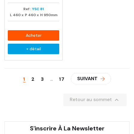
Ref :
YSC 81
L
460
x
P
460
x
H
950mm
Acheter
+ détail
SUIVANT
1
2
3
…
17

Retour au sommet
S'inscrire À La Newsletter