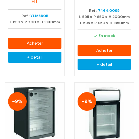
habituel
HT
Ref :
7464.0095
Ref :
YLM580B
L
595
x
P
650
x
H
2000mm
L
1210
x
P
700
x
H
1830mm
L
595
x
P
650
x
H
1850mm
En stock

Acheter
Acheter
+ détail
+ détail
-9%
-9%