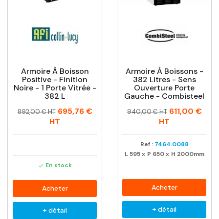
Armoire À Boisson
Armoire À Boissons -
Positive - Finition
382 Litres - Sens
Noire - 1 Porte Vitrée -
Ouverture Porte
382 L
Gauche - Combisteel
Prix
Prix
Prix
Prix
695,76 €
611,00 €
892,00 € HT
940,00 € HT
habituel
habituel
HT
HT
Ref :
7464.0088
L
595
x
P
650
x
H
2000mm
En stock

Acheter
Acheter
+ détail
+ détail