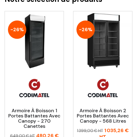
-26%
-26%
Armoire À Boisson 1
Armoire À Boisson 2
Portes Battantes Avec
Portes Battantes Avec
Canopy - 270
Canopy - 568 Litres
Canettes
Prix
Prix
1 035,26 €
1 399,00 € HT
Prix
Prix
480,26 €
habituel
649,00 € HT
HT