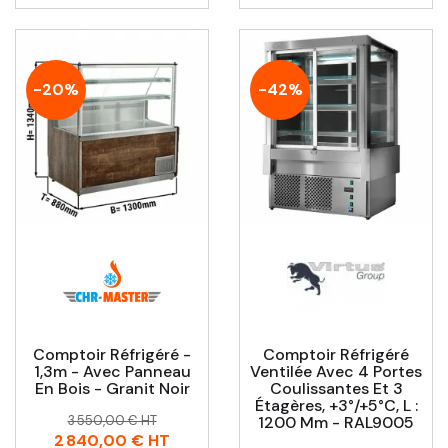
-20%
-42%
Comptoir Réfrigéré -
Comptoir Réfrigéré
1,3m - Avec Panneau
Ventilée Avec 4 Portes
En Bois - Granit Noir
Coulissantes Et 3
Étagères, +3°/+5°C, L :
Prix
Prix
3 550,00 € HT
1200 Mm - RAL9005
habituel
2 840,00 €
HT