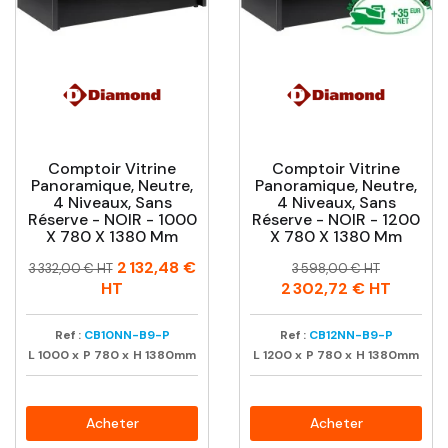
Comptoir Vitrine
Comptoir Vitrine
Panoramique, Neutre,
Panoramique, Neutre,
4 Niveaux, Sans
4 Niveaux, Sans
Réserve - NOIR - 1000
Réserve - NOIR - 1200
X 780 X 1380 Mm
X 780 X 1380 Mm
Prix
Prix
Prix
Prix
2 132,48 €
3 332,00 € HT
3 598,00 € HT
habituel
habituel
HT
2 302,72 €
HT
Ref :
CB10NN-B9-P
Ref :
CB12NN-B9-P
L
1000
x
P
780
x
H
1380mm
L
1200
x
P
780
x
H
1380mm
Acheter
Acheter