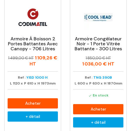
Armoire À Boisson 2
Armoire Congélateur
Portes Battantes Avec
Noir - 1 Porte Vitrée
Canopy - 706 Litres
Battante - 300 Litres
Prix
Prix
Prix
Prix
1 109,26 €
1 499,00 € HT
1 850,00 € HT
habituel
habituel
HT
1 036,00 €
HT
Ref :
YISD 1000 H
Ref :
TNG 390B
L
1120
x
P
610
x
H
1973mm
L
600
x
P
630
x
H
1870mm
En stock

Acheter
Acheter
+ détail
+ détail