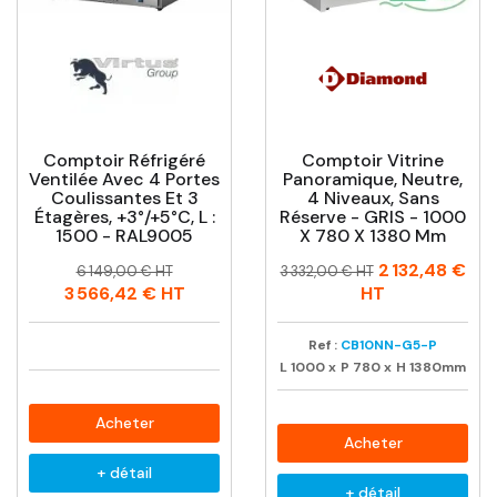
Comptoir Réfrigéré
Comptoir Vitrine
Ventilée Avec 4 Portes
Panoramique, Neutre,
Coulissantes Et 3
4 Niveaux, Sans
Étagères, +3°/+5°C, L :
Réserve - GRIS - 1000
1500 - RAL9005
X 780 X 1380 Mm
Prix
Prix
Prix
Prix
2 132,48 €
6 149,00 € HT
3 332,00 € HT
habituel
habituel
3 566,42 €
HT
HT
Ref :
CB10NN-G5-P
L
1000
x
P
780
x
H
1380mm
Acheter
Acheter
+ détail
+ détail