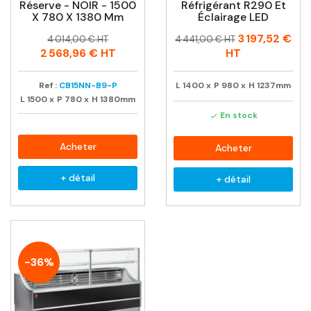
Réserve - NOIR - 1500
Réfrigérant R290 Et
X 780 X 1380 Mm
Éclairage LED
Prix
Prix
Prix
Prix
3 197,52 €
4 014,00 € HT
4 441,00 € HT
habituel
habituel
2 568,96 €
HT
HT
Ref :
CB15NN-B9-P
L
1400
x
P
980
x
H
1237mm
L
1500
x
P
780
x
H
1380mm
En stock

Acheter
Acheter
+ détail
+ détail
-36%