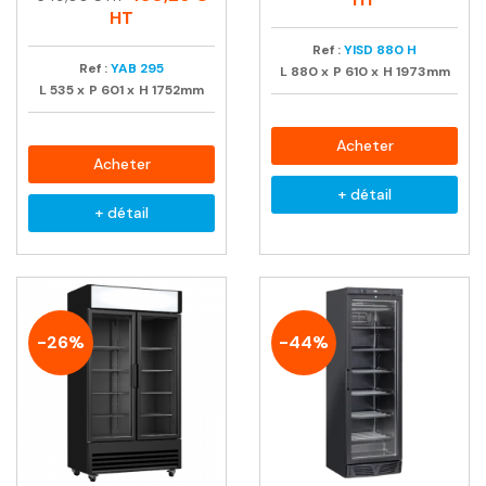
habituel
HT
Ref :
YISD 880 H
Ref :
YAB 295
L
880
x
P
610
x
H
1973mm
L
535
x
P
601
x
H
1752mm
Acheter
Acheter
+ détail
+ détail
-26%
-44%