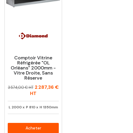
Comptoir Vitrine
Réfrigérée "OL
Orléans" 2000mm -
Vitre Droite, Sans
Réserve
Prix
Prix
2 287,36 €
3 574,00 € HT
habituel
HT
L
2000
x
P
810
x
H
1350mm
Acheter