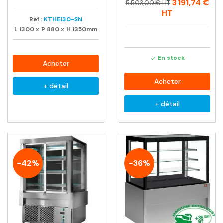
Prix
Prix
3 191,74 €
5 503,00 € HT
habituel
HT
Ref :
KTHE130-SN
L
1300
x
P
880
x
H
1350mm
En stock

Acheter
Acheter
+ détail
+ détail
-42%
-36%