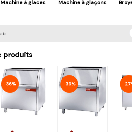
Machine à glaces
Machine à glaçons
Broy
tats
e produits
-36%
-36%
-27