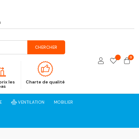
h
CHERCHER
0
rix les
Charte de qualité
bas
E
VENTILATION
MOBILIER