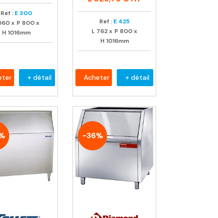
Ref :
E 300
Ref :
E 425
560
x
P
800
x
L
762
x
P
800
x
H
1016mm
H
1016mm
eter
+ détail
Acheter
+ détail
%
-36%