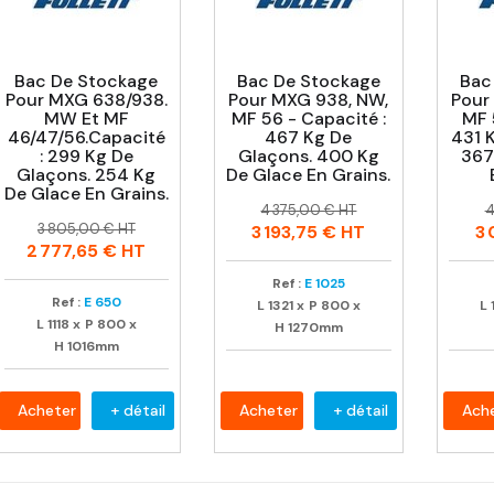
Bac De Stockage
Bac De Stockage
Bac
Pour MXG 638/938.
Pour MXG 938, NW,
Pour
MW Et MF
MF 56 - Capacité :
MF 
46/47/56.Capacité
467 Kg De
431 
: 299 Kg De
Glaçons. 400 Kg
367
Glaçons. 254 Kg
De Glace En Grains.
De Glace En Grains.
Prix
Prix
P
P
4 375,00 € HT
4
Prix
Prix
habituel
h
3 805,00 € HT
3 193,75 €
HT
3 
habituel
2 777,65 €
HT
Ref :
E 1025
Ref :
E 650
L
1321
x
P
800
x
L
L
1118
x
P
800
x
H
1270mm
H
1016mm
Acheter
+ détail
Acheter
+ détail
Ach