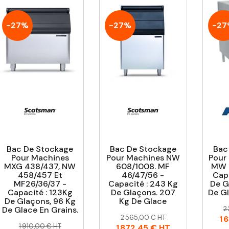
-27%
-27%
-27
Bac De Stockage
Bac De Stockage
Bac
Pour Machines
Pour Machines NW
Pour
MXG 438/437, NW
608/1008. MF
MW E
458/457 Et
46/47/56 -
Capa
MF26/36/37 -
Capacité : 243 Kg
De G
Capacité : 123Kg
De Glaçons. 207
De Gl
De Glaçons, 96 Kg
Kg De Glace
P
P
De Glace En Grains.
2
Prix
Prix
h
2 565,00 € HT
1 
Prix
Prix
habituel
1 910,00 € HT
1 872,45 €
HT