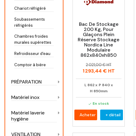
Chariot réfrigéré
Soubassements
Bac De Stockage
réfrigérés
200 Kg, Pour
Glaçons Plein
Chambres froides
Réserve Stockage
murales supérettes
Nordica Line
Modulaire
Refroidisseur d'eau
862x840xh850
Prix
Prix
2 021,00 € HT
Comptoir à bière
habituel
1 293,44 €
HT
PRÉPARATION
L
862
x
P
840
x
H
850mm
Matériel inox
En stock

Matériel laverie
Acheter
+ détail
hygiène
VENTILATION