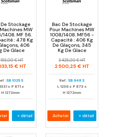
 De Stockage
Bac De Stockage
 Machines MW
Pour Machines MW
/1408. MF 56.
1008/1408. MF56 -
acité : 478 Kg
Capacité : 406 Kg
Glaçons, 406
De Glaçons, 345
g De Glace
Kg De Glace
rix
rix
Prix
Prix
 155,00 € HT
3 425,00 € HT
abituel
habituel
033,15 €
HT
2 500,25 €
HT
ef :
SB 1025 S
Ref :
SB 948 S
1331
x
P
871
x
L
1236
x
P
873
x
H
1272mm
H
1272mm
eter
+ détail
Acheter
+ détail