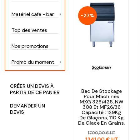
Matériel café - bar
-27%
Top des ventes
Nos promotions
Promo du moment
CRÉER UN DEVIS À
Bac De Stockage
PARTIR DE CE PANIER
Pour Machines
MXG 328/428, NW
DEMANDER UN
308 Et MF26/36
DEVIS
Capacité : 129Kg
De Glaçons, 110 Kg
De Glace En Grains.
Prix
Prix
1 700,00 € HT
habituel
1 241,00 €
HT