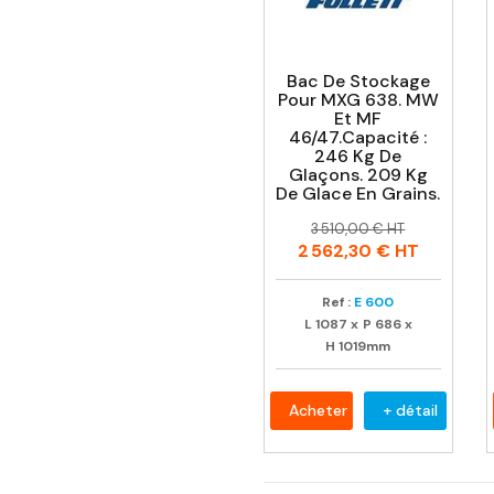
Bac De Stockage
Pour MXG 638. MW
Et MF
46/47.Capacité :
246 Kg De
Glaçons. 209 Kg
De Glace En Grains.
Prix
Prix
3 510,00 € HT
habituel
2 562,30 €
HT
Ref :
E 600
L
1087
x
P
686
x
H
1019mm
Acheter
+ détail