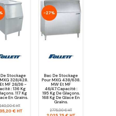
%
-27%
 De Stockage
Bac De Stockage
 MXG 328/428.
Pour MXG 438/638.
t MF 26/36 -
MW Et MF
cité : 136 Kg
46/47.Capacité :
laçons. 117 Kg
195 Kg De Glaçons.
ace En Grains.
168 Kg De Glace En
Grains.
rix
rix
 240,00 € HT
Prix
Prix
abituel
2 775,00 € HT
635,20 €
HT
habituel
2 025,75 €
HT