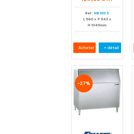
Ref :
NB 193 S
L
560
x
P
843
x
H
1045mm
Acheter
+ détail
-27%