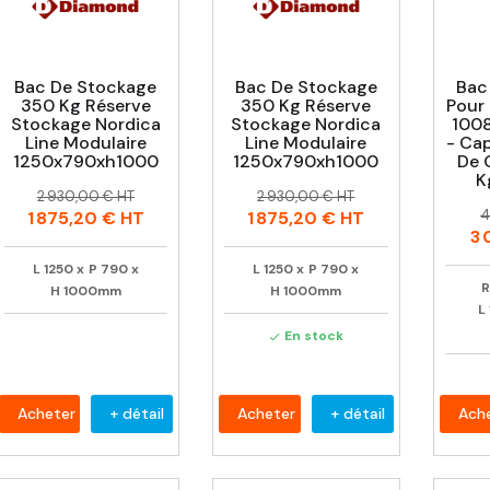
Bac De Stockage
Bac De Stockage
Bac
350 Kg Réserve
350 Kg Réserve
Pour
Stockage Nordica
Stockage Nordica
1008
Line Modulaire
Line Modulaire
- Cap
1250x790xh1000
1250x790xh1000
De 
K
Prix
Prix
Prix
Prix
2 930,00 € HT
2 930,00 € HT
P
P
habituel
habituel
4
1 875,20 €
HT
1 875,20 €
HT
h
3 
L
1250
x
P
790
x
L
1250
x
P
790
x
R
H
1000mm
H
1000mm
L
En stock

Acheter
+ détail
Acheter
+ détail
Ach