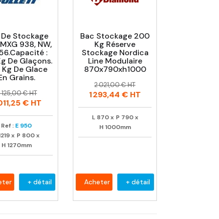
 De Stockage
Bac Stockage 200
 MXG 938, NW,
Kg Réserve
56.Capacité :
Stockage Nordica
Kg De Glaçons.
Line Modulaire
 Kg De Glace
870x790xh1000
En Grains.
Prix
Prix
2 021,00 € HT
rix
rix
habituel
 125,00 € HT
1 293,44 €
HT
abituel
011,25 €
HT
L
870
x
P
790
x
Ref :
E 950
H
1000mm
1219
x
P
800
x
H
1270mm
eter
+ détail
Acheter
+ détail