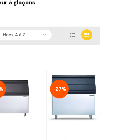
eur à glaçons
Nom, A à Z
%
-27%