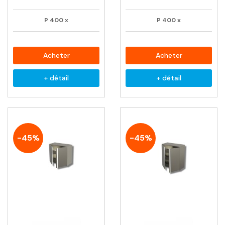
P
400
x
P
400
x
Acheter
Acheter
+ détail
+ détail
-45%
-45%