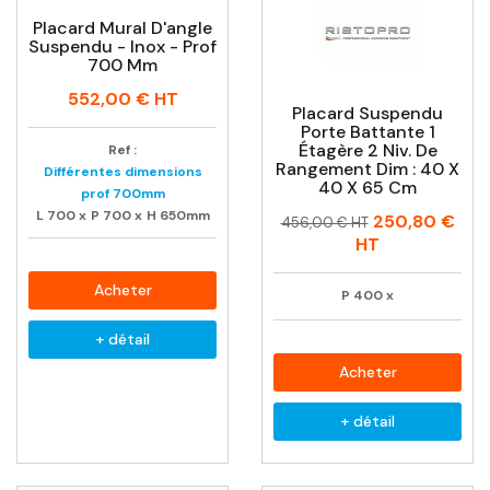
Placard Mural D'angle
Suspendu - Inox - Prof
700 Mm
Prix
552,00 €
HT
Placard Suspendu
Porte Battante 1
Étagère 2 Niv. De
Ref :
Rangement Dim : 40 X
Différentes dimensions
40 X 65 Cm
prof 700mm
L
700
x
P
700
x
H
650mm
Prix
Prix
250,80 €
456,00 € HT
habituel
HT
Acheter
P
400
x
+ détail
Acheter
+ détail