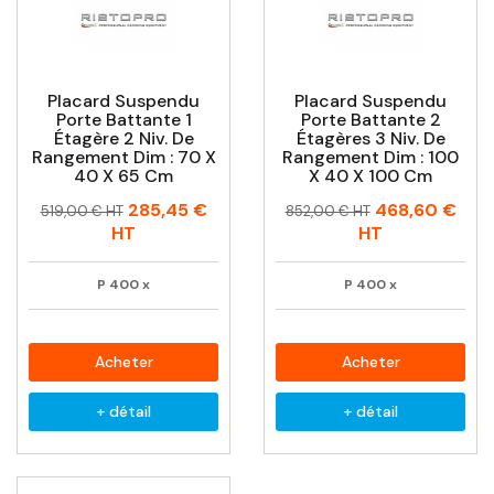
Placard Suspendu
Placard Suspendu
Porte Battante 1
Porte Battante 2
Étagère 2 Niv. De
Étagères 3 Niv. De
Rangement Dim : 70 X
Rangement Dim : 100
40 X 65 Cm
X 40 X 100 Cm
Prix
Prix
Prix
Prix
285,45 €
468,60 €
519,00 € HT
852,00 € HT
habituel
habituel
HT
HT
P
400
x
P
400
x
Acheter
Acheter
+ détail
+ détail