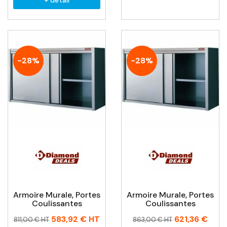
+ détail
-28%
-28%
Armoire Murale, Portes
Armoire Murale, Portes
Coulissantes
Coulissantes
Prix
Prix
Prix
Prix
583,92 €
HT
621,36 €
811,00 € HT
863,00 € HT