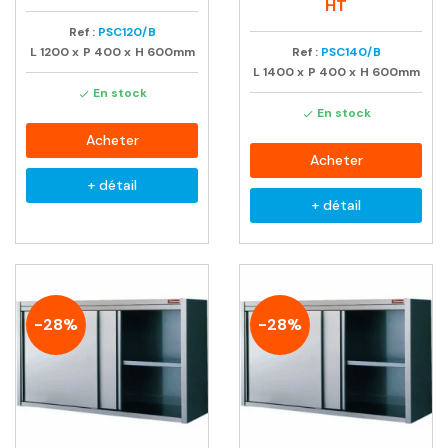
habituel
habituel
HT
Ref :
PSC120/B
L
1200
x
P
400
x
H
600mm
Ref :
PSC140/B
L
1400
x
P
400
x
H
600mm
En stock

En stock

Acheter
Acheter
+ détail
+ détail
-28%
-28%