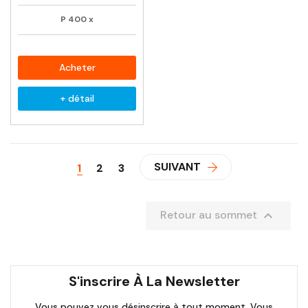
P
400
x
Acheter
+ détail
SUIVANT
1
2
3

Retour au sommet
S'inscrire À La Newsletter
Vous pouvez vous désinscrire à tout moment. Vous