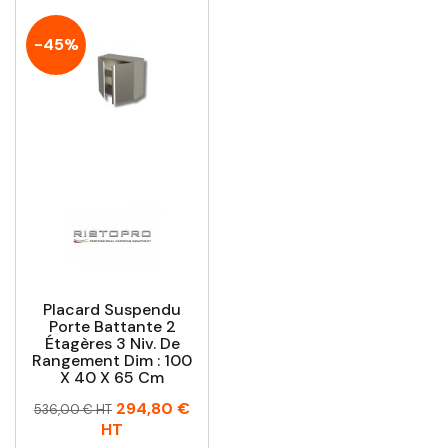
-45%
Placard Suspendu
Porte Battante 2
Étagères 3 Niv. De
Rangement Dim : 100
X 40 X 65 Cm
Prix
Prix
294,80 €
536,00 € HT
habituel
HT