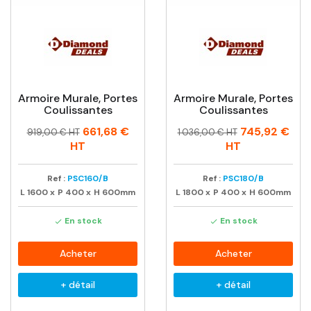
Armoire Murale, Portes
Armoire Murale, Portes
Coulissantes
Coulissantes
Prix
Prix
Prix
Prix
661,68 €
745,92 €
919,00 € HT
1 036,00 € HT
habituel
habituel
HT
HT
Ref :
PSC160/B
Ref :
PSC180/B
L
1600
x
P
400
x
H
600mm
L
1800
x
P
400
x
H
600mm
En stock
En stock


Acheter
Acheter
+ détail
+ détail