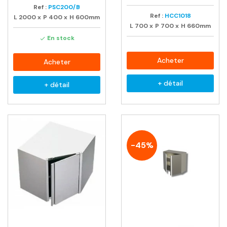
Ref :
PSC200/B
Ref :
HCC1018
L
2000
x
P
400
x
H
600mm
L
700
x
P
700
x
H
660mm
En stock

Acheter
Acheter
+ détail
+ détail
-45%