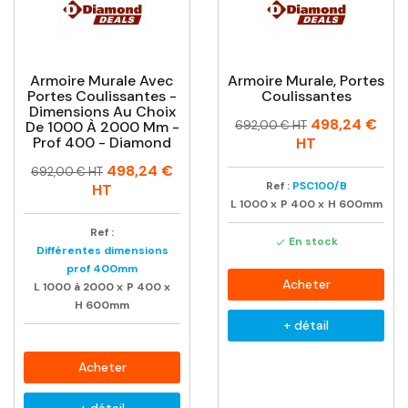
Armoire Murale Avec
Armoire Murale, Portes
Portes Coulissantes -
Coulissantes
Dimensions Au Choix
Prix
Prix
498,24 €
De 1000 À 2000 Mm -
692,00 € HT
habituel
Prof 400 - Diamond
HT
Prix
Prix
498,24 €
692,00 € HT
habituel
Ref :
PSC100/B
HT
L
1000
x
P
400
x
H
600mm
Ref :
En stock

Différentes dimensions
prof 400mm
Acheter
L
1000 à 2000
x
P
400
x
H
600mm
+ détail
Acheter