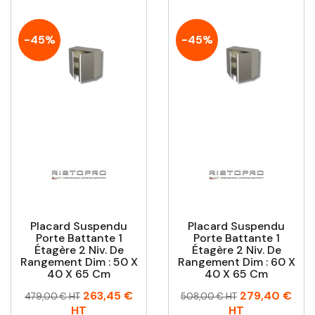
-45%
-45%
Placard Suspendu
Placard Suspendu
Porte Battante 1
Porte Battante 1
Étagère 2 Niv. De
Étagère 2 Niv. De
Rangement Dim : 50 X
Rangement Dim : 60 X
40 X 65 Cm
40 X 65 Cm
Prix
Prix
Prix
Prix
263,45 €
279,40 €
479,00 € HT
508,00 € HT
habituel
habituel
HT
HT