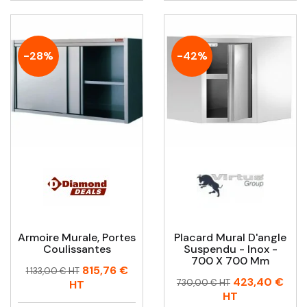
-28%
-42%
Armoire Murale, Portes
Placard Mural D'angle
Coulissantes
Suspendu - Inox -
700 X 700 Mm
Prix
Prix
815,76 €
1 133,00 € HT
Prix
Prix
423,40 €
habituel
730,00 € HT
HT
habituel
HT