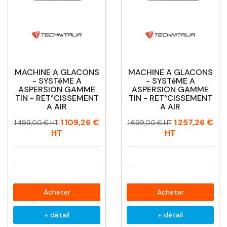
MACHINE A GLACONS
MACHINE A GLACONS
- SYSTéME A
- SYSTéME A
ASPERSION GAMME
ASPERSION GAMME
TIN - RET°CISSEMENT
TIN - RET°CISSEMENT
A AIR
A AIR
Prix
Prix
Prix
Prix
1 109,26 €
1 257,26 €
1 499,00 € HT
1 699,00 € HT
habituel
habituel
HT
HT
Acheter
Acheter
+ détail
+ détail