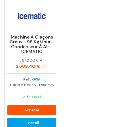
Machine À Glaçons
Creux - 98 Kg/jour -
Condenseur À Air -
ICEMATIC
Prix
Prix
3 842,00 € HT
habituel
2 689,40 €
HT
Ref :
K95A
L
800
x
P
585
x
H
956mm
En stock

Acheter
+ détail