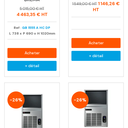
Prix
Prix
1 146,26 €
1 549,00 € HT
Prix
Prix
habituel
5 015,00 € HT
HT
habituel
4 463,35 €
HT
Ref :
GB 1555 A HC DP
L
738
x
P
690
x
H
1020mm
Acheter
Acheter
+ détail
+ détail
-26%
-26%