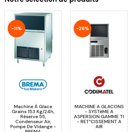
-11%
-26%
Machine À Glace
MACHINE A GLACONS
Grains 153 Kg/24h,
- SYSTéME A
Réserve 55,
ASPERSION GAMME TI
Condenseur Air,
- RET°CISSEMENT A
Pompe De Vidange -
AIR
BREMA