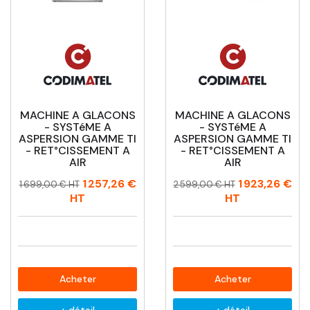
MACHINE A GLACONS
MACHINE A GLACONS
- SYSTéME A
- SYSTéME A
ASPERSION GAMME TI
ASPERSION GAMME TI
- RET°CISSEMENT A
- RET°CISSEMENT A
AIR
AIR
Prix
Prix
Prix
Prix
1 257,26 €
1 923,26 €
1 699,00 € HT
2 599,00 € HT
habituel
habituel
HT
HT
Acheter
Acheter