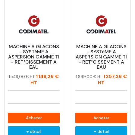
MACHINE A GLACONS
MACHINE A GLACONS
- SYSTéME A
- SYSTéME A
ASPERSION GAMME TI
ASPERSION GAMME TI
- RET°CISSEMENT A
- RET°CISSEMENT A
EAU
EAU
Prix
Prix
Prix
Prix
1 146,26 €
1 257,26 €
1 549,00 € HT
1 699,00 € HT
habituel
habituel
HT
HT
Acheter
Acheter
+ détail
+ détail