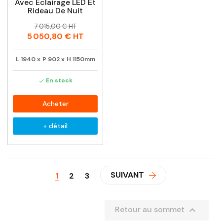
Avec Éclairage LED Et
Rideau De Nuit
Prix
Prix
7 015,00 € HT
habituel
5 050,80 €
HT
L
1940
x
P
902
x
H
1150mm
En stock

Acheter
+ détail
SUIVANT
1
2
3

Retour au sommet