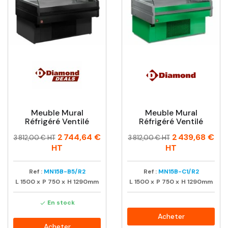
Meuble Mural
Meuble Mural
Réfrigéré Ventilé
Réfrigéré Ventilé
Prix
Prix
Prix
Prix
2 744,64 €
2 439,68 €
3 812,00 € HT
3 812,00 € HT
habituel
habituel
HT
HT
Ref :
MN15B-B5/R2
Ref :
MN15B-C1/R2
L
1500
x
P
750
x
H
1290mm
L
1500
x
P
750
x
H
1290mm
En stock

Acheter
Acheter