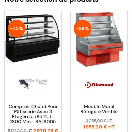
-42%
-36%
Comptoir Chaud Pour
Meuble Mural
Pâtisserie Avec 3
Réfrigéré Ventilé
Étagères, +65°C, L :
Prix
Prix
1800 Mm - RAL9005
3 055,00 € HT
habituel
1 955,20 €
HT
Prix
Prix
2 970,76 €
5 122,00 € HT