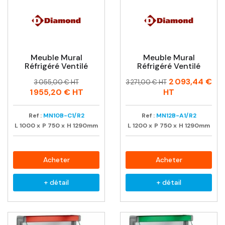
Meuble Mural
Meuble Mural
Réfrigéré Ventilé
Réfrigéré Ventilé
Prix
Prix
Prix
Prix
2 093,44 €
3 055,00 € HT
3 271,00 € HT
habituel
habituel
1 955,20 €
HT
HT
Ref :
MN10B-C1/R2
Ref :
MN12B-A1/R2
L
1000
x
P
750
x
H
1290mm
L
1200
x
P
750
x
H
1290mm
Acheter
Acheter
+ détail
+ détail