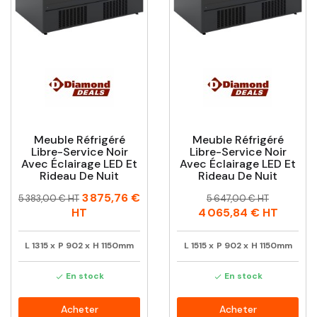
Meuble Réfrigéré
Meuble Réfrigéré
Libre-Service Noir
Libre-Service Noir
Avec Éclairage LED Et
Avec Éclairage LED Et
Rideau De Nuit
Rideau De Nuit
Prix
Prix
Prix
Prix
3 875,76 €
5 383,00 € HT
5 647,00 € HT
habituel
habituel
HT
4 065,84 €
HT
L
1315
x
P
902
x
H
1150mm
L
1515
x
P
902
x
H
1150mm
En stock
En stock


Acheter
Acheter