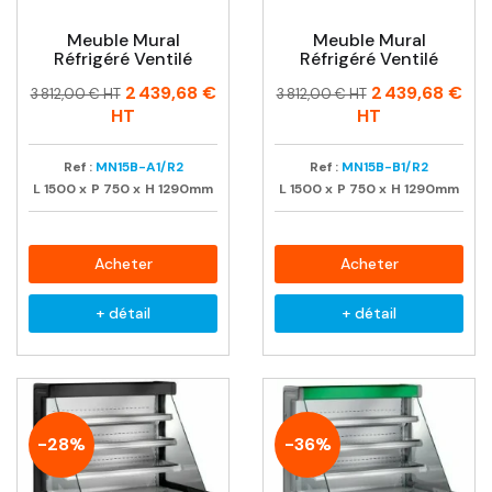
Meuble Mural
Meuble Mural
Réfrigéré Ventilé
Réfrigéré Ventilé
Prix
Prix
Prix
Prix
2 439,68 €
2 439,68 €
3 812,00 € HT
3 812,00 € HT
habituel
habituel
HT
HT
Ref :
MN15B-A1/R2
Ref :
MN15B-B1/R2
L
1500
x
P
750
x
H
1290mm
L
1500
x
P
750
x
H
1290mm
Acheter
Acheter
+ détail
+ détail
-28%
-36%