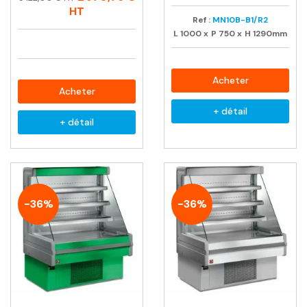
habituel
HT
Ref :
MN10B-B1/R2
L
1000
x
P
750
x
H
1290mm
Acheter
Acheter
+ détail
+ détail
-36%
-36%