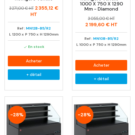
1000 X 750 X 1290
Prix
Prix
2 355,12 €
3 271,00 € HT
Mm - Diamond
habituel
HT
Prix
Prix
3 055,00 € HT
habituel
2 199,60 €
HT
Ref :
MN12B-B5/R2
L
1200
x
P
750
x
H
1290mm
Ref :
MN10B-B5/R2
L
1000
x
P
750
x
H
1290mm
En stock

Acheter
Acheter
+ détail
+ détail
-28%
-28%