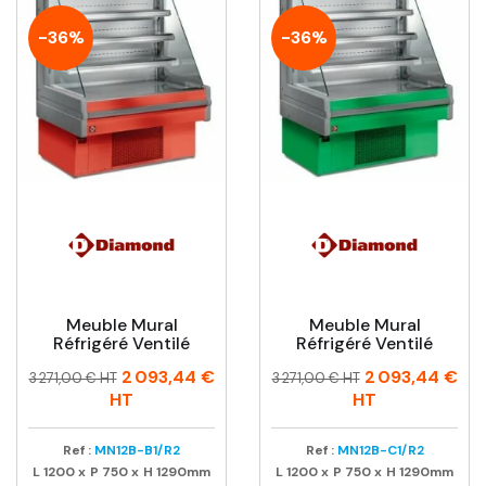
-36%
-36%
Meuble Mural
Meuble Mural
Réfrigéré Ventilé
Réfrigéré Ventilé
Prix
Prix
Prix
Prix
2 093,44 €
2 093,44 €
3 271,00 € HT
3 271,00 € HT
habituel
habituel
HT
HT
Ref :
MN12B-B1/R2
Ref :
MN12B-C1/R2
L
1200
x
P
750
x
H
1290mm
L
1200
x
P
750
x
H
1290mm