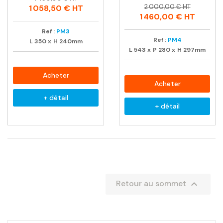
Prix
Prix
habituel
2 000,00 € HT
1 058,50 €
HT
habituel
1 460,00 €
HT
Ref :
PM3
Ref :
PM4
L
350
x
H
240mm
L
543
x
P
280
x
H
297mm
Acheter
Acheter
+ détail
+ détail

Retour au sommet