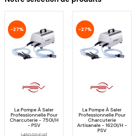
-27%
-27%
La Pompe À Saler
La Pompe À Saler
Professionnelle Pour
Professionnelle Pour
Charcuterie - 750l/h
Charcuterie
- PSV
Artisanale - 1620l/h -
PSV
Prix
Prix
1 450,00 € HT