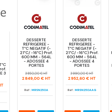
DESSERTE
DESSERTE
REFRIGEREE -
REFRIGEREE -
T°C NEGATIF (-
T°C NEGATIF (-
21°C/ -16°C) Prof.
21°C/ -16°C) Prof.
600 MM - 564L
600 MM - 564L
- ADOSSEE 4
- ADOSSEE 4
T°C
PORTES
PORTES
rof.
Prix
Prix
Prix
Prix
E 3
3 850,00 € HT
3 990,00 € HT
habituel
habituel
2 849,00 €
HT
2 952,60 €
HT
HT
Ref :
MRSN250A
Ref :
MRSN250AAG