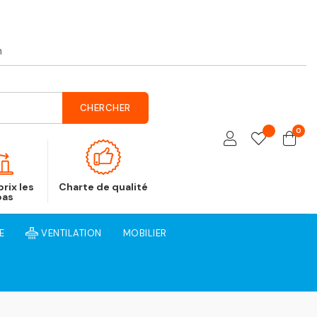
h
CHERCHER
0
rix les
Charte de qualité
bas
E
VENTILATION
MOBILIER