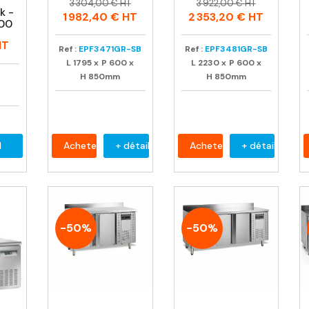
Prix
Prix
Prix
Prix
3 304,00 € HT
3 922,00 € HT
k -
habituel
habituel
1 982,40 €
HT
2 353,20 €
HT
600
T
Ref :
EPF3471GR-SB
Ref :
EPF3481GR-SB
L
1795
x
P
600
x
L
2230
x
P
600
x
H
850mm
H
850mm
l
Acheter
+ détail
Acheter
+ détail
-50%
-50%