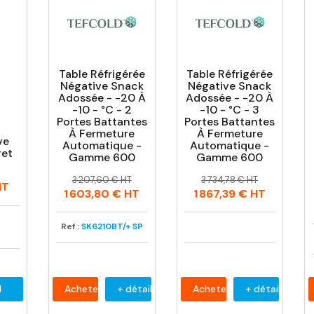
Table Réfrigérée
Table Réfrigérée
Négative Snack
Négative Snack
Adossée - -20 À
Adossée - -20 À
-10 - °C - 2
-10 - °C - 3
Portes Battantes
Portes Battantes
À Fermeture
À Fermeture
ve
Automatique -
Automatique -
ret
Gamme 600
Gamme 600
Prix
Prix
Prix
Prix
3 207,60 € HT
3 734,78 € HT
T
habituel
habituel
1 603,80 €
HT
1 867,39 €
HT
Ref :
SK6210BT/+ SP
l
Acheter
+ détail
Acheter
+ détail