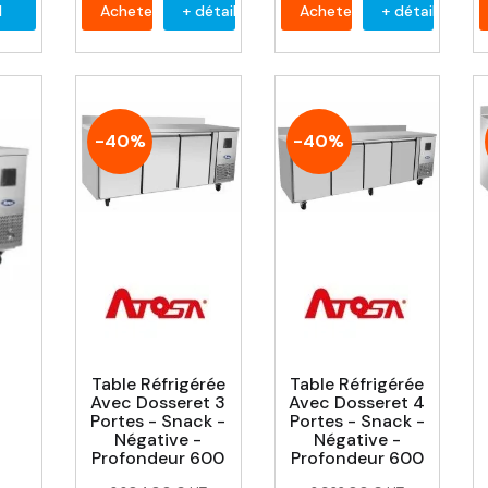
l
Acheter
+ détail
Acheter
+ détail
-40%
-40%
Table Réfrigérée
Table Réfrigérée
Avec Dosseret 3
Avec Dosseret 4
Portes - Snack -
Portes - Snack -
Négative -
Négative -
Profondeur 600
Profondeur 600