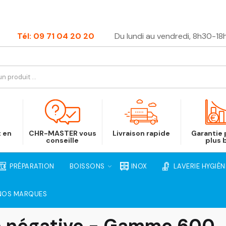
Tél: 09 71 04 20 20
Du lundi au vendredi, 8h30-18
t en
CHR-MASTER vous
Livraison rapide
Garantie p
conseille
plus 
PRÉPARATION
BOISSONS
INOX
LAVERIE HYGIÈN
NOS MARQUES
ée négative - Gamme 600