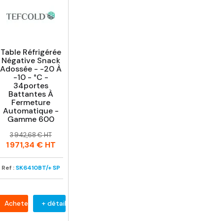
Table Réfrigérée
Négative Snack
Adossée - -20 À
-10 - °C -
34portes
Battantes À
Fermeture
Automatique -
Gamme 600
Prix
Prix
3 942,68 € HT
habituel
1 971,34 €
HT
Ref :
SK6410BT/+ SP
Acheter
+ détail