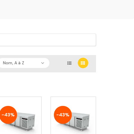
Nom, A à Z
-43%
-43%