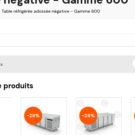
Table réfrigérée adossée négative - Gamme 600
ts
e produits
-26%
-26%