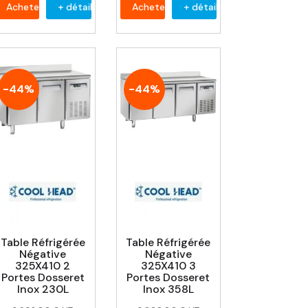
Acheter
+ détail
Acheter
+ détail
-44%
-44%
Table Réfrigérée
Table Réfrigérée
Négative
Négative
325X410 2
325X410 3
Portes Dosseret
Portes Dosseret
Inox 230L
Inox 358L