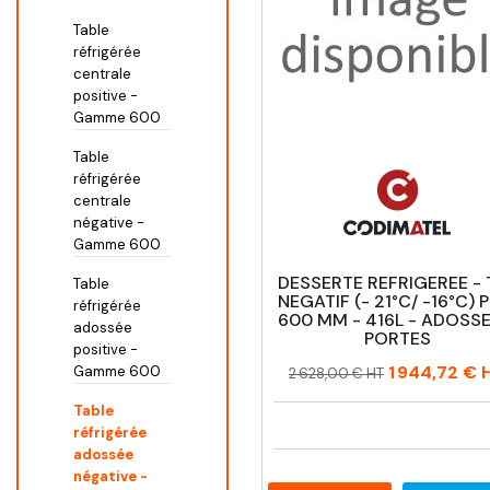
Table
réfrigérée
centrale
positive -
Gamme 600
Table
réfrigérée
centrale
négative -
Gamme 600
DESSERTE REFRIGEREE - 
Table
NEGATIF (- 21°C/ -16°C) P
réfrigérée
600 MM - 416L - ADOSSE
adossée
PORTES
positive -
Prix
Prix
1 944,72 €
Gamme 600
2 628,00 € HT
habituel
Table
réfrigérée
adossée
négative -