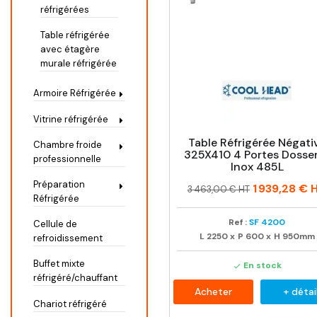
réfrigérées
Table réfrigérée
avec étagère
murale réfrigérée
Armoire Réfrigérée
Vitrine réfrigérée
Table Réfrigérée Négati
Chambre froide
325X410 4 Portes Dosse
professionnelle
Inox 485L
Préparation
Prix
Prix
1 939,28 €
H
3 463,00 € HT
Réfrigérée
habituel
Ref :
SF 4200
Cellule de
L
2250
x
P
600
x
H
950mm
refroidissement
Buffet mixte
En stock

réfrigéré/chauffant
Acheter
+ détai
Chariot réfrigéré