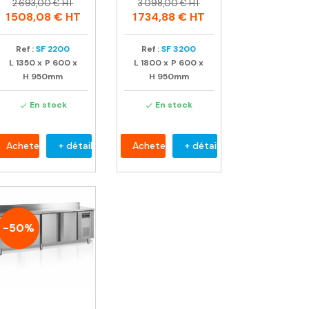
Prix
Prix
Prix
Prix
2 693,00 € HT
3 098,00 € HT
habituel
habituel
1 508,08 €
HT
1 734,88 €
HT
Ref :
SF 2200
Ref :
SF 3200
L
1350
x
P
600
x
L
1800
x
P
600
x
H
950mm
H
950mm
En stock
En stock


Acheter
+ détail
Acheter
+ détail
-50%