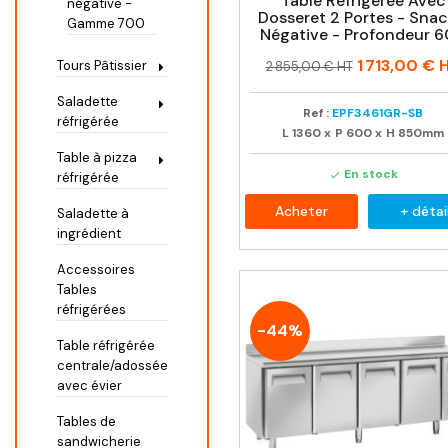
Table Réfrigérée Avec
négative -
Dosseret 2 Portes - Snac
Gamme 700
Négative - Profondeur 
Prix
Prix
1 713,00 €
H
Tours Pâtissier
2 855,00 € HT
habituel
Saladette
Ref :
EPF3461GR-SB
réfrigérée
L
1360
x
P
600
x
H
850mm
Table à pizza
En stock

réfrigérée
Acheter
+ détai
Saladette à
ingrédient
Accessoires
Tables
réfrigérées
-44%
Table réfrigérée
centrale/adossée
avec évier
Tables de
sandwicherie