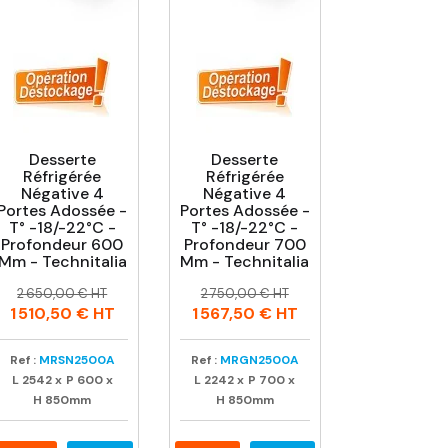
Desserte
Desserte
Réfrigérée
Réfrigérée
Négative 4
Négative 4
Portes Adossée -
Portes Adossée -
T° -18/-22°C -
T° -18/-22°C -
Profondeur 600
Profondeur 700
Mm - Technitalia
Mm - Technitalia
Prix
Prix
Prix
Prix
2 650,00 € HT
2 750,00 € HT
habituel
habituel
1 510,50 €
HT
1 567,50 €
HT
Ref :
MRSN2500A
Ref :
MRGN2500A
L
2542
x
P
600
x
L
2242
x
P
700
x
H
850mm
H
850mm