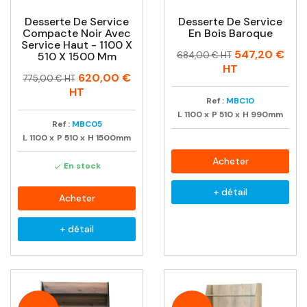
Desserte De Service
Desserte De Service
Compacte Noir Avec
En Bois Baroque
Service Haut - 1100 X
Prix
Prix
547,20 €
510 X 1500 Mm
684,00 € HT
habituel
HT
Prix
Prix
620,00 €
775,00 € HT
habituel
HT
Ref :
MBC10
L
1100
x
P
510
x
H
990mm
Ref :
MBC05
L
1100
x
P
510
x
H
1500mm
Acheter
En stock

+ détail
Acheter
+ détail