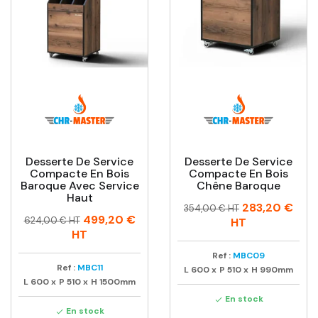
Desserte De Service
Desserte De Service
Compacte En Bois
Compacte En Bois
Baroque Avec Service
Chêne Baroque
Haut
Prix
Prix
283,20 €
354,00 € HT
Prix
Prix
499,20 €
habituel
624,00 € HT
HT
habituel
HT
Ref :
MBC09
Ref :
MBC11
L
600
x
P
510
x
H
990mm
L
600
x
P
510
x
H
1500mm
En stock

En stock
