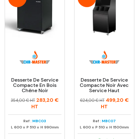
Desserte De Service
Desserte De Service
Compacte En Bois
Compacte Noir Avec
Chêne Noir
Service Haut
Prix
Prix
Prix
Prix
283,20 €
499,20 €
354,00 € HT
624,00 € HT
habituel
habituel
HT
HT
Ref :
MBC03
Ref :
MBC07
L
600
x
P
510
x
H
990mm
L
600
x
P
510
x
H
1500mm