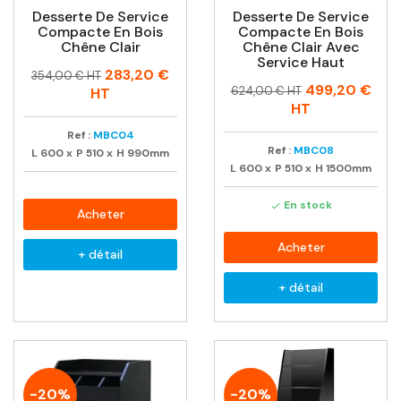
Desserte De Service
Desserte De Service
Compacte En Bois
Compacte En Bois
Chêne Clair
Chêne Clair Avec
Service Haut
Prix
Prix
283,20 €
354,00 € HT
Prix
Prix
499,20 €
habituel
624,00 € HT
HT
habituel
HT
Ref :
MBC04
Ref :
MBC08
L
600
x
P
510
x
H
990mm
L
600
x
P
510
x
H
1500mm
En stock

Acheter
Acheter
+ détail
+ détail
-20%
-20%