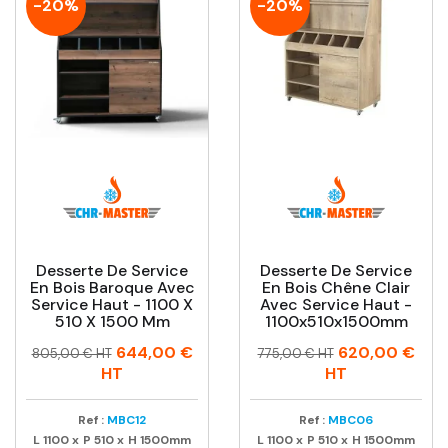
-20%
-20%
Desserte De Service
Desserte De Service
En Bois Baroque Avec
En Bois Chêne Clair
Service Haut - 1100 X
Avec Service Haut -
510 X 1500 Mm
1100x510x1500mm
Prix
Prix
Prix
Prix
644,00 €
620,00 €
805,00 € HT
775,00 € HT
habituel
habituel
HT
HT
Ref :
MBC12
Ref :
MBC06
L
1100
x
P
510
x
H
1500mm
L
1100
x
P
510
x
H
1500mm