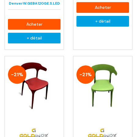
DenverW.GEBA120GE.S.LED
Acheter
+ détail
Acheter
+ détail
-21%
-21%