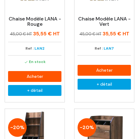
Chaise Modèle LANA -
Chaise Modèle LANA -
Rouge
Vert
Prix
Prix
Prix
Prix
35,55 €
HT
35,55 €
HT
45,00 € HT
45,00 € HT
habituel
habituel
Ref :
LAN2
Ref :
LAN7
En stock

Acheter
Acheter
+ détail
+ détail
-20%
-20%