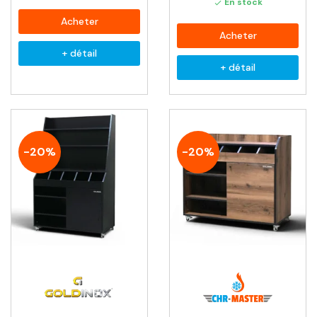
En stock

Acheter
Acheter
+ détail
+ détail
-20%
-20%