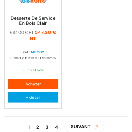
Desserte De Service
En Bois Clair
Prix
Prix
547,20 €
684,00 € HT
habituel
HT
Ref :
MBC02
L
1100
x
P
510
x
H
990mm
En stock

Acheter
+ détail
SUIVANT
1
2
3
4