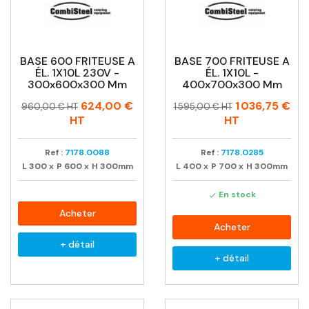
conviendra pas vu le rendement important,il faudra
brancher
en triphasé
voire utiliser
une friteuse à
gaz
. Un appareil dont la puissance n’est pas
adaptée peut être dangereux.
BASE 600 FRITEUSE A
BASE 700 FRITEUSE A
Les gammes de friteuses professionnelles sont
ÉL. 1X10L 230V -
ÉL. 1X10L -
300x600x300 Mm
400x700x300 Mm
nombreuses
et offrent un éventail de possibilités
pour le restaurateur
Prix
Prix
Prix
Prix
624,00 €
1 036,75 €
960,00 € HT
1 595,00 € HT
habituel
habituel
HT
HT
Venez découvrir
notre large gamme de friteuses
professionnelles
à un excellent rapport qualité/prix
Ref :
7178.0088
Ref :
7178.0285
CHR MASTER
est à votre écoute pour vous diriger
L
300
x
P
600
x
H
300mm
L
400
x
P
700
x
H
300mm
vers les appareils professionnels les mieux adaptés
à votre activité.
En stock

Acheter
Acheter
+ détail
+ détail