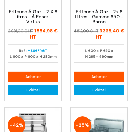
Friteuse À Gaz - 2 X 8
Friteuse À Gaz - 2x 8
Litres - À Poser -
Litres - Gamme 650 -
Virtus
Baron
Prix
Prix
Prix
Prix
1 554,98 €
3 368,40 €
2 681,00 € HT
4 812,00 € HT
habituel
habituel
HT
HT
Ref :
MS66FRGT
L
600
x
P
650
x
L
600
x
P
600
x
H
280mm
H
295 - 490mm
Acheter
Acheter
+ détail
+ détail
-42%
-25%