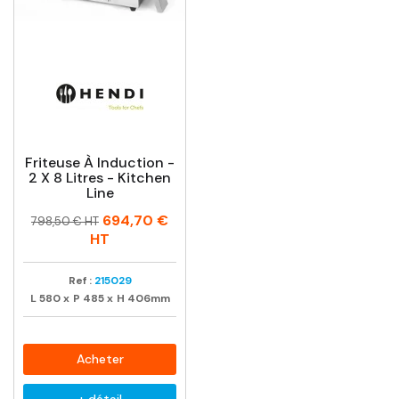
Friteuse À Induction -
2 X 8 Litres - Kitchen
Line
Prix
Prix
694,70 €
798,50 € HT
habituel
HT
Ref :
215029
L
580
x
P
485
x
H
406mm
Acheter