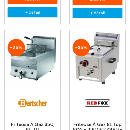
+ détail
+ détail
-25%
-35%
Friteuse À Gaz 650,
Friteuse À Gaz 8L Top
8L, TG
8kW - 330*600*480 -