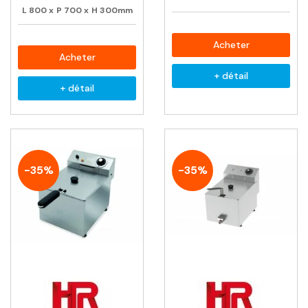
L
800
x
P
700
x
H
300mm
Acheter
Acheter
+ détail
+ détail
-35%
-35%