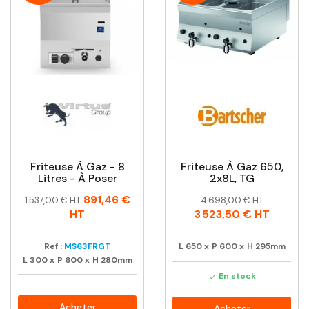
Friteuse À Gaz - 8
Friteuse À Gaz 650,
Litres - À Poser
2x8L, TG
Prix
Prix
Prix
Prix
891,46 €
1 537,00 € HT
4 698,00 € HT
habituel
habituel
HT
3 523,50 €
HT
Ref :
MS63FRGT
L
650
x
P
600
x
H
295mm
L
300
x
P
600
x
H
280mm
En stock

Acheter
Acheter