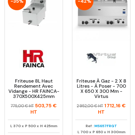
-35%
-42%
Friteuse 8L Haut
Friteuse À Gaz - 2 X 8
Rendement Avec
Litres - À Poser - 700
Vidange - HR FAINCA-
X 650 X 300 Mm -
370X500X425mm
Virtus
Prix
Prix
Prix
Prix
503,75 €
1 712,16 €
775,00 € HT
2 952,00 € HT
habituel
habituel
HT
HT
L
370
x
P
500
x
H
425mm
Ref :
MS657FRGT
L
700
x
P
650
x
H
300mm