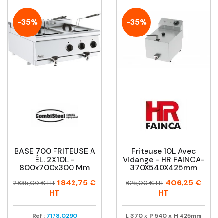
-35%
-35%
BASE 700 FRITEUSE A
Friteuse 10L Avec
ÉL. 2X10L -
Vidange - HR FAINCA-
800x700x300 Mm
370X540X425mm
Prix
Prix
Prix
Prix
1 842,75 €
406,25 €
2 835,00 € HT
625,00 € HT
habituel
habituel
HT
HT
Ref :
7178.0290
L
370
x
P
540
x
H
425mm