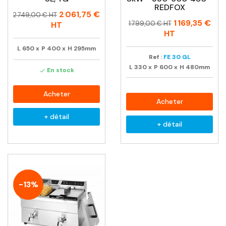
REDFOX
Prix
Prix
2 061,75 €
2 749,00 € HT
Prix
Prix
1 169,35 €
habituel
1 799,00 € HT
HT
habituel
HT
L
650
x
P
400
x
H
295mm
Ref :
FE 30 GL
L
330
x
P
600
x
H
480mm
En stock

Acheter
Acheter
+ détail
+ détail
-13%