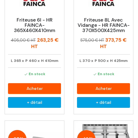
Friteuse 6l - HR
Friteuse 8L Avec
FAINCA-
Vidange - HR FAINCA-
365X460X410mm
370X500X425mm
Prix
Prix
Prix
Prix
263,25 €
373,75 €
405,00 € HT
575,00 € HT
habituel
habituel
HT
HT
L
365
x
P
460
x
H
410mm
L
370
x
P
500
x
H
425mm
En stock
En stock


Acheter
Acheter
+ détail
+ détail