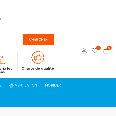
h
CHERCHER
0
rix les
Charte de qualité
bas
E
VENTILATION
MOBILIER