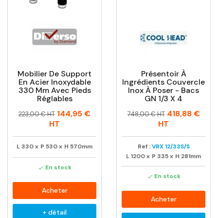
Mobilier De Support
Présentoir À
En Acier Inoxydable
Ingrédients Couvercle
330 Mm Avec Pieds
Inox À Poser - Bacs
Réglables
GN 1/3 X 4
Prix
Prix
Prix
Prix
144,95 €
418,88 €
223,00 € HT
748,00 € HT
habituel
habituel
HT
HT
L
330
x
P
530
x
H
570mm
Ref :
VRX 12/33S/S
L
1200
x
P
335
x
H
281mm
En stock

En stock

Acheter
Acheter
+ détail