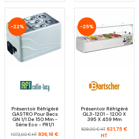
-22%
-25%
Présentoir Réfrigéré
Présentoir Réfrigéré
GASTRO Pour Bacs
GL3-1201 - 1200 X
GN 1/1 De 150 Mm -
395 X 459 Mm
Série Eco - PR1/1
Prix
Prix
621,75 €
829,00 € HT
Prix
Prix
836,16 €
habituel
1 072,00 € HT
HT