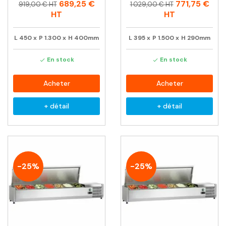
Prix
Prix
Prix
Prix
689,25 €
771,75 €
919,00 € HT
1 029,00 € HT
habituel
habituel
HT
HT
L
450
x
P
1.300
x
H
400mm
L
395
x
P
1.500
x
H
290mm
En stock
En stock


Acheter
Acheter
+ détail
+ détail
-25%
-25%