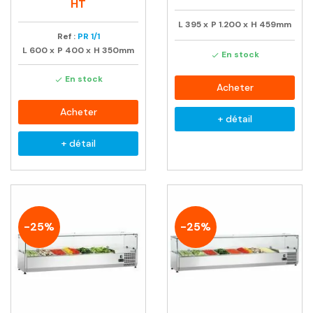
habituel
HT
L
395
x
P
1.200
x
H
459mm
Ref :
PR 1/1
L
600
x
P
400
x
H
350mm
En stock

En stock

Acheter
Acheter
+ détail
+ détail
-25%
-25%