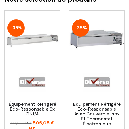
-35%
-35%
Équipement Réfrigéré
Équipement Réfrigéré
Éco-Responsable 8x
Éco-Responsable
GN1/4
Avec Couvercle Inox
Et Thermostat
Prix
Prix
505,05 €
777,00 € HT
Électronique
habituel
HT