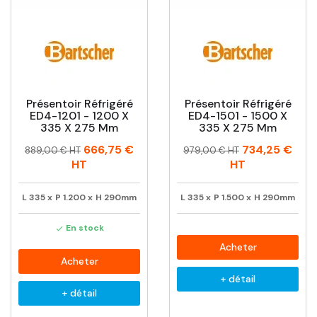
Présentoir Réfrigéré
Présentoir Réfrigéré
ED4-1201 - 1200 X
ED4-1501 - 1500 X
335 X 275 Mm
335 X 275 Mm
Prix
Prix
Prix
Prix
666,75 €
734,25 €
889,00 € HT
979,00 € HT
habituel
habituel
HT
HT
L
335
x
P
1.200
x
H
290mm
L
335
x
P
1.500
x
H
290mm
En stock

Acheter
Acheter
+ détail
+ détail