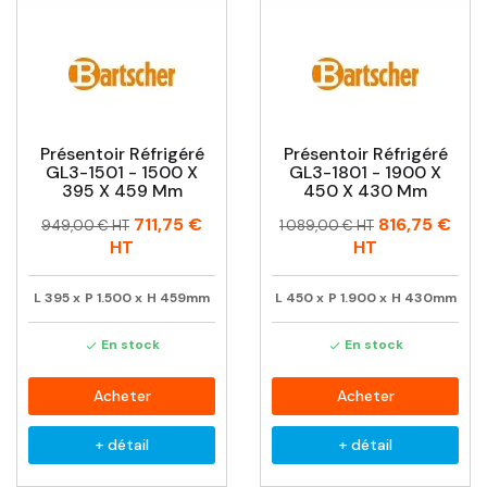
Présentoir Réfrigéré
Présentoir Réfrigéré
GL3-1501 - 1500 X
GL3-1801 - 1900 X
395 X 459 Mm
450 X 430 Mm
Prix
Prix
Prix
Prix
711,75 €
816,75 €
949,00 € HT
1 089,00 € HT
habituel
habituel
HT
HT
L
395
x
P
1.500
x
H
459mm
L
450
x
P
1.900
x
H
430mm
En stock
En stock


Acheter
Acheter
+ détail
+ détail