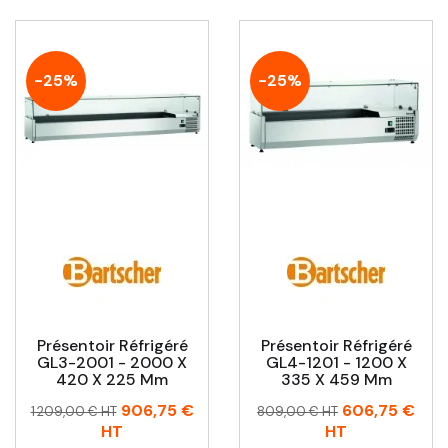
-25%
-25%
Présentoir Réfrigéré
Présentoir Réfrigéré
GL3-2001 - 2000 X
GL4-1201 - 1200 X
420 X 225 Mm
335 X 459 Mm
Prix
Prix
Prix
Prix
906,75 €
606,75 €
1 209,00 € HT
809,00 € HT
habituel
habituel
HT
HT