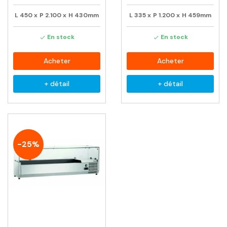
L
450
x
P
2.100
x
H
430mm
L
335
x
P
1.200
x
H
459mm
En stock
En stock


Acheter
Acheter
+ détail
+ détail
-25%