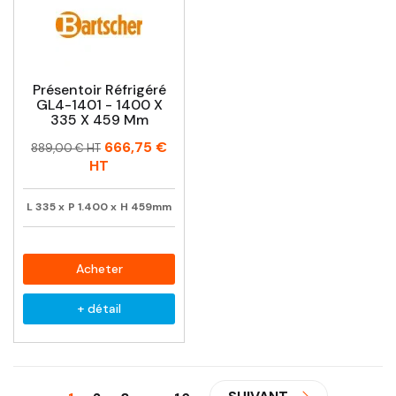
Présentoir Réfrigéré
GL4-1401 - 1400 X
335 X 459 Mm
Prix
Prix
666,75 €
889,00 € HT
habituel
HT
L
335
x
P
1.400
x
H
459mm
Acheter
+ détail