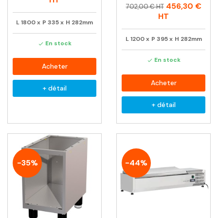
Prix
Prix
456,30 €
702,00 € HT
habituel
HT
L
1800
x
P
335
x
H
282mm
L
1200
x
P
395
x
H
282mm
En stock

En stock

Acheter
Acheter
+ détail
+ détail
-35%
-44%