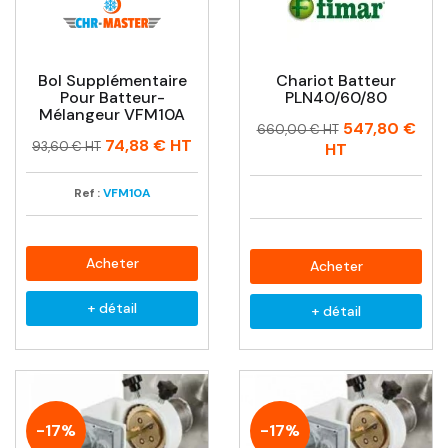
Bol Supplémentaire
Chariot Batteur
Pour Batteur-
PLN40/60/80
Mélangeur VFM10A
Prix
Prix
547,80 €
660,00 € HT
Prix
Prix
74,88 €
HT
habituel
93,60 € HT
HT
habituel
Ref :
VFM10A
Acheter
Acheter
+ détail
+ détail
-17%
-17%