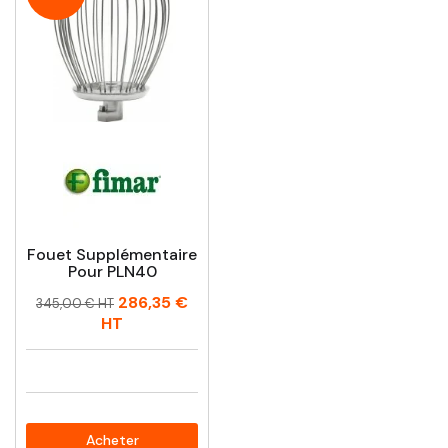
Fouet Supplémentaire
Pour PLN40
Prix
Prix
286,35 €
345,00 € HT
habituel
HT
Acheter