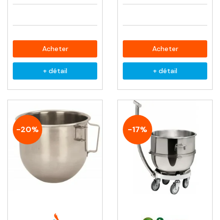
Acheter
Acheter
+ détail
+ détail
-20%
-17%