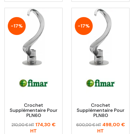
-17%
-17%
Crochet
Crochet
Supplémentaire Pour
Supplémentaire Pour
PLN60
PLN80
Prix
Prix
Prix
Prix
174,30 €
498,00 €
210,00 € HT
600,00 € HT
habituel
habituel
HT
HT