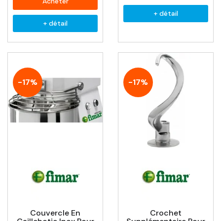
Acheter
+ détail
+ détail
-17%
-17%
Couvercle En
Crochet