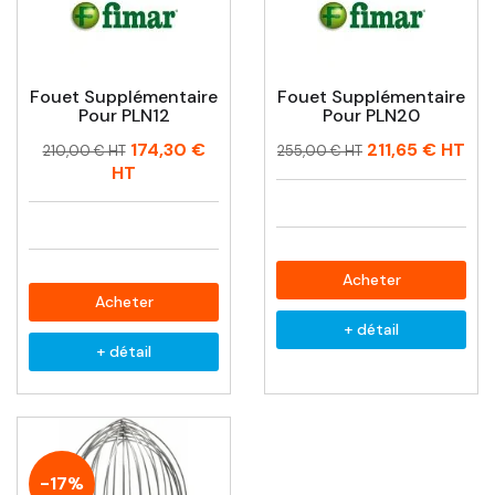
Fouet Supplémentaire
Fouet Supplémentaire
Pour PLN12
Pour PLN20
Prix
Prix
Prix
Prix
174,30 €
211,65 €
HT
210,00 € HT
255,00 € HT
habituel
habituel
HT
Acheter
Acheter
+ détail
+ détail
-17%