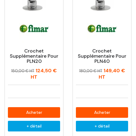
Crochet
Crochet
Supplémentaire Pour
Supplémentaire Pour
PLN20
PLN40
Prix
Prix
Prix
Prix
124,50 €
149,40 €
150,00 € HT
180,00 € HT
habituel
habituel
HT
HT
Acheter
Acheter
+ détail
+ détail