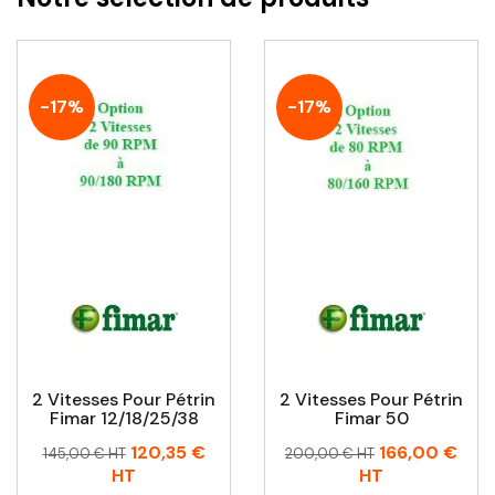
-17%
-17%
2 Vitesses Pour Pétrin
2 Vitesses Pour Pétrin
Fimar 12/18/25/38
Fimar 50
Prix
Prix
Prix
Prix
120,35 €
166,00 €
145,00 € HT
200,00 € HT
habituel
habituel
HT
HT