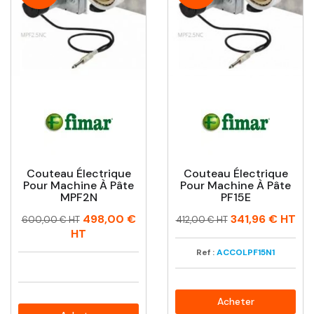
Couteau Électrique
Couteau Électrique
Pour Machine À Pâte
Pour Machine À Pâte
MPF2N
PF15E
Prix
Prix
Prix
Prix
498,00 €
341,96 €
HT
600,00 € HT
412,00 € HT
habituel
habituel
HT
Ref :
ACCOLPF15N1
Acheter