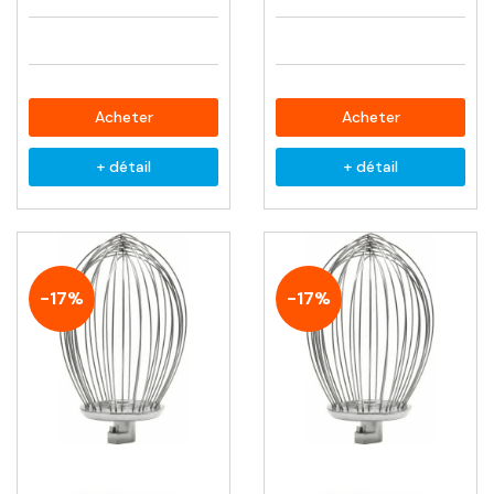
Acheter
Acheter
+ détail
+ détail
-17%
-17%