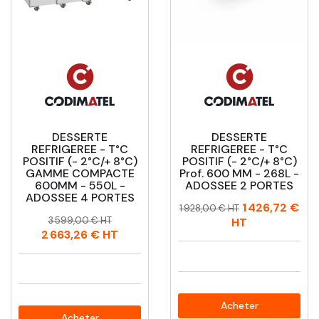
DESSERTE
DESSERTE
REFRIGEREE - T°C
REFRIGEREE - T°C
POSITIF (- 2°C/+ 8°C)
POSITIF (- 2°C/+ 8°C)
GAMME COMPACTE
Prof. 600 MM - 268L -
600MM - 550L -
ADOSSEE 2 PORTES
ADOSSEE 4 PORTES
Prix
Prix
1 426,72 €
1 928,00 € HT
Prix
Prix
habituel
3 599,00 € HT
HT
habituel
2 663,26 €
HT
Acheter
Acheter