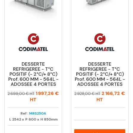
DESSERTE
DESSERTE
REFRIGEREE - T°C
REFRIGEREE - T°C
POSITIF (- 2°C/+ 8°C)
POSITIF (- 2°C/+ 8°C)
Prof. 600 MM - 564L -
Prof. 600 MM - 564L -
ADOSSEE 4 PORTES
ADOSSEE 4 PORTES
Prix
Prix
Prix
Prix
1 997,26 €
2 166,72 €
2 699,00 € HT
2 928,00 € HT
habituel
habituel
HT
HT
Ref :
MRS250A
L
2542
x
P
600
x
H
850mm