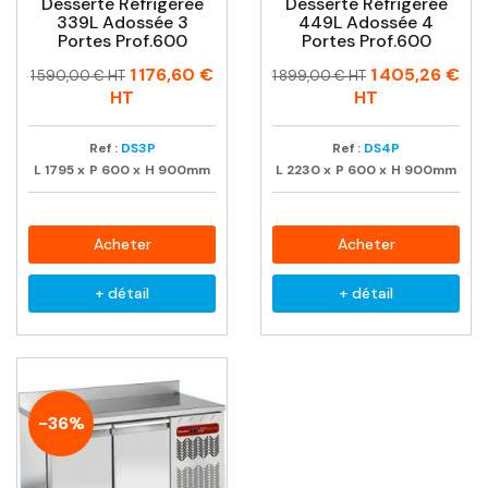
Desserte Réfrigérée
Desserte Réfrigérée
339L Adossée 3
449L Adossée 4
Portes Prof.600
Portes Prof.600
Prix
Prix
Prix
Prix
1 176,60 €
1 405,26 €
1 590,00 € HT
1 899,00 € HT
habituel
habituel
HT
HT
Ref :
DS3P
Ref :
DS4P
L
1795
x
P
600
x
H
900mm
L
2230
x
P
600
x
H
900mm
Acheter
Acheter
+ détail
+ détail
-36%