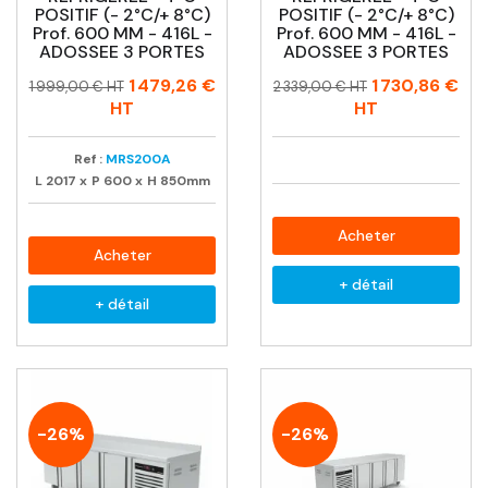
POSITIF (- 2°C/+ 8°C)
POSITIF (- 2°C/+ 8°C)
Prof. 600 MM - 416L -
Prof. 600 MM - 416L -
ADOSSEE 3 PORTES
ADOSSEE 3 PORTES
Prix
Prix
Prix
Prix
1 479,26 €
1 730,86 €
1 999,00 € HT
2 339,00 € HT
habituel
habituel
HT
HT
Ref :
MRS200A
L
2017
x
P
600
x
H
850mm
Acheter
Acheter
+ détail
+ détail
-26%
-26%