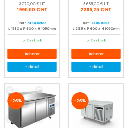
Prix
Prix
Prix
Prix
3 070,00 € HT
3 685,00 € HT
habituel
habituel
1 995,50 €
HT
2 395,25 €
HT
Ref :
7489.5260
Ref :
7489.5265
L
1580
x
P
600
x
H
1050mm
L
2135
x
P
600
x
H
1050mm
En stock
En stock


Acheter
Acheter
+ détail
+ détail
-26%
-26%