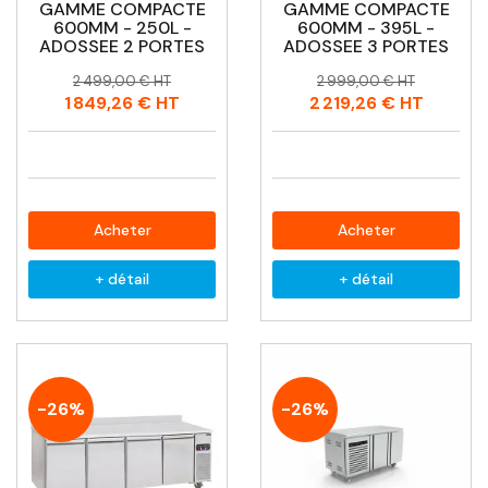
GAMME COMPACTE
GAMME COMPACTE
600MM - 250L -
600MM - 395L -
ADOSSEE 2 PORTES
ADOSSEE 3 PORTES
Prix
Prix
Prix
Prix
2 499,00 € HT
2 999,00 € HT
habituel
habituel
1 849,26 €
HT
2 219,26 €
HT
Acheter
Acheter
+ détail
+ détail
-26%
-26%