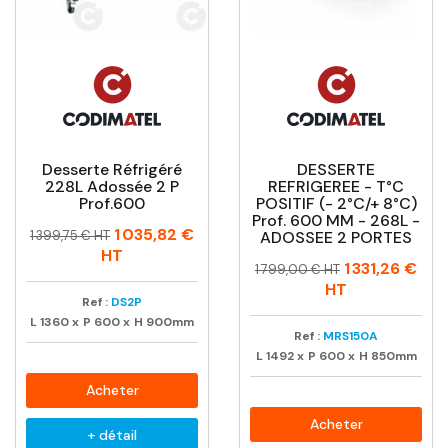
Desserte Réfrigéré
DESSERTE
228L Adossée 2 P
REFRIGEREE - T°C
Prof.600
POSITIF (- 2°C/+ 8°C)
Prof. 600 MM - 268L -
Prix
Prix
1 035,82 €
1 399,75 € HT
ADOSSEE 2 PORTES
habituel
HT
Prix
Prix
1 331,26 €
1 799,00 € HT
habituel
HT
Ref :
DS2P
L
1360
x
P
600
x
H
900mm
Ref :
MRS150A
L
1492
x
P
600
x
H
850mm
Acheter
Acheter
+ détail