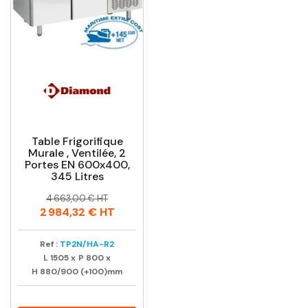
Table Frigorifique
Murale , Ventilée, 2
Portes EN 600x400,
345 Litres
Prix
Prix
4 663,00 € HT
habituel
2 984,32 €
HT
Ref :
TP2N/HA-R2
L
1505
x
P
800
x
H
880/900 (+100)mm