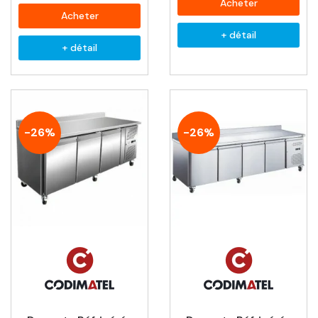
Acheter
Acheter
+ détail
+ détail
-26%
-26%