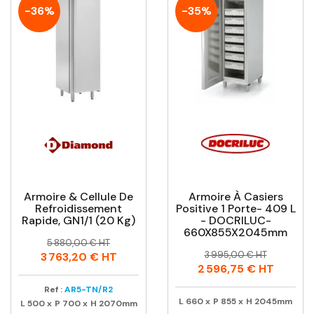
-36%
-35%
Armoire & Cellule De
Armoire À Casiers
Refroidissement
Positive 1 Porte- 409 L
Rapide, GN1/1 (20 Kg)
- DOCRILUC-
660X855X2045mm
Prix
Prix
5 880,00 € HT
Prix
Prix
habituel
3 995,00 € HT
3 763,20 €
HT
habituel
2 596,75 €
HT
Ref :
AR5-TN/R2
L
660
x
P
855
x
H
2045mm
L
500
x
P
700
x
H
2070mm