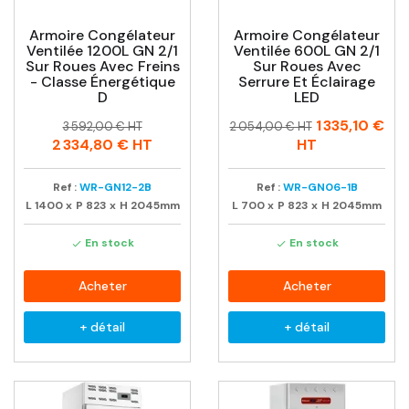
Armoire Congélateur
Armoire Congélateur
Ventilée 1200L GN 2/1
Ventilée 600L GN 2/1
Sur Roues Avec Freins
Sur Roues Avec
- Classe Énergétique
Serrure Et Éclairage
D
LED
Prix
Prix
Prix
Prix
1 335,10 €
3 592,00 € HT
2 054,00 € HT
habituel
habituel
2 334,80 €
HT
HT
Ref :
WR-GN12-2B
Ref :
WR-GN06-1B
L
1400
x
P
823
x
H
2045mm
L
700
x
P
823
x
H
2045mm
En stock
En stock


Acheter
Acheter
+ détail
+ détail