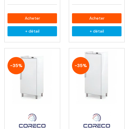
Acheter
Acheter
+ détail
+ détail
-35%
-35%