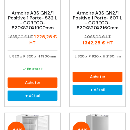
Armoire ABS GN2/1
Armoire ABS GN2/1
Positive 1 Porte- 532 L
Positive 1 Porte- 607 L
- CORECO-
- CORECO-
820X820X1900mm
820X820X2160mm
Prix
Prix
Prix
Prix
1 225,25 €
1 885,00 € HT
2 065,00 € HT
habituel
habituel
HT
1 342,25 €
HT
L
820
x
P
820
x
H
1900mm
L
820
x
P
820
x
H
2160mm
En stock

Acheter
Acheter
+ détail
+ détail