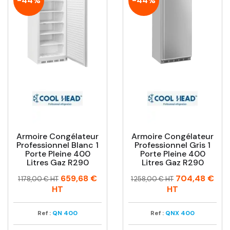
-44%
-44%
Armoire Congélateur
Armoire Congélateur
Professionnel Blanc 1
Professionnel Gris 1
Porte Pleine 400
Porte Pleine 400
Litres Gaz R290
Litres Gaz R290
Prix
Prix
Prix
Prix
659,68 €
704,48 €
1 178,00 € HT
1 258,00 € HT
habituel
habituel
HT
HT
Ref :
QN 400
Ref :
QNX 400