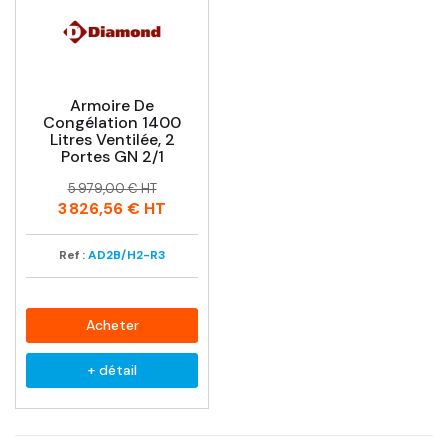
Armoire De
Congélation 1400
Litres Ventilée, 2
Portes GN 2/1
Prix
Prix
5 979,00 € HT
habituel
3 826,56 €
HT
Ref :
AD2B/H2-R3
Acheter
+ détail