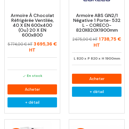
Armoire À Chocolat
Armoire ABS GN2/1
Réfrigérée Ventilée,
Négative 1 Porte- 532
40 X EN 600x400
L - CORECO-
(ou) 20 X EN
820X820X1900mm
600x800
Prix
Prix
1 738,75 €
2 675,00 € HT
Prix
Prix
3 695,36 €
habituel
5 774,00 € HT
HT
habituel
HT
L
820
x
P
820
x
H
1900mm
En stock

Acheter
Acheter
+ détail
+ détail