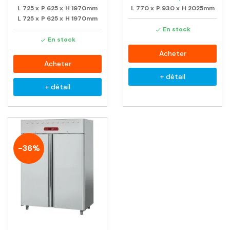
L
725
x
P
625
x
H
1970mm
L
770
x
P
930
x
H
2025mm
L
725
x
P
625
x
H
1970mm
En stock

En stock

Acheter
Acheter
+ détail
+ détail
-36%