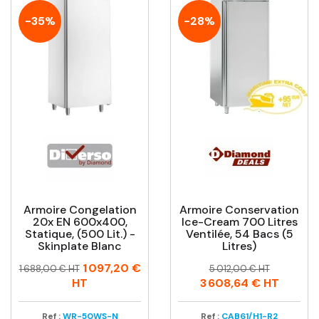
-35%
-28%
Armoire Congelation
Armoire Conservation
20x EN 600x400,
Ice-Cream 700 Litres
Statique, (500 Lit.) -
Ventilée, 54 Bacs (5
Skinplate Blanc
Litres)
Prix
Prix
Prix
Prix
1 097,20 €
1 688,00 € HT
5 012,00 € HT
habituel
habituel
HT
3 608,64 €
HT
Ref :
WR-50WS-N
Ref :
CAB61/H1-R2