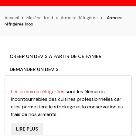
la
navigation
Accueil
Matériel froid
Armoire Réfrigérée
Armoire
réfrigérée Inox
CRÉER UN DEVIS À PARTIR DE CE PANIER
DEMANDER UN DEVIS
Les armoires réfrigérées
sont les éléments
incontournables des cuisines professionnelles car
elles permettent le stockage et la conservation au
frais de nos aliments.
Les armoires réfrigérées positives
ont une capacité
LIRE PLUS
de litrages qui varient entre 200 et 1400 lites, elles