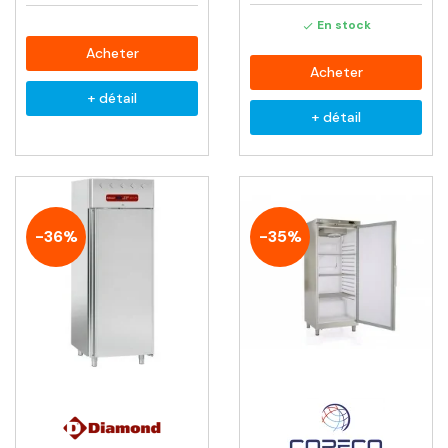
En stock

Acheter
Acheter
+ détail
+ détail
-36%
-35%