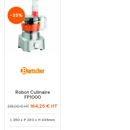
-25%
Robot Culinaire
FP1000
Prix
Prix
164,25 €
HT
219,00 € HT
habituel
L
250
x
P
230
x
H
435mm