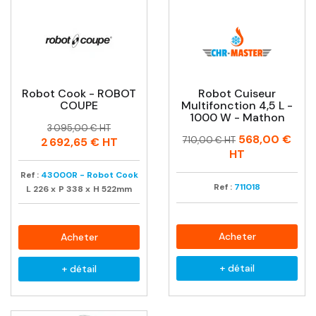
Robot Cook - ROBOT
Robot Cuiseur
COUPE
Multifonction 4,5 L -
1000 W - Mathon
Prix
Prix
3 095,00 € HT
Prix
Prix
568,00 €
habituel
710,00 € HT
2 692,65 €
HT
habituel
HT
Ref :
43000R - Robot Cook
Ref :
711018
L
226
x
P
338
x
H
522mm
Acheter
Acheter
+ détail
+ détail