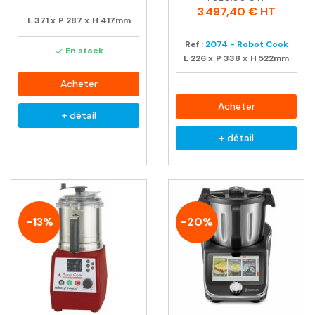
habituel
3 497,40 €
HT
L
371
x
P
287
x
H
417mm
Ref :
2074 - Robot Cook
En stock

L
226
x
P
338
x
H
522mm
Acheter
Acheter
+ détail
+ détail
-13%
-20%