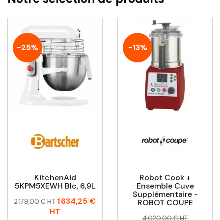
-25%
-13%
KitchenAid
Robot Cook +
5KPM5XEWH Blc, 6,9L
Ensemble Cuve
Supplémentaire -
Prix
Prix
1 634,25 €
2 179,00 € HT
ROBOT COUPE
habituel
HT
Prix
Prix
4 020,00 € HT