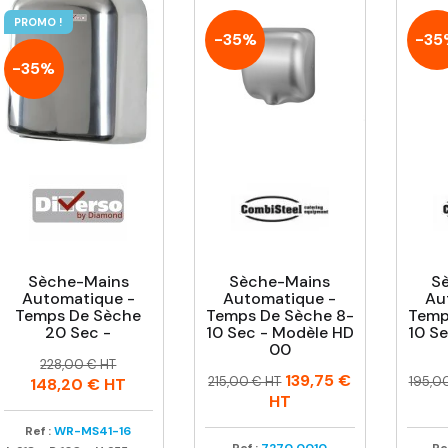
PROMO !
-35%
-35
-35%
Sèche-Mains
Sèche-Mains
S
Automatique -
Automatique -
Au
Temps De Sèche
Temps De Sèche 8-
Temp
20 Sec -
10 Sec - Modèle HD
10 S
00
Prix
Prix
228,00 € HT
Prix
Prix
Prix
Prix
139,75 €
habituel
215,00 € HT
195,0
148,20 €
HT
habituel
habit
HT
Ref :
WR-MS41-16