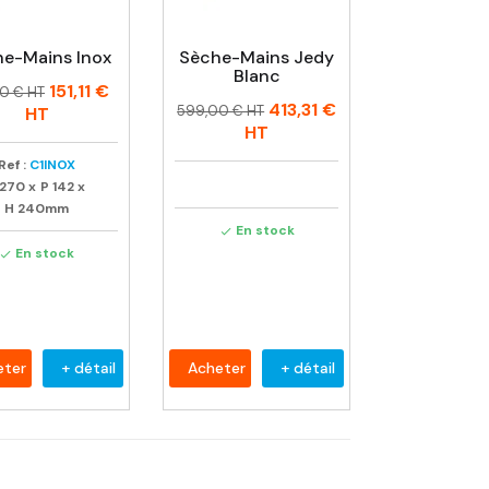
e-Mains Inox
Sèche-Mains Jedy
Blanc
151,11 €
00 € HT
Prix
Prix
413,31 €
tuel
599,00 € HT
HT
habituel
HT
Ref :
C1INOX
270
x
P
142
x
H
240mm
En stock

En stock

eter
+ détail
Acheter
+ détail