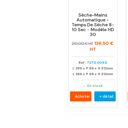
Sèche-Mains
Automatique -
Temps De Sèche 8-
10 Sec - Modèle HD
30
Prix
Prix
136,50 €
210,00 € HT
habituel
HT
Ref :
7270.0040
L
286
x
P
99
x
H
312mm
L
286
x
P
99
x
H
312mm
En stock

Acheter
+ détail