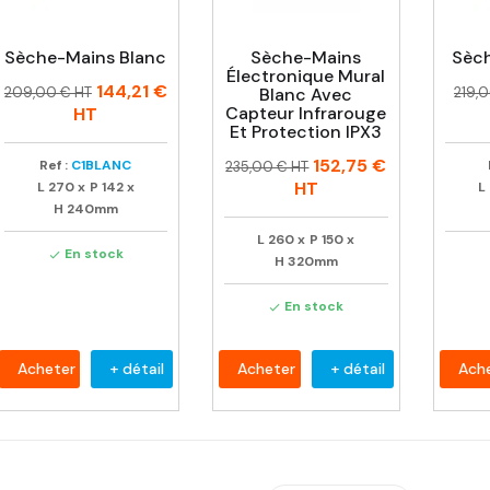
Sèche-Mains Blanc
Sèche-Mains
Sèch
Électronique Mural
Prix
Prix
Prix
Prix
144,21 €
209,00 € HT
Blanc Avec
219,
habituel
habi
Capteur Infrarouge
HT
Et Protection IPX3
Prix
Prix
152,75 €
Ref :
C1BLANC
235,00 € HT
habituel
HT
L
270
x
P
142
x
L
H
240mm
L
260
x
P
150
x
En stock

H
320mm
En stock

Acheter
+ détail
Acheter
+ détail
Ach