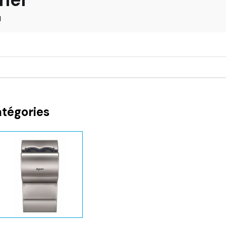
l
atégories