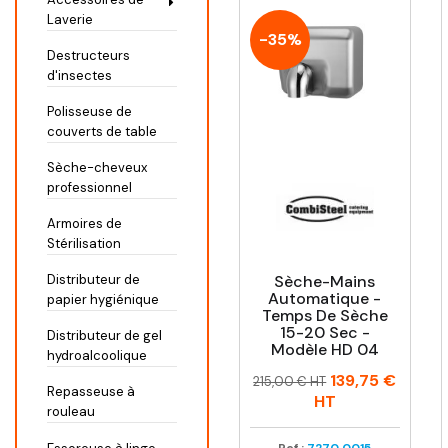
Laverie
-35%
Destructeurs
d'insectes
Polisseuse de
couverts de table
Sèche-cheveux
professionnel
Armoires de
Stérilisation
Sèche-Mains
Distributeur de
Automatique -
papier hygiénique
Temps De Sèche
15-20 Sec -
Distributeur de gel
Modèle HD 04
hydroalcoolique
Prix
Prix
139,75 €
215,00 € HT
Repasseuse à
habituel
HT
rouleau