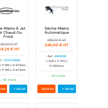
e-Mains À Jet
Sèche-Mains
air Chaud Ou
Automatique
Froid
Prix
Prix
295,00 € HT
rix
rix
habituel
545,00 € HT
236,00 €
HT
habituel
54,25 €
HT
Ref :
460226
f :
7270.0005
L
220
x
P
130
x
x
P
195
x
H
671mm
H
290mm
x
P
195
x
H
671mm
En stock

En stock

eter
+ détail
Acheter
+ détail