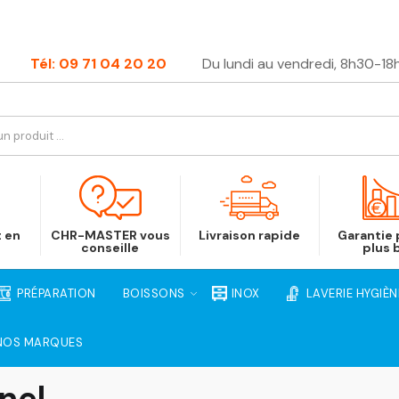
Tél: 09 71 04 20 20
Du lundi au vendredi, 8h30-18
t en
CHR-MASTER vous
Livraison rapide
Garantie p
conseille
plus 
PRÉPARATION
BOISSONS
INOX
LAVERIE HYGIÈN
NOS MARQUES
nel