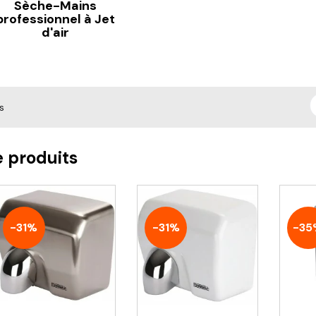
Sèche-Mains
professionnel à Jet
d'air
s
e produits
-31%
-31%
-35