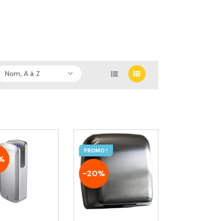
Nom, A à Z
PROMO !
%
-20%