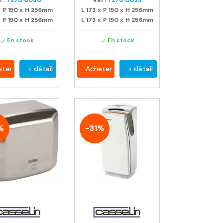
 :
7270.0030
Ref :
7270.0035
x
P
150
x
H
256mm
L
173
x
P
150
x
H
256mm
x
P
150
x
H
256mm
L
173
x
P
150
x
H
256mm
En stock
En stock


eter
+ détail
Acheter
+ détail
%
-31%