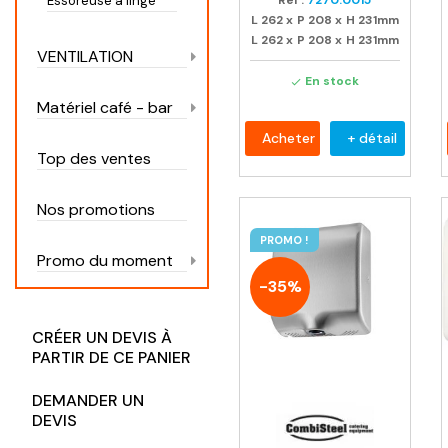
Ref :
7270.0015
Essoreuse à linge
L
262
x
P
208
x
H
231mm
L
262
x
P
208
x
H
231mm
VENTILATION
En stock

Matériel café - bar
Acheter
+ détail
Top des ventes
Nos promotions
PROMO !
Promo du moment
-35%
CRÉER UN DEVIS À
PARTIR DE CE PANIER
DEMANDER UN
DEVIS