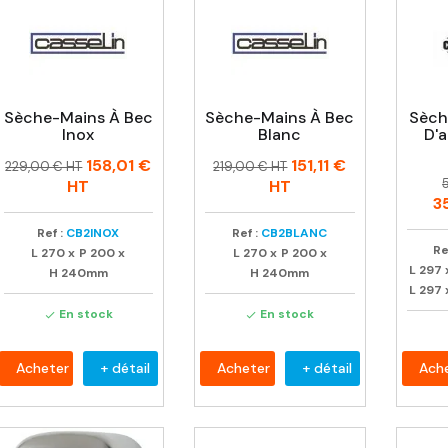
Sèche-Mains À Bec
Sèche-Mains À Bec
Sèch
Inox
Blanc
D'
Prix
Prix
Prix
Prix
158,01 €
151,11 €
229,00 € HT
219,00 € HT
P
P
habituel
habituel
HT
HT
3
Ref :
CB2INOX
Ref :
CB2BLANC
Re
L
270
x
P
200
x
L
270
x
P
200
x
L
297
H
240mm
H
240mm
L
297
En stock
En stock


Acheter
+ détail
Acheter
+ détail
Ach