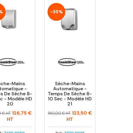
%
-35%
èche-Mains
Sèche-Mains
tomatique -
Automatique -
s De Sèche 8-
Temps De Sèche 8-
ec - Modèle HD
10 Sec - Modèle HD
20
21
Prix
Prix
126,75 €
123,50 €
0 € HT
190,00 € HT
uel
habituel
HT
HT