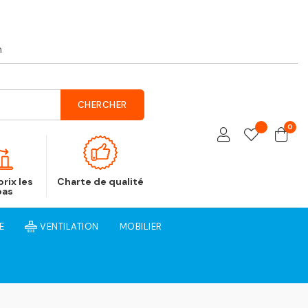
h
CHERCHER
0
rix les
Charte de qualité
bas
E
VENTILATION
MOBILIER