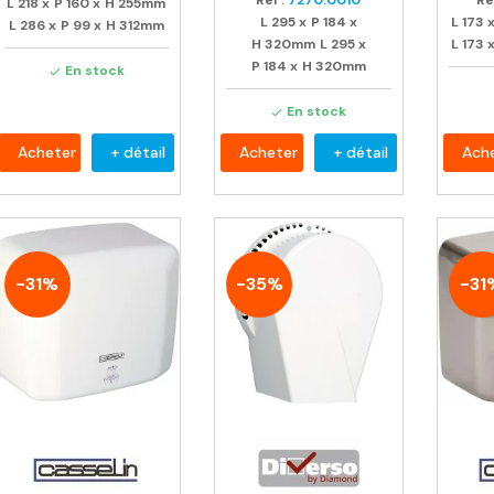
Ref :
7270.0010
Ref
L
218
x
P
160
x
H
255mm
L
295
x
P
184
x
L
173
L
286
x
P
99
x
H
312mm
H
320mm
L
295
x
L
173
P
184
x
H
320mm
En stock

En stock

Acheter
+ détail
Acheter
+ détail
Ach
-31%
-35%
-31