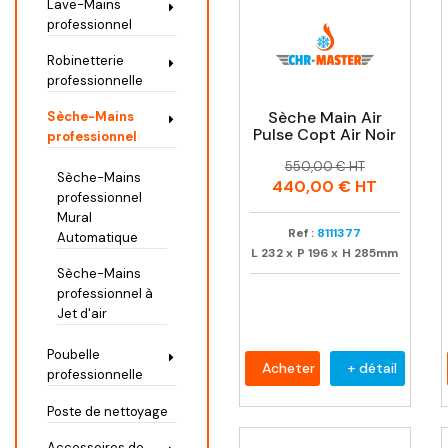
Lave-Mains
professionnel
Robinetterie
professionnelle
Sèche Main Air
Sèche-Mains
Pulse Copt Air Noir
professionnel
Prix
Prix
550,00 € HT
Sèche-Mains
habituel
440,00 €
HT
professionnel
Mural
Ref :
8111377
Automatique
L
232
x
P
196
x
H
285mm
Sèche-Mains
professionnel à
Jet d'air
Poubelle
Acheter
+ détail
professionnelle
Poste de nettoyage
Accessoires de