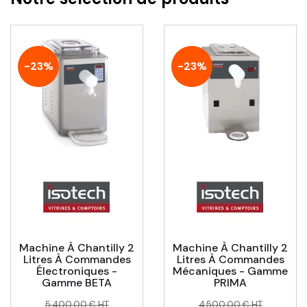
-23%
-23%
Machine À Chantilly 2
Machine À Chantilly 2
Litres À Commandes
Litres À Commandes
Électroniques -
Mécaniques - Gamme
Gamme BETA
PRIMA
Prix
Prix
Prix
Prix
5 400,00 € HT
4 500,00 € HT