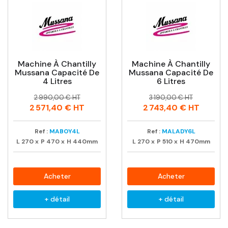
Machine À Chantilly
Machine À Chantilly
Mussana Capacité De
Mussana Capacité De
4 Litres
6 Litres
Prix
Prix
Prix
Prix
2 990,00 € HT
3 190,00 € HT
habituel
habituel
2 571,40 €
HT
2 743,40 €
HT
Ref :
MABOY4L
Ref :
MALADY6L
L
270
x
P
470
x
H
440mm
L
270
x
P
510
x
H
470mm
Acheter
Acheter
+ détail
+ détail