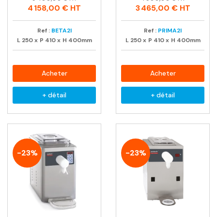
habituel
habituel
4 158,00 €
HT
3 465,00 €
HT
Ref :
BETA2I
Ref :
PRIMA2I
L
250
x
P
410
x
H
400mm
L
250
x
P
410
x
H
400mm
Acheter
Acheter
+ détail
+ détail
-23%
-23%