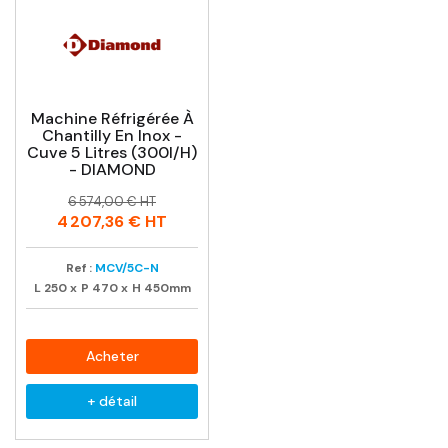
Machine Réfrigérée À
Chantilly En Inox -
Cuve 5 Litres (300l/h)
- DIAMOND
Prix
Prix
6 574,00 € HT
habituel
4 207,36 €
HT
Ref :
MCV/5C-N
L
250
x
P
470
x
H
450mm
Acheter
+ détail