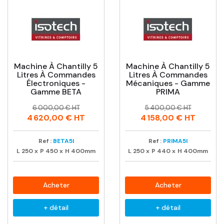
Machine À Chantilly 5
Machine À Chantilly 5
Litres À Commandes
Litres À Commandes
Électroniques -
Mécaniques - Gamme
Gamme BETA
PRIMA
Prix
Prix
Prix
Prix
6 000,00 € HT
5 400,00 € HT
habituel
habituel
4 620,00 €
HT
4 158,00 €
HT
Ref :
BETA5I
Ref :
PRIMA5I
L
250
x
P
450
x
H
400mm
L
250
x
P
440
x
H
400mm
Acheter
Acheter
+ détail
+ détail