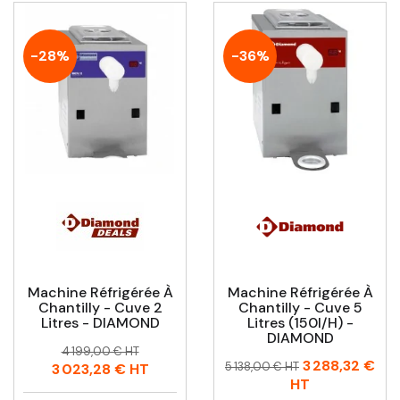
-28%
-36%
Machine Réfrigérée À
Machine Réfrigérée À
Chantilly - Cuve 2
Chantilly - Cuve 5
Litres - DIAMOND
Litres (150l/h) -
DIAMOND
Prix
Prix
4 199,00 € HT
Prix
Prix
3 288,32 €
habituel
5 138,00 € HT
3 023,28 €
HT
habituel
HT