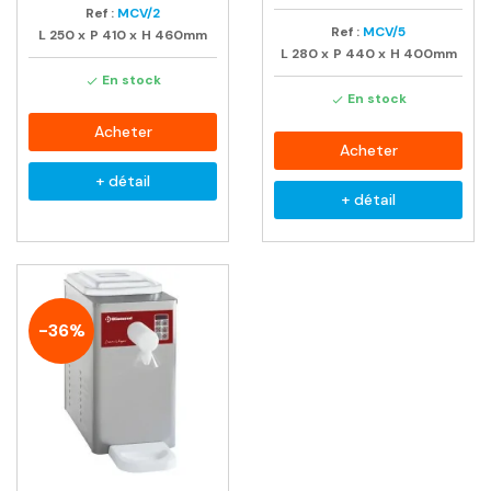
Ref :
MCV/2
Ref :
MCV/5
L
250
x
P
410
x
H
460mm
L
280
x
P
440
x
H
400mm
En stock

En stock

Acheter
Acheter
+ détail
+ détail
-36%