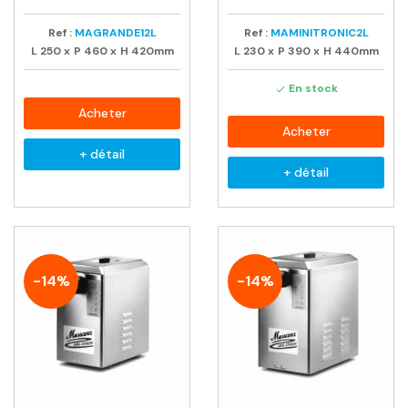
Ref :
MAGRANDE12L
Ref :
MAMINITRONIC2L
L
250
x
P
460
x
H
420mm
L
230
x
P
390
x
H
440mm
En stock

Acheter
Acheter
+ détail
+ détail
-14%
-14%