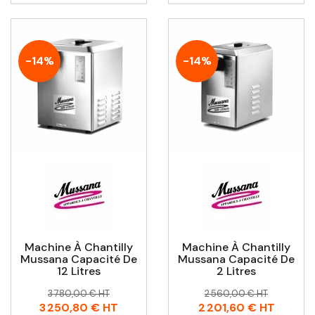
-14%
-14%
Machine À Chantilly
Machine À Chantilly
Mussana Capacité De
Mussana Capacité De
12 Litres
2 Litres
Prix
Prix
Prix
Prix
3 780,00 € HT
2 560,00 € HT
habituel
habituel
3 250,80 €
HT
2 201,60 €
HT