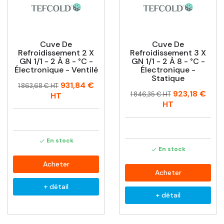
Cuve De
Cuve De
Refroidissement 2 X
Refroidissement 3 X
GN 1/1 - 2 À 8 - °C -
GN 1/1 - 2 À 8 - °C -
Électronique - Ventilé
Électronique -
Statique
Prix
Prix
931,84 €
1 863,68 € HT
Prix
Prix
923,18 €
habituel
1 846,35 € HT
HT
habituel
HT
En stock

En stock

Acheter
Acheter
+ détail
+ détail