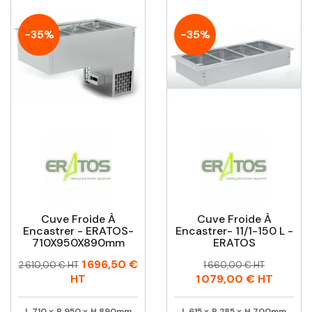
-35%
-35%
Cuve Froide À
Cuve Froide À
Encastrer - ERATOS-
Encastrer- 11/1-150 L -
710X950X890mm
ERATOS
Prix
Prix
Prix
Prix
1 696,50 €
2 610,00 € HT
1 660,00 € HT
habituel
habituel
HT
1 079,00 €
HT
L
710
x
P
950
x
H
890mm
L
615
x
P
285
x
H
700mm