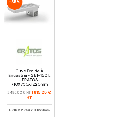
-35%
Cuve Froide À
Encastrer- 31/1-150 L
- ERATOS-
710X750X1220mm
Prix
Prix
1 615,25 €
2 485,00 € HT
habituel
HT
L
710
x
P
750
x
H
1220mm