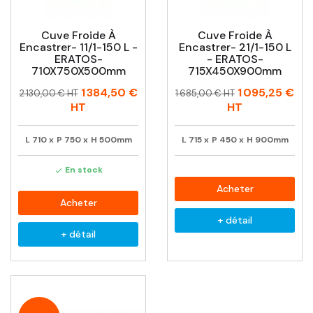
Cuve Froide À
Cuve Froide À
Encastrer- 11/1-150 L -
Encastrer- 21/1-150 L
ERATOS-
- ERATOS-
710X750X500mm
715X450X900mm
Prix
Prix
Prix
Prix
1 384,50 €
1 095,25 €
2 130,00 € HT
1 685,00 € HT
habituel
habituel
HT
HT
L
710
x
P
750
x
H
500mm
L
715
x
P
450
x
H
900mm
En stock

Acheter
Acheter
+ détail
+ détail