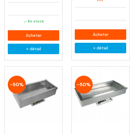
En stock

Acheter
Acheter
+ détail
+ détail
-50%
-50%