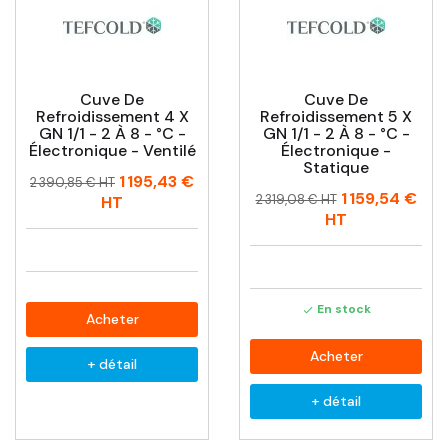
Cuve De
Cuve De
Refroidissement 4 X
Refroidissement 5 X
GN 1/1 - 2 À 8 - °C -
GN 1/1 - 2 À 8 - °C -
Électronique - Ventilé
Électronique -
Statique
Prix
Prix
1 195,43 €
2 390,85 € HT
Prix
Prix
1 159,54 €
habituel
2 319,08 € HT
HT
habituel
HT
En stock

Acheter
Acheter
+ détail
+ détail