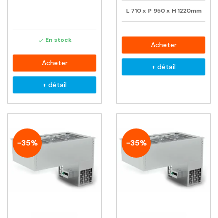
L
710
x
P
950
x
H
1220mm
En stock

Acheter
Acheter
+ détail
+ détail
-35%
-35%