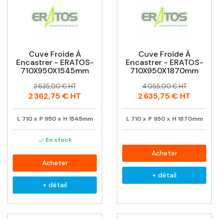
Cuve Froide À
Cuve Froide À
Encastrer - ERATOS-
Encastrer - ERATOS-
710X950X1545mm
710X950X1870mm
Prix
Prix
Prix
Prix
3 635,00 € HT
4 055,00 € HT
habituel
habituel
2 362,75 €
HT
2 635,75 €
HT
L
710
x
P
950
x
H
1545mm
L
710
x
P
950
x
H
1870mm
En stock

Acheter
Acheter
+ détail
+ détail