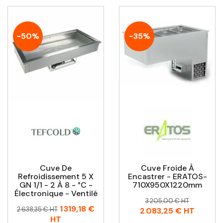
-50%
-35%
Cuve De
Cuve Froide À
Refroidissement 5 X
Encastrer - ERATOS-
GN 1/1 - 2 À 8 - °C -
710X950X1220mm
Électronique - Ventilé
Prix
Prix
3 205,00 € HT
Prix
Prix
1 319,18 €
habituel
2 638,35 € HT
2 083,25 €
HT
habituel
HT