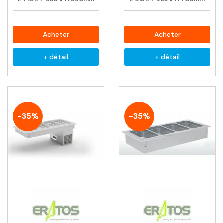
Acheter
Acheter
+ détail
+ détail
-35%
-35%