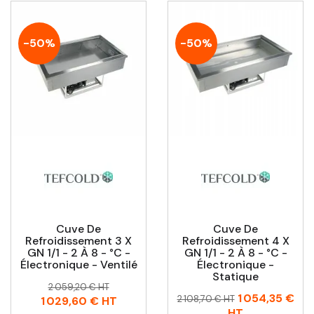
-50%
-50%
Cuve De
Cuve De
Refroidissement 3 X
Refroidissement 4 X
GN 1/1 - 2 À 8 - °C -
GN 1/1 - 2 À 8 - °C -
Électronique - Ventilé
Électronique -
Statique
Prix
Prix
2 059,20 € HT
Prix
Prix
1 054,35 €
habituel
2 108,70 € HT
1 029,60 €
HT
habituel
HT