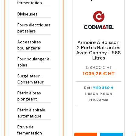
fermentation
Diviseuses
Fours électriques
pâtissiers
Armoire À Boisson
Accessoires
2 Portes Battantes
boulangerie
Avec Canopy - 568
Litres
Four boulanger à
soles
Prix
Prix
1 399,00 € HT
habituel
1 035,26 €
HT
Surgélateur -
Conservateur
Ref :
YISD 880 H
Pétrin à bras
L
880
x
P
610
x
plongeant
H
1973mm
Pétrin à spirale
automatique
Etuve de
fermentation