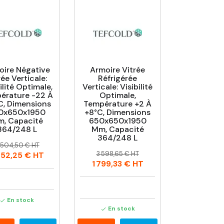
oire Négative
Armoire Vitrée
rée Verticale:
Réfrigérée
ilité Optimale,
Verticale: Visibilité
érature -22 À
Optimale,
C, Dimensions
Température +2 À
0x650x1950
+8°C, Dimensions
, Capacité
650x650x1950
364/248 L
Mm, Capacité
364/248 L
rix
rix
 504,50 € HT
Prix
Prix
abituel
3 598,65 € HT
252,25 €
HT
habituel
1 799,33 €
HT
En stock

En stock
