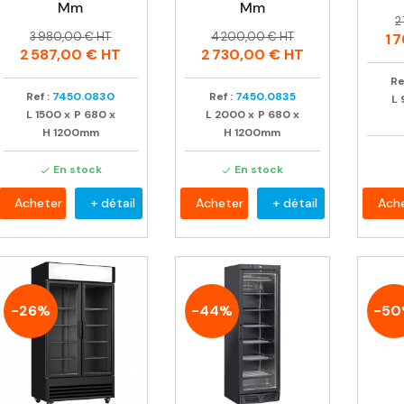
Mm
Mm
P
P
2
Prix
Prix
Prix
Prix
h
3 980,00 € HT
4 200,00 € HT
1 
habituel
habituel
2 587,00 €
HT
2 730,00 €
HT
Re
Ref :
7450.0830
Ref :
7450.0835
L
L
1500
x
P
680
x
L
2000
x
P
680
x
H
1200mm
H
1200mm
En stock
En stock


Acheter
+ détail
Acheter
+ détail
Ach
-26%
-44%
-5