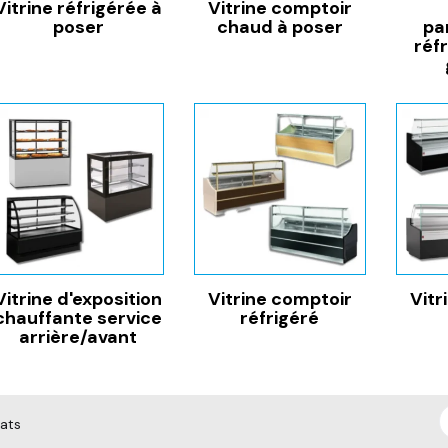
Vitrine réfrigérée à
Vitrine comptoir
poser
chaud à poser
pa
réf
Vitrine d'exposition
Vitrine comptoir
Vitr
chauffante service
réfrigéré
arrière/avant
tats