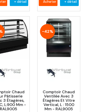
eter
+ détail
Acheter
+ détail
2%
-42%
ptoir Chaud
Comptoir Chaud
r Pâtisserie
Ventilée Avec 3
c 3 Étagères,
Étagères Et Vitre
C, L:900 Mm -
Vertical, L : 1500
RAL9005
Mm - RAL9005