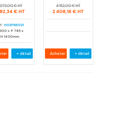
rix
rix
Prix
Prix
 073,00 € HT
4 152,00 € HT
abituel
habituel
782,34 €
HT
2 408,16 €
HT
f :
H02FNE021
900
x
P
785
x
H
1400mm
eter
+ détail
Acheter
+ détail