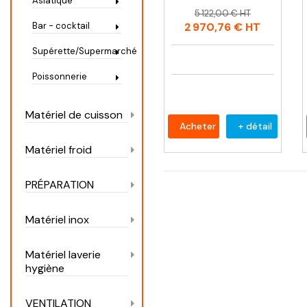
Asiatique
Prix
Prix
5 122,00 € HT
habituel
2 970,76 €
HT
Bar - cocktail
Supérette/Supermarché
Poissonnerie
Matériel de cuisson
Acheter
+ détail
Matériel froid
PRÉPARATION
Matériel inox
Matériel laverie
hygiène
VENTILATION