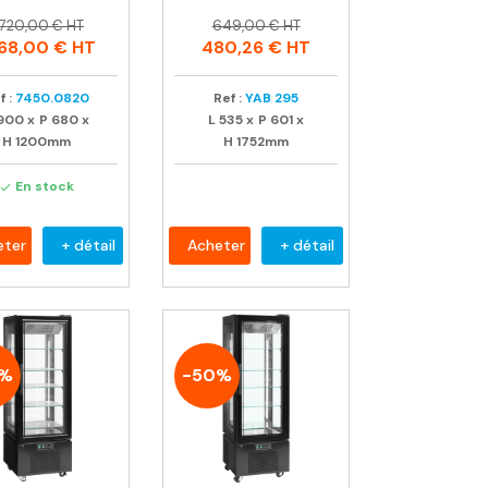
rix
rix
Prix
Prix
 720,00 € HT
649,00 € HT
abituel
habituel
768,00 €
HT
480,26 €
HT
f :
7450.0820
Ref :
YAB 295
900
x
P
680
x
L
535
x
P
601
x
H
1200mm
H
1752mm
En stock

eter
+ détail
Acheter
+ détail
0%
-50%