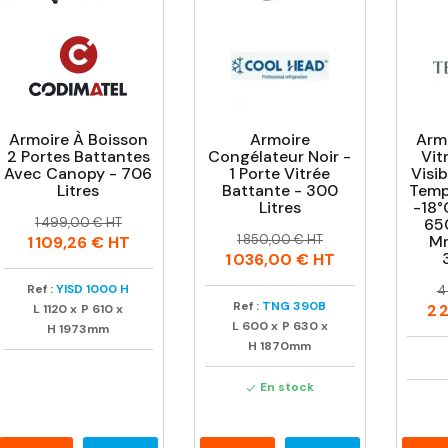
Armoire À Boisson
Armoire
Arm
2 Portes Battantes
Congélateur Noir -
Vit
Avec Canopy - 706
1 Porte Vitrée
Visib
Litres
Battante - 300
Temp
Litres
-18°
Prix
Prix
1 499,00 € HT
65
Prix
Prix
habituel
1 850,00 € HT
Mm
1 109,26 €
HT
habituel
1 036,00 €
HT
P
P
Ref :
YISD 1000 H
4
Ref :
TNG 390B
h
2 
L
1120
x
P
610
x
L
600
x
P
630
x
H
1973mm
H
1870mm
En stock
