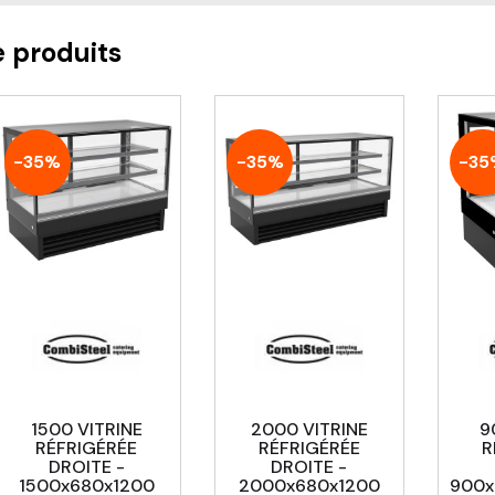
e produits
-35%
-35%
-35
1500 VITRINE
2000 VITRINE
9
RÉFRIGÉRÉE
RÉFRIGÉRÉE
R
DROITE -
DROITE -
1500x680x1200
2000x680x1200
900x