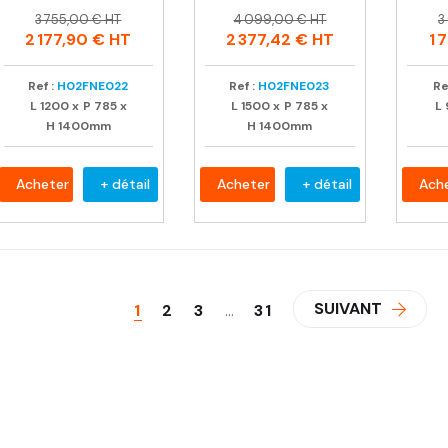
Prix
Prix
Prix
Prix
P
P
3 755,00 € HT
4 099,00 € HT
3
habituel
habituel
h
2 177,90 €
HT
2 377,42 €
HT
1 
Ref :
H02FNE022
Ref :
H02FNE023
Re
L
1200
x
P
785
x
L
1500
x
P
785
x
L
H
1400mm
H
1400mm
Acheter
+ détail
Acheter
+ détail
Ach
SUIVANT
1
2
3
…
31