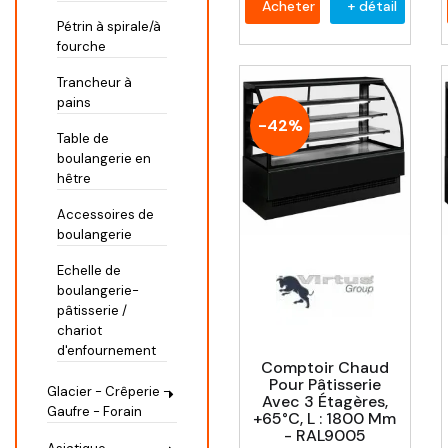
Acheter
+ détail
Pétrin à spirale/à
fourche
Trancheur à
pains
-42%
Table de
boulangerie en
hêtre
Accessoires de
boulangerie
Echelle de
boulangerie-
pâtisserie /
chariot
d'enfournement
Comptoir Chaud
Pour Pâtisserie
Glacier - Crêperie -
Avec 3 Étagères,
Gaufre - Forain
+65°C, L : 1800 Mm
- RAL9005