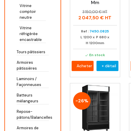
Mm
Vitrine
Prix
Prix
comptoir
3 150,00 € HT
habituel
2 047,50 €
HT
neutre
Vitrine
Ref :
7450.0825
réfrigérée
L
1200
x
P
680
x
encastrable
H
1200mm
Tours pâtissiers
En stock

Armoires
Acheter
+ détail
pâtissières
Laminoirs /
Façonneuses
Batteurs
-26%
mélangeurs
Repose-
pâtons/Balancelles
Armoires de