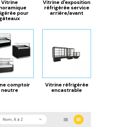
Vitrine
Vitrine d'exposition
noramique
réfrigérée service
rigérée pour
arrière/avant
gâteaux
ine comptoir
Vitrine réfrigérée
neutre
encastrable
Nom, A à Z