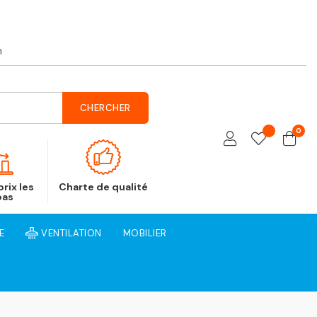
h
CHERCHER
0
rix les
Charte de qualité
bas
E
VENTILATION
MOBILIER