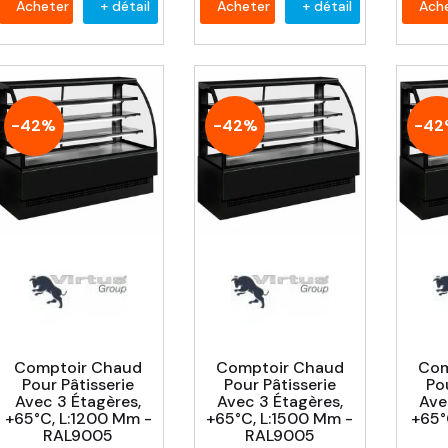
Acheter
+ détail
Acheter
+ détail
Ach
-42%
-42%
-4
Comptoir Chaud
Comptoir Chaud
Com
Pour Pâtisserie
Pour Pâtisserie
Pou
Avec 3 Étagères,
Avec 3 Étagères,
Ave
+65°C, L:1200 Mm -
+65°C, L:1500 Mm -
+65°
RAL9005
RAL9005