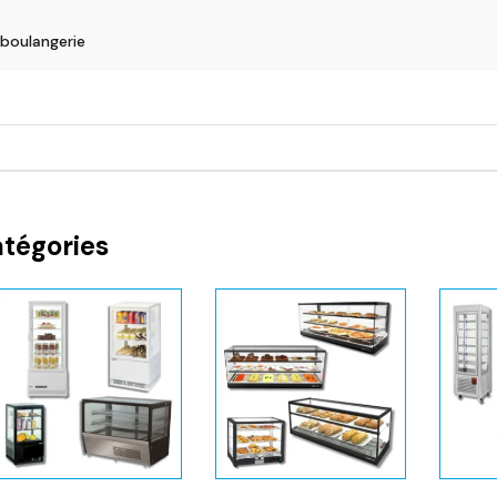
 boulangerie
atégories