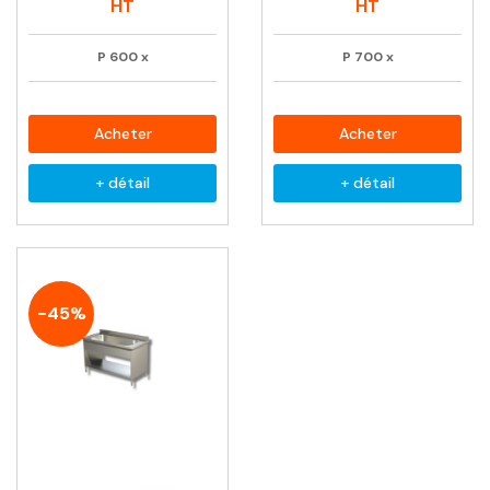
habituel
habituel
HT
HT
P
600
x
P
700
x
Acheter
Acheter
+ détail
+ détail
-45%