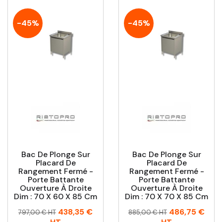
-45%
-45%
Bac De Plonge Sur
Bac De Plonge Sur
Placard De
Placard De
Rangement Fermé -
Rangement Fermé -
Porte Battante
Porte Battante
Ouverture À Droite
Ouverture À Droite
Dim : 70 X 60 X 85 Cm
Dim : 70 X 70 X 85 Cm
Prix
Prix
Prix
Prix
438,35 €
486,75 €
797,00 € HT
885,00 € HT
habituel
habituel