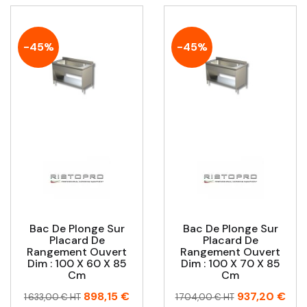
-45%
-45%
Bac De Plonge Sur
Bac De Plonge Sur
Placard De
Placard De
Rangement Ouvert
Rangement Ouvert
Dim : 100 X 60 X 85
Dim : 100 X 70 X 85
Cm
Cm
Prix
Prix
Prix
Prix
898,15 €
937,20 €
1 633,00 € HT
1 704,00 € HT