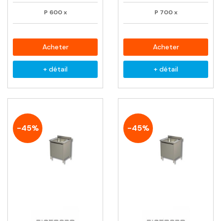
P
600
x
P
700
x
Acheter
Acheter
+ détail
+ détail
-45%
-45%