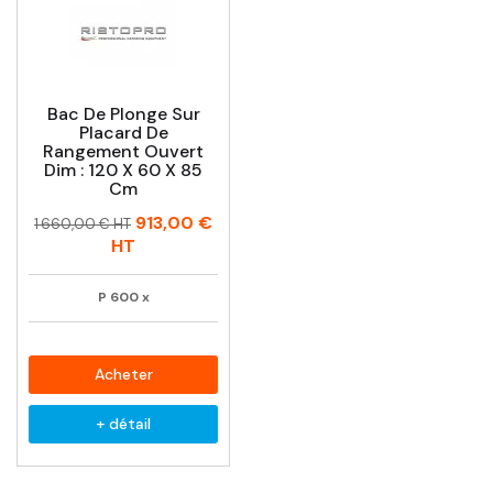
Bac De Plonge Sur
Placard De
Rangement Ouvert
Dim : 120 X 60 X 85
Cm
Prix
Prix
913,00 €
1 660,00 € HT
habituel
HT
P
600
x
Acheter
+ détail