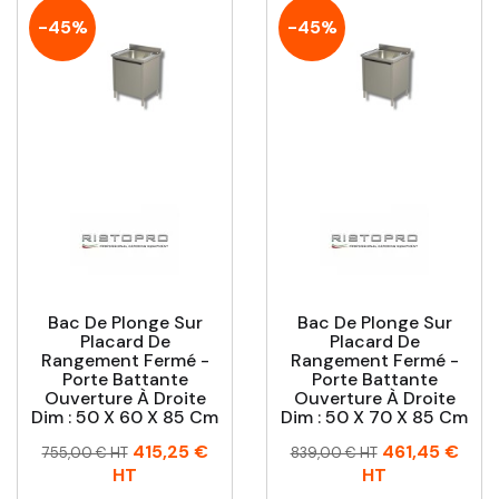
-45%
-45%
Bac De Plonge Sur
Bac De Plonge Sur
Placard De
Placard De
Rangement Fermé -
Rangement Fermé -
Porte Battante
Porte Battante
Ouverture À Droite
Ouverture À Droite
Dim : 50 X 60 X 85 Cm
Dim : 50 X 70 X 85 Cm
Prix
Prix
Prix
Prix
415,25 €
461,45 €
755,00 € HT
839,00 € HT
habituel
habituel
HT
HT