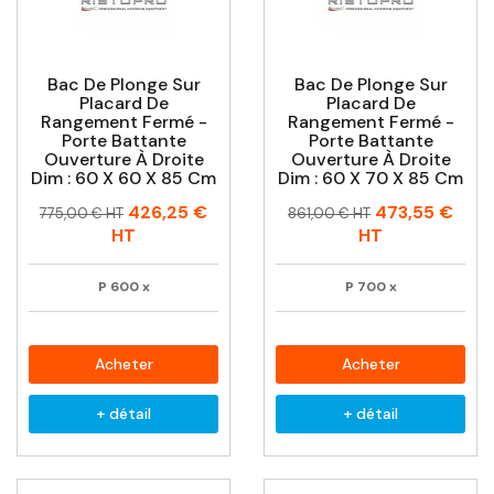
Bac De Plonge Sur
Bac De Plonge Sur
Placard De
Placard De
Rangement Fermé -
Rangement Fermé -
Porte Battante
Porte Battante
Ouverture À Droite
Ouverture À Droite
Dim : 60 X 60 X 85 Cm
Dim : 60 X 70 X 85 Cm
Prix
Prix
Prix
Prix
426,25 €
473,55 €
775,00 € HT
861,00 € HT
habituel
habituel
HT
HT
P
600
x
P
700
x
Acheter
Acheter
+ détail
+ détail