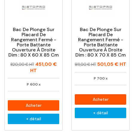
Bac De Plonge Sur
Bac De Plonge Sur
Placard De
Placard De
Rangement Fermé -
Rangement Fermé -
Porte Battante
Porte Battante
Ouverture À Droite
Ouverture À Droite
Dim : 80 X 60 X 85 Cm
Dim : 80 X 70 X 85 Cm
Prix
Prix
Prix
Prix
451,00 €
501,05 €
HT
820,00 € HT
911,00 € HT
habituel
habituel
HT
P
700
x
P
600
x
Acheter
Acheter
+ détail
+ détail