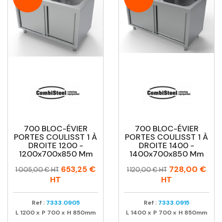
700 BLOC-ÉVIER
700 BLOC-ÉVIER
PORTES COULISST 1 À
PORTES COULISST 1 À
DROITE 1200 -
DROITE 1400 -
1200x700x850 Mm
1400x700x850 Mm
Prix
Prix
Prix
Prix
653,25 €
728,00 €
1 005,00 € HT
1 120,00 € HT
habituel
habituel
HT
HT
Ref :
7333.0905
Ref :
7333.0915
L
1200
x
P
700
x
H
850mm
L
1400
x
P
700
x
H
850mm