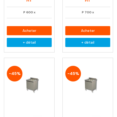
HT
HT
P
600
x
P
700
x
Acheter
Acheter
+ détail
+ détail
-45%
-45%