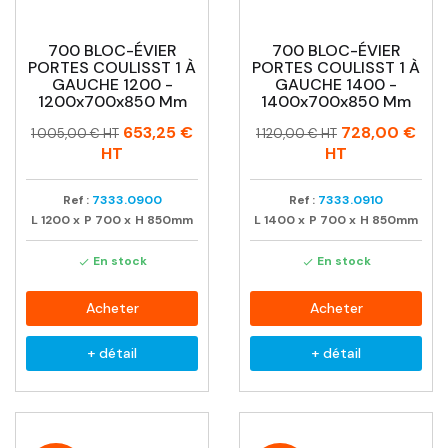
700 BLOC-ÉVIER
700 BLOC-ÉVIER
PORTES COULISST 1 À
PORTES COULISST 1 À
GAUCHE 1200 -
GAUCHE 1400 -
1200x700x850 Mm
1400x700x850 Mm
Prix
Prix
Prix
Prix
653,25 €
728,00 €
1 005,00 € HT
1 120,00 € HT
habituel
habituel
HT
HT
Ref :
7333.0900
Ref :
7333.0910
L
1200
x
P
700
x
H
850mm
L
1400
x
P
700
x
H
850mm
En stock
En stock


Acheter
Acheter
+ détail
+ détail