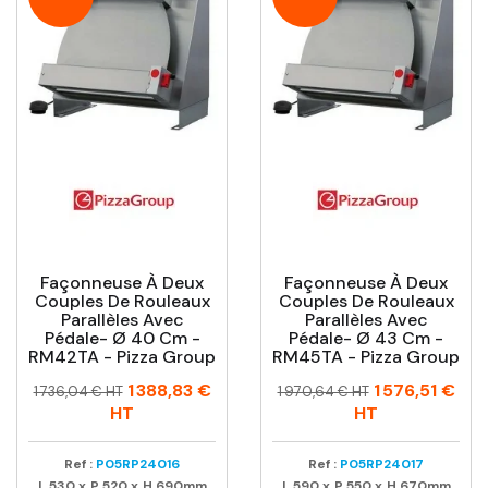
Façonneuse À Deux
Façonneuse À Deux
Couples De Rouleaux
Couples De Rouleaux
Parallèles Avec
Parallèles Avec
Pédale- Ø 40 Cm -
Pédale- Ø 43 Cm -
RM42TA - Pizza Group
RM45TA - Pizza Group
Prix
Prix
Prix
Prix
1 388,83 €
1 576,51 €
1 736,04 € HT
1 970,64 € HT
habituel
habituel
HT
HT
Ref :
P05RP24016
Ref :
P05RP24017
L
530
x
P
520
x
H
690mm
L
590
x
P
550
x
H
670mm