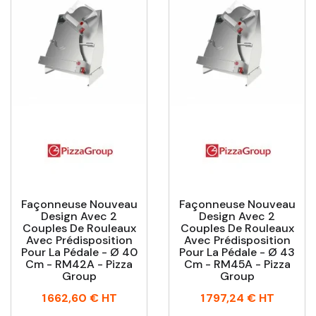
Façonneuse Nouveau
Façonneuse Nouveau
Design Avec 2
Design Avec 2
Couples De Rouleaux
Couples De Rouleaux
Avec Prédisposition
Avec Prédisposition
Pour La Pédale - Ø 40
Pour La Pédale - Ø 43
Cm - RM42A - Pizza
Cm - RM45A - Pizza
Group
Group
Prix
Prix
1 662,60 €
HT
1 797,24 €
HT