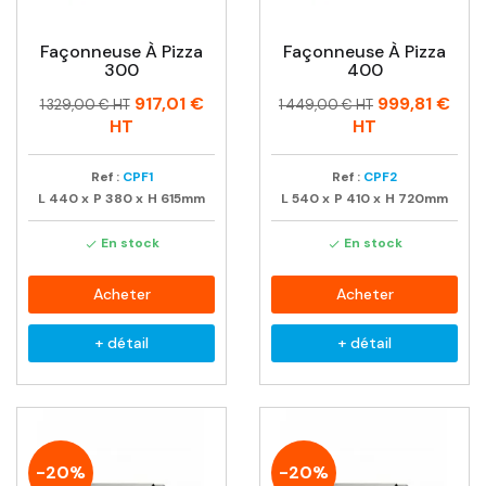
Façonneuse À Pizza
Façonneuse À Pizza
300
400
Prix
Prix
Prix
Prix
917,01 €
999,81 €
1 329,00 € HT
1 449,00 € HT
habituel
habituel
HT
HT
Ref :
CPF1
Ref :
CPF2
L
440
x
P
380
x
H
615mm
L
540
x
P
410
x
H
720mm
En stock
En stock


Acheter
Acheter
+ détail
+ détail
-20%
-20%