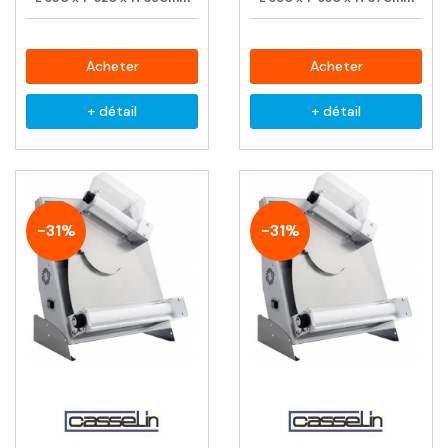
Acheter
Acheter
+ détail
+ détail
-31%
-31%