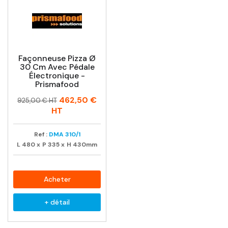
Façonneuse Pizza Ø
30 Cm Avec Pédale
Électronique -
Prismafood
Prix
Prix
462,50 €
925,00 € HT
habituel
HT
Ref :
DMA 310/1
L
480
x
P
335
x
H
430mm
Acheter
+ détail