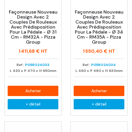
Façonneuse Nouveau
Façonneuse Nouveau
Design Avec 2
Design Avec 2
Couples De Rouleaux
Couples De Rouleaux
Avec Prédisposition
Avec Prédisposition
Pour La Pédale - Ø 31
Pour La Pédale - Ø 34
Cm - RM32A - Pizza
Cm - RM35A - Pizza
Group
Group
Prix
Prix
1 411,68 €
HT
1 550,40 €
HT
Ref :
P05RO24033
Ref :
P05RO24034
L
420
x
P
470
x
H
650mm
L
460
x
P
480
x
H
630mm
Acheter
Acheter
+ détail
+ détail