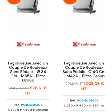
Façonneuse Avec Un
Façonneuse Avec Un
Couple De Rouleaux
Couple De Rouleaux
Sans Pédale - Ø 34
Sans Pédale -ø 40 Cm
Cm - M35A - Pizza
- M42A - Pizza Group
Group
Prix
Prix
1 033,06 €
1 291,32 € HT
Prix
Prix
928,61 €
habituel
1 160,76 € HT
HT
habituel
HT
Ref :
P05MO25005
Ref :
P05MO25004
L
590
x
P
440
x
H
390mm
L
520
x
P
440
x
H
390mm