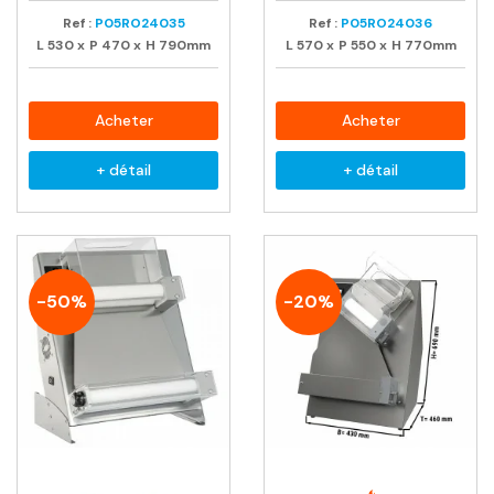
Ref :
P05RO24035
Ref :
P05RO24036
L
530
x
P
470
x
H
790mm
L
570
x
P
550
x
H
770mm
Acheter
Acheter
+ détail
+ détail
-50%
-20%