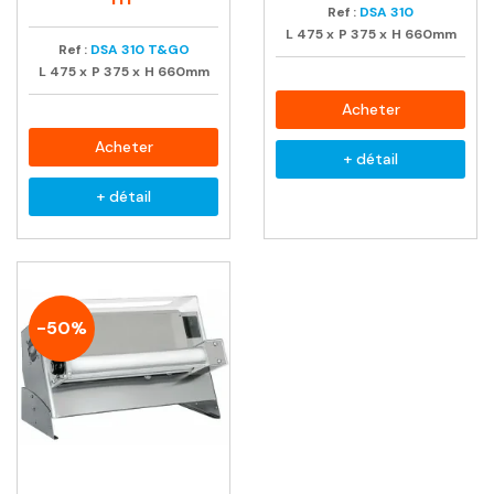
Ref :
DSA 310
L
475
x
P
375
x
H
660mm
Ref :
DSA 310 T&GO
L
475
x
P
375
x
H
660mm
Acheter
Acheter
+ détail
+ détail
-50%