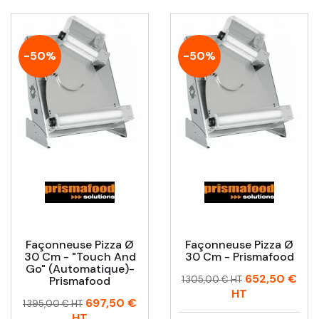
-50%
-50%
Façonneuse Pizza Ø
Façonneuse Pizza Ø
30 Cm - "Touch And
30 Cm - Prismafood
Go" (automatique)-
Prix
Prix
652,50 €
Prismafood
1 305,00 € HT
habituel
HT
Prix
Prix
697,50 €
1 395,00 € HT
habituel
HT