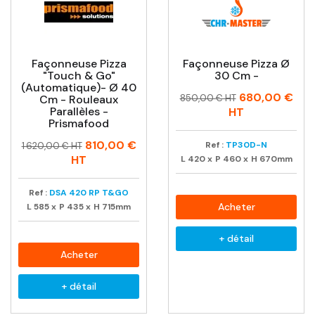
Façonneuse Pizza
Façonneuse Pizza Ø
"Touch & Go"
30 Cm -
(automatique)- Ø 40
Prix
Prix
680,00 €
Cm - Rouleaux
850,00 € HT
habituel
Parallèles -
HT
Prismafood
Prix
Prix
810,00 €
Ref :
TP30D-N
1 620,00 € HT
habituel
HT
L
420
x
P
460
x
H
670mm
Ref :
DSA 420 RP T&GO
Acheter
L
585
x
P
435
x
H
715mm
+ détail
Acheter
+ détail