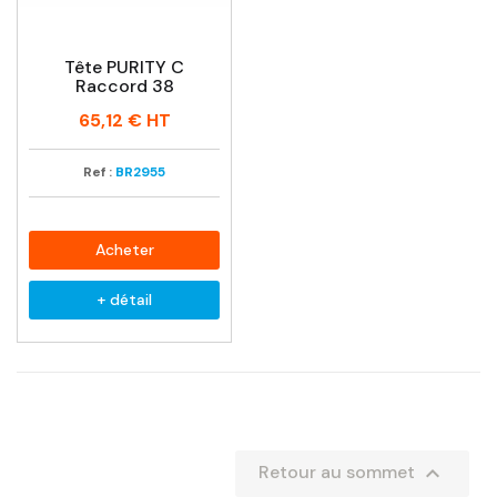
Tête PURITY C
Raccord 38
Prix
65,12 €
HT
Ref :
BR2955
Acheter
+ détail

Retour au sommet