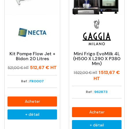
Kit Pompe Flow Jet +
Mini Frigo EvoMilk 4L
Bidon 20 Litres
(H500 X L290 X P380
Mm)
Prix
Prix
512,67 €
HT
521,00 € HT
Prix
Prix
1 513,67 €
habituel
1 522,00 € HT
habituel
HT
Ref :
FR0007
Ref :
962873
Acheter
Acheter
+ détail
+ détail