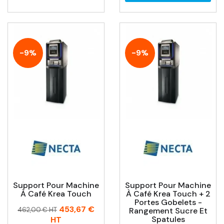
-9%
-9%
Support Pour Machine
Support Pour Machine
À Café Krea Touch
À Café Krea Touch + 2
Portes Gobelets -
Prix
Prix
453,67 €
462,00 € HT
Rangement Sucre Et
habituel
Spatules
HT