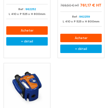
Prix
Prix
761,17 €
HT
769,50 € HT
Ref :
962252
habituel
L
410
x
P
525
x
H
800mm
Ref :
962259
L
410
x
P
525
x
H
800mm
Acheter
Acheter
+ détail
+ détail