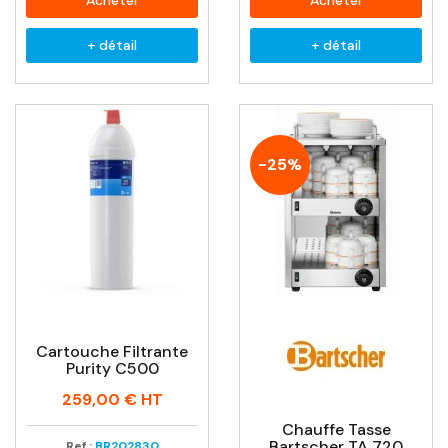
Acheter
Acheter
+ détail
+ détail
-25%
Cartouche Filtrante
Purity C500
Prix
259,00 €
HT
Chauffe Tasse
Bartscher TA 720
Ref :
BR202830