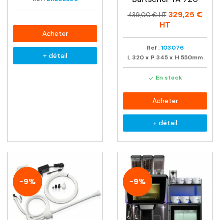
Prix
Prix
329,25 €
439,00 € HT
habituel
HT
Acheter
Ref :
103076
+ détail
L
320
x
P
345
x
H
550mm
En stock

Acheter
+ détail
-9%
-9%