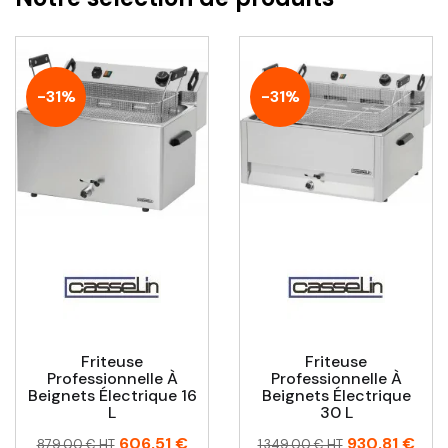
-31%
-31%
Friteuse
Friteuse
Professionnelle À
Professionnelle À
Beignets Électrique 16
Beignets Électrique
L
30 L
Prix
Prix
Prix
Prix
606,51 €
930,81 €
879,00 € HT
1 349,00 € HT