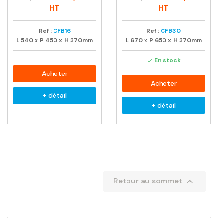
habituel
habituel
HT
HT
Ref :
CFB16
Ref :
CFB30
L
540
x
P
450
x
H
370mm
L
670
x
P
650
x
H
370mm
En stock

Acheter
Acheter
+ détail
+ détail

Retour au sommet