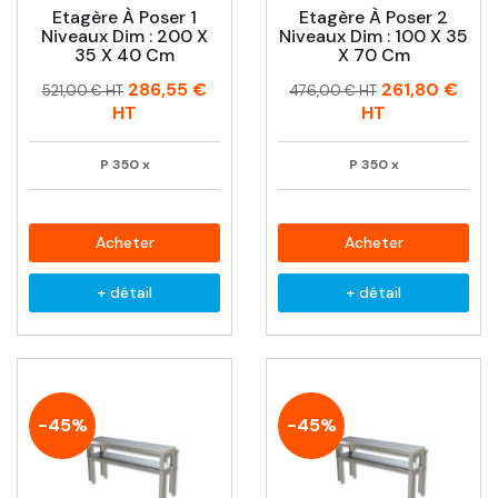
Etagère À Poser 1
Etagère À Poser 2
Niveaux Dim : 200 X
Niveaux Dim : 100 X 35
35 X 40 Cm
X 70 Cm
Prix
Prix
Prix
Prix
286,55 €
261,80 €
521,00 € HT
476,00 € HT
habituel
habituel
HT
HT
P
350
x
P
350
x
Acheter
Acheter
+ détail
+ détail
-45%
-45%