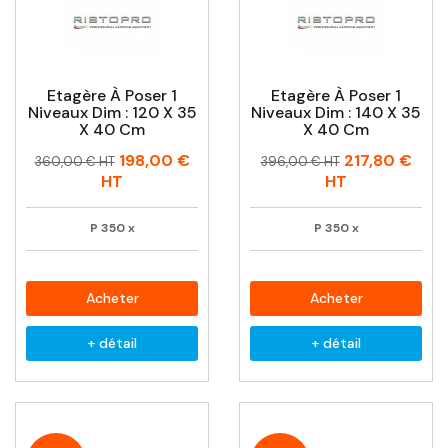
Etagère À Poser 1
Etagère À Poser 1
Niveaux Dim : 120 X 35
Niveaux Dim : 140 X 35
X 40 Cm
X 40 Cm
Prix
Prix
Prix
Prix
198,00 €
217,80 €
360,00 € HT
396,00 € HT
habituel
habituel
HT
HT
P
350
x
P
350
x
Acheter
Acheter
+ détail
+ détail