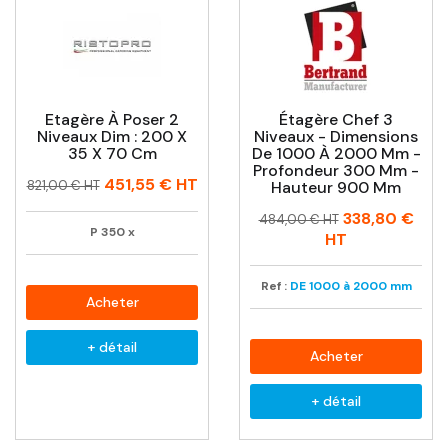
Etagère À Poser 2
Étagère Chef 3
Niveaux Dim : 200 X
Niveaux - Dimensions
35 X 70 Cm
De 1000 À 2000 Mm -
Profondeur 300 Mm -
Prix
Prix
451,55 €
HT
821,00 € HT
Hauteur 900 Mm
habituel
Prix
Prix
338,80 €
484,00 € HT
P
350
x
habituel
HT
Ref :
DE 1000 à 2000 mm
Acheter
+ détail
Acheter
+ détail