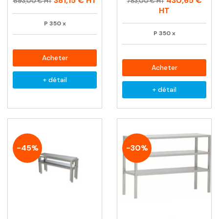
381,15 €
HT
430,65 €
693,00 € HT
783,00 € HT
habituel
habituel
HT
P
350
x
P
350
x
Acheter
Acheter
+ détail
+ détail
-45%
-30%