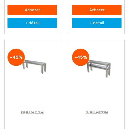
Acheter
Acheter
+ détail
+ détail
-45%
-45%