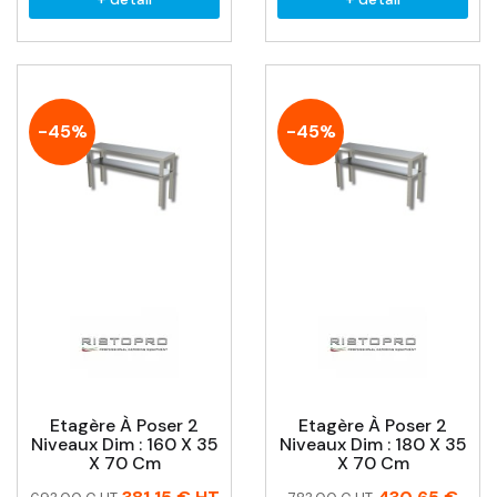
-45%
-45%
Etagère À Poser 2
Etagère À Poser 2
Niveaux Dim : 160 X 35
Niveaux Dim : 180 X 35
X 70 Cm
X 70 Cm
Prix
Prix
Prix
Prix