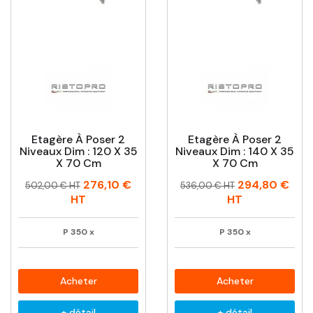
Etagère À Poser 2
Etagère À Poser 2
Niveaux Dim : 120 X 35
Niveaux Dim : 140 X 35
X 70 Cm
X 70 Cm
Prix
Prix
Prix
Prix
276,10 €
294,80 €
502,00 € HT
536,00 € HT
habituel
habituel
HT
HT
P
350
x
P
350
x
Acheter
Acheter
+ détail
+ détail