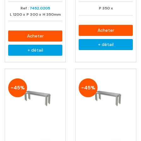
Ref :
7452.0205
P
350
x
L
1200
x
P
300
x
H
350mm
Acheter
Acheter
+ détail
+ détail
-45%
-45%