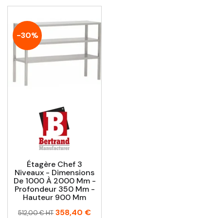
-30%
Étagère Chef 3
Niveaux - Dimensions
De 1000 À 2000 Mm -
Profondeur 350 Mm -
Hauteur 900 Mm
Prix
Prix
358,40 €
512,00 € HT