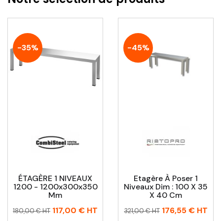
-35%
-45%
ÉTAGÈRE 1 NIVEAUX
Etagère À Poser 1
1200 - 1200x300x350
Niveaux Dim : 100 X 35
Mm
X 40 Cm
Prix
Prix
Prix
Prix
117,00 €
HT
176,55 €
HT
180,00 € HT
321,00 € HT
habituel
habituel