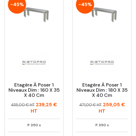
-45%
-45%
Etagère À Poser 1
Etagère À Poser 1
Niveaux Dim : 160 X 35
Niveaux Dim : 180 X 35
X 40 Cm
X 40 Cm
Prix
Prix
Prix
Prix
239,25 €
259,05 €
435,00 € HT
471,00 € HT
habituel
habituel
HT
HT
P
350
x
P
350
x