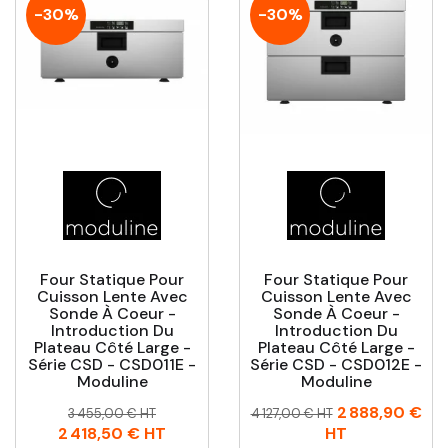
-30%
-30%
Four Statique Pour
Four Statique Pour
Cuisson Lente Avec
Cuisson Lente Avec
Sonde À Coeur -
Sonde À Coeur -
Introduction Du
Introduction Du
Plateau Côté Large -
Plateau Côté Large -
Série CSD - CSD011E -
Série CSD - CSD012E -
Moduline
Moduline
Prix
Prix
Prix
Prix
2 888,90 €
3 455,00 € HT
4 127,00 € HT
habituel
habituel
2 418,50 €
HT
HT