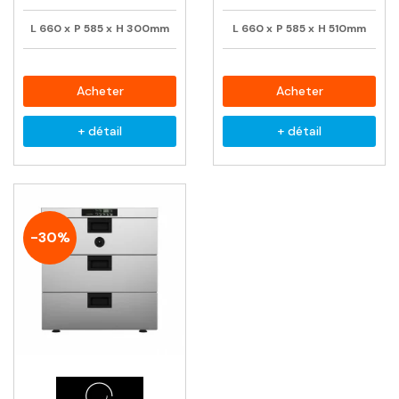
L
660
x
P
585
x
H
300mm
L
660
x
P
585
x
H
510mm
Acheter
Acheter
+ détail
+ détail
-30%