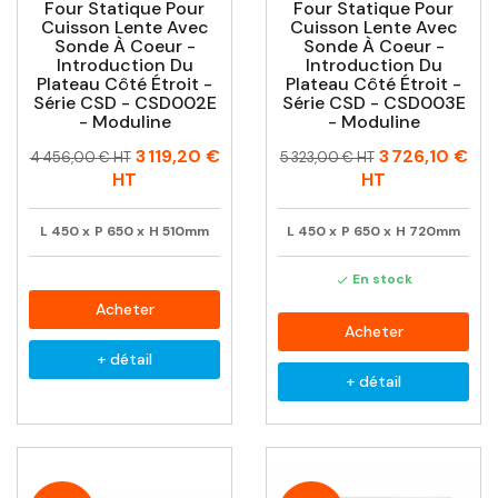
Four Statique Pour
Four Statique Pour
Cuisson Lente Avec
Cuisson Lente Avec
Sonde À Coeur -
Sonde À Coeur -
Introduction Du
Introduction Du
Plateau Côté Étroit -
Plateau Côté Étroit -
Série CSD - CSD002E
Série CSD - CSD003E
- Moduline
- Moduline
Prix
Prix
Prix
Prix
3 119,20 €
3 726,10 €
4 456,00 € HT
5 323,00 € HT
habituel
habituel
HT
HT
L
450
x
P
650
x
H
510mm
L
450
x
P
650
x
H
720mm
En stock

Acheter
Acheter
+ détail
+ détail