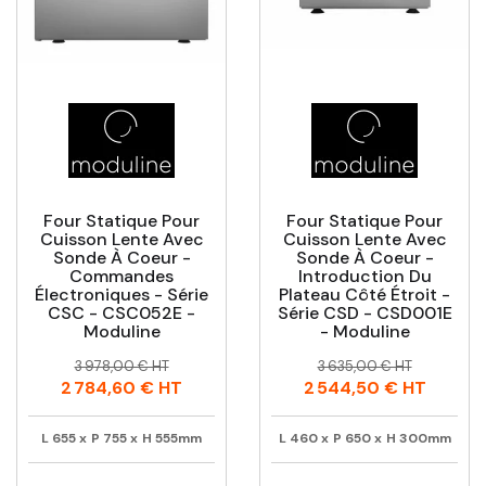
Four Statique Pour
Four Statique Pour
Cuisson Lente Avec
Cuisson Lente Avec
Sonde À Coeur -
Sonde À Coeur -
Commandes
Introduction Du
Électroniques - Série
Plateau Côté Étroit -
CSC - CSC052E -
Série CSD - CSD001E
Moduline
- Moduline
Prix
Prix
Prix
Prix
3 978,00 € HT
3 635,00 € HT
habituel
habituel
2 784,60 €
HT
2 544,50 €
HT
L
655
x
P
755
x
H
555mm
L
460
x
P
650
x
H
300mm