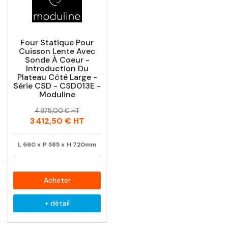
Four Statique Pour
Cuisson Lente Avec
Sonde À Coeur -
Introduction Du
Plateau Côté Large -
Série CSD - CSD013E -
Moduline
Prix
Prix
4 875,00 € HT
habituel
3 412,50 €
HT
L
660
x
P
585
x
H
720mm
Acheter
+ détail