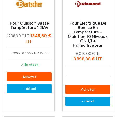
Four Cuisson Basse
Four Électrique De
Température 1,2kW
Remise En
Température -
Prix
Prix
1 348,50 €
1 798,00 € HT
Maintien 10 Niveaux
habituel
GN 1/1 +
HT
Humidificateur
Prix
Prix
L
715
x
P
505
x
H
415mm
6 092,00 € HT
habituel
3 898,88 €
HT
En stock

Acheter
+ détail
Acheter
+ détail