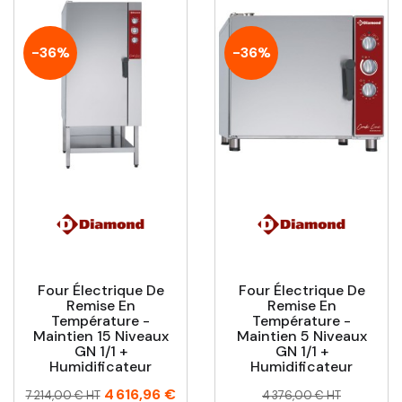
-36%
-36%
Four Électrique De
Four Électrique De
Remise En
Remise En
Température -
Température -
Maintien 15 Niveaux
Maintien 5 Niveaux
GN 1/1 +
GN 1/1 +
Humidificateur
Humidificateur
Prix
Prix
Prix
Prix
4 616,96 €
7 214,00 € HT
4 376,00 € HT