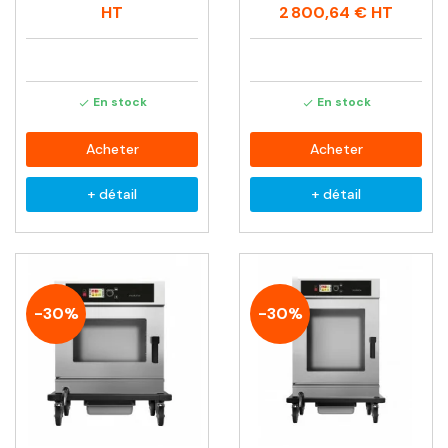
habituel
habituel
HT
2 800,64 €
HT
En stock
En stock


Acheter
Acheter
+ détail
+ détail
-30%
-30%