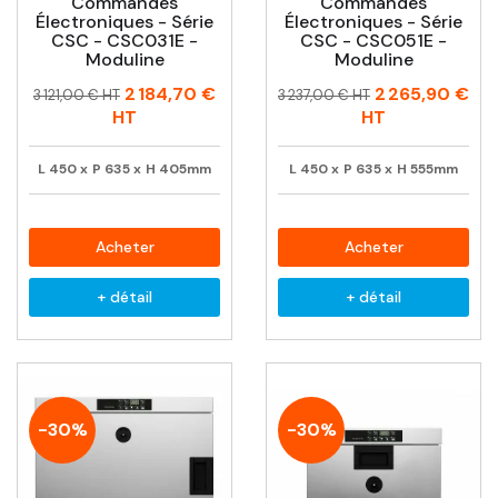
Commandes
Commandes
Électroniques - Série
Électroniques - Série
CSC - CSC031E -
CSC - CSC051E -
Moduline
Moduline
Prix
Prix
Prix
Prix
2 184,70 €
2 265,90 €
3 121,00 € HT
3 237,00 € HT
habituel
habituel
HT
HT
L
450
x
P
635
x
H
405mm
L
450
x
P
635
x
H
555mm
Acheter
Acheter
+ détail
+ détail
-30%
-30%