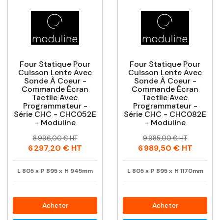
Four Statique Pour
Four Statique Pour
Cuisson Lente Avec
Cuisson Lente Avec
Sonde À Coeur -
Sonde À Coeur -
Commande Écran
Commande Écran
Tactile Avec
Tactile Avec
Programmateur -
Programmateur -
Série CHC - CHC052E
Série CHC - CHC082E
- Moduline
- Moduline
Prix
Prix
Prix
Prix
8 996,00 € HT
9 985,00 € HT
habituel
habituel
6 297,20 €
HT
6 989,50 €
HT
L
805
x
P
895
x
H
945mm
L
805
x
P
895
x
H
1170mm
Acheter
Acheter