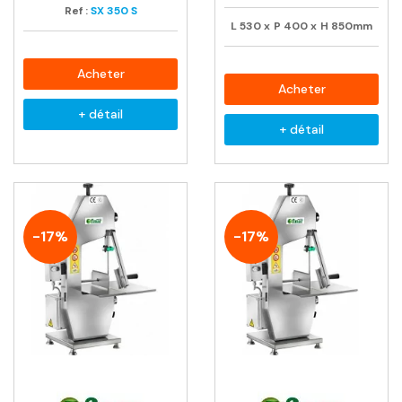
Ref :
SX 350 S
L
530
x
P
400
x
H
850mm
Acheter
Acheter
+ détail
+ détail
-17%
-17%