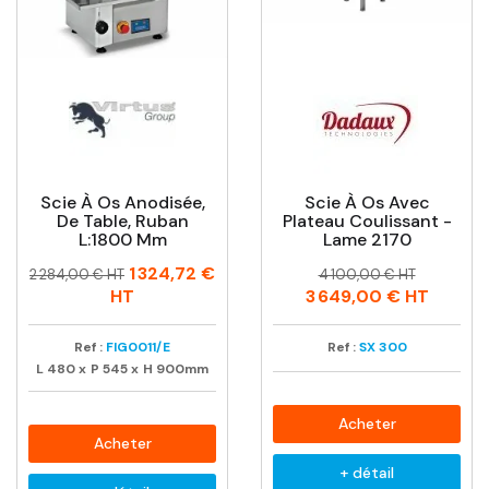
Scie À Os Anodisée,
Scie À Os Avec
De Table, Ruban
Plateau Coulissant -
L:1800 Mm
Lame 2170
Prix
Prix
Prix
Prix
1 324,72 €
2 284,00 € HT
4 100,00 € HT
habituel
habituel
HT
3 649,00 €
HT
Ref :
FIG0011/E
Ref :
SX 300
L
480
x
P
545
x
H
900mm
Acheter
Acheter
+ détail