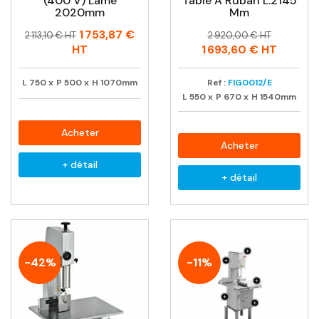
(400 V) Lame
Table À Ruban L:2145
2020mm
Mm
Prix
Prix
Prix
Prix
1 753,87 €
2 113,10 € HT
2 920,00 € HT
habituel
habituel
HT
1 693,60 €
HT
L
750
x
P
500
x
H
1070mm
Ref :
FIG0012/E
L
550
x
P
670
x
H
1540mm
Acheter
Acheter
+ détail
+ détail
-42%
-11%