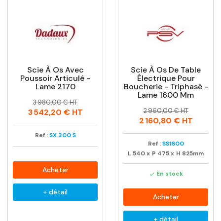
Scie À Os Avec
Scie À Os De Table
Poussoir Articulé -
Électrique Pour
Lame 2170
Boucherie - Triphasé -
Lame 1600 Mm
Prix
Prix
3 980,00 € HT
Prix
Prix
habituel
2 960,00 € HT
3 542,20 €
HT
habituel
2 160,80 €
HT
Ref :
SX 300 S
Ref :
SS1600
L
540
x
P
475
x
H
825mm
Acheter
En stock

+ détail
Acheter
+ détail