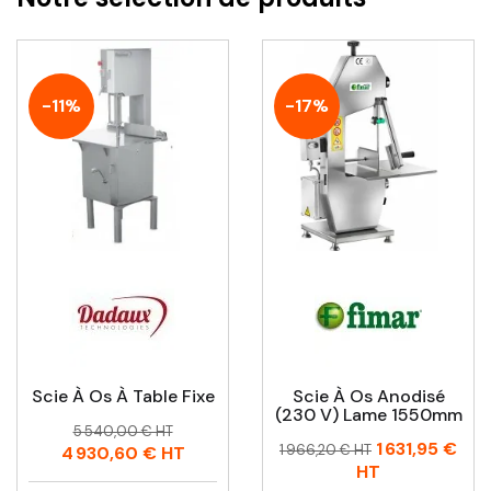
-11%
-17%
Scie À Os À Table Fixe
Scie À Os Anodisé
(230 V) Lame 1550mm
Prix
Prix
5 540,00 € HT
Prix
Prix
1 631,95 €
habituel
1 966,20 € HT
4 930,60 €
HT
habituel
HT