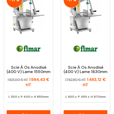
Scie À Os Anodisé
Scie À Os Anodisé
(400 V) Lame 1550mm
(400 V) Lame 1830mm
Prix
Prix
Prix
Prix
1 594,43 €
1 463,12 €
1 921,00 € HT
1 762,80 € HT
habituel
habituel
HT
HT
L
530
x
P
400
x
H
850mm
L
630
x
P
450
x
H
970mm