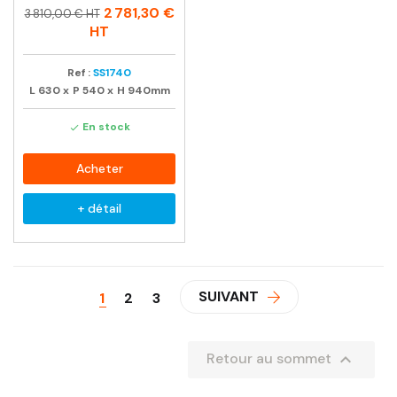
Prix
Prix
2 781,30 €
3 810,00 € HT
habituel
HT
Ref :
SS1740
L
630
x
P
540
x
H
940mm
En stock

Acheter
+ détail
SUIVANT
1
2
3

Retour au sommet