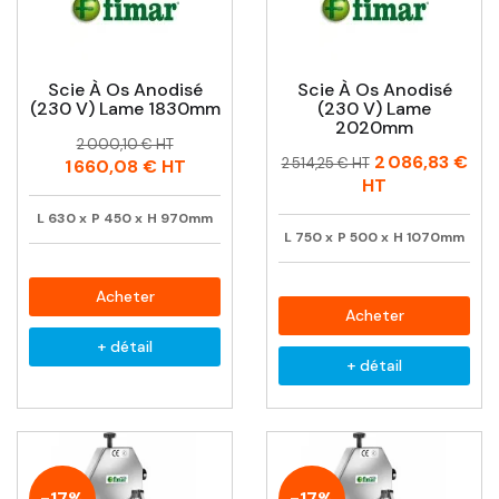
Scie À Os Anodisé
Scie À Os Anodisé
(230 V) Lame 1830mm
(230 V) Lame
2020mm
Prix
Prix
2 000,10 € HT
Prix
Prix
2 086,83 €
habituel
2 514,25 € HT
1 660,08 €
HT
habituel
HT
L
630
x
P
450
x
H
970mm
L
750
x
P
500
x
H
1070mm
Acheter
Acheter
+ détail
+ détail
-17%
-17%