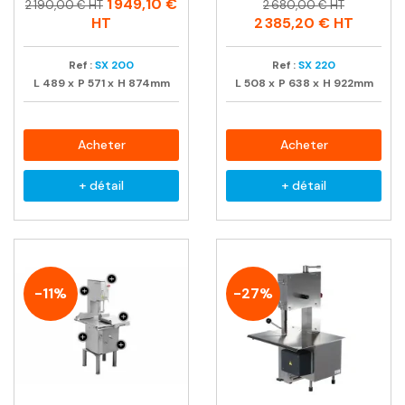
Prix
Prix
Prix
Prix
1 949,10 €
2 190,00 € HT
2 680,00 € HT
habituel
habituel
HT
2 385,20 €
HT
Ref :
SX 200
Ref :
SX 220
L
489
x
P
571
x
H
874mm
L
508
x
P
638
x
H
922mm
Acheter
Acheter
+ détail
+ détail
-11%
-27%