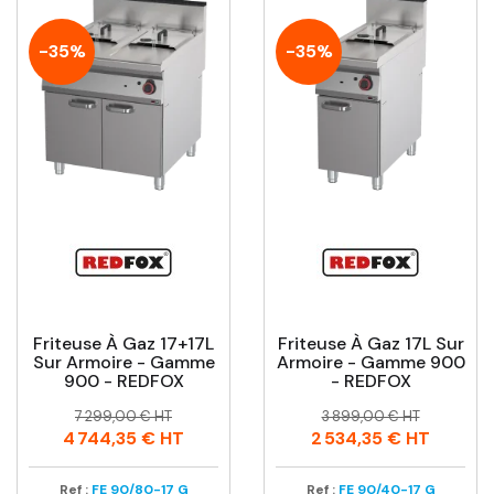
-35%
-35%
Friteuse À Gaz 17+17L
Friteuse À Gaz 17L Sur
Sur Armoire - Gamme
Armoire - Gamme 900
900 - REDFOX
- REDFOX
Prix
Prix
Prix
Prix
7 299,00 € HT
3 899,00 € HT
habituel
habituel
4 744,35 €
HT
2 534,35 €
HT
Ref :
FE 90/80-17 G
Ref :
FE 90/40-17 G