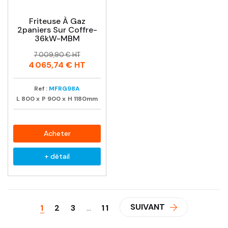
Friteuse À Gaz
2paniers Sur Coffre-
36kW-MBM
Prix
Prix
7 009,90 € HT
habituel
4 065,74 €
HT
Ref :
MFRG98A
L
800
x
P
900
x
H
1180mm
Acheter
+ détail
SUIVANT
1
2
3
…
11