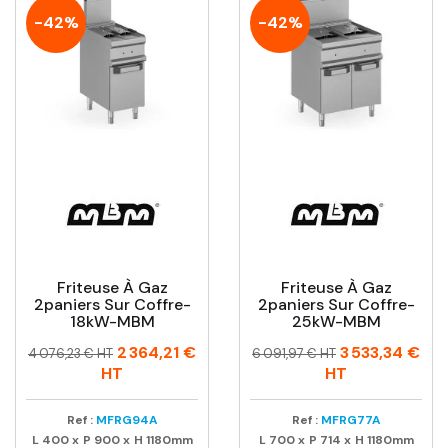
-42%
-42%
Friteuse À Gaz
Friteuse À Gaz
2paniers Sur Coffre-
2paniers Sur Coffre-
18kW-MBM
25kW-MBM
Prix
Prix
Prix
Prix
2 364,21 €
3 533,34 €
4 076,23 € HT
6 091,97 € HT
habituel
habituel
HT
HT
Ref :
MFRG94A
Ref :
MFRG77A
L
400
x
P
900
x
H
1180mm
L
700
x
P
714
x
H
1180mm