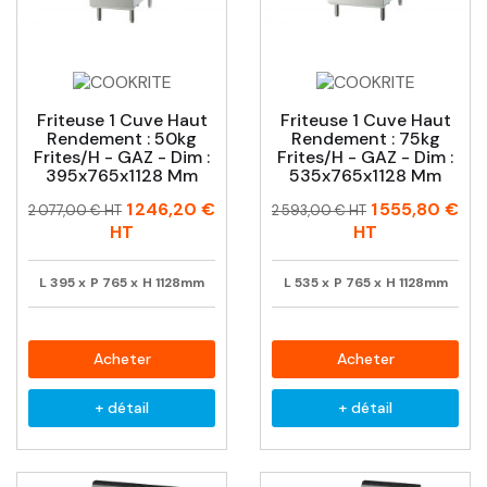
Friteuse 1 Cuve Haut
Friteuse 1 Cuve Haut
Rendement : 50kg
Rendement : 75kg
Frites/h - GAZ - Dim :
Frites/h - GAZ - Dim :
395x765x1128 Mm
535x765x1128 Mm
Prix
Prix
Prix
Prix
1 246,20 €
1 555,80 €
2 077,00 € HT
2 593,00 € HT
habituel
habituel
HT
HT
L
395
x
P
765
x
H
1128mm
L
535
x
P
765
x
H
1128mm
Acheter
Acheter
+ détail
+ détail