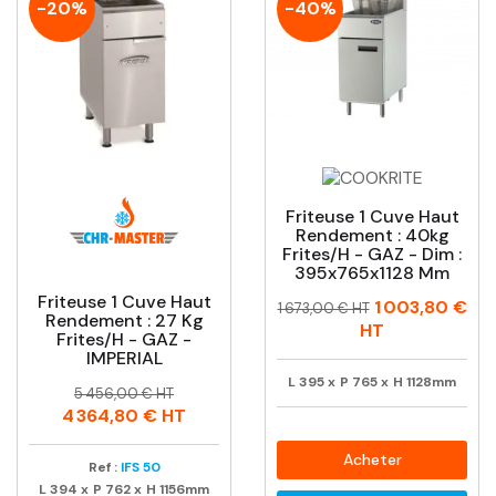
-20%
-40%
Friteuse 1 Cuve Haut
Rendement : 40kg
Frites/h - GAZ - Dim :
395x765x1128 Mm
Friteuse 1 Cuve Haut
Prix
Prix
1 003,80 €
1 673,00 € HT
Rendement : 27 Kg
habituel
HT
Frites/h - GAZ -
IMPERIAL
L
395
x
P
765
x
H
1128mm
Prix
Prix
5 456,00 € HT
habituel
4 364,80 €
HT
Acheter
Ref :
IFS 50
L
394
x
P
762
x
H
1156mm