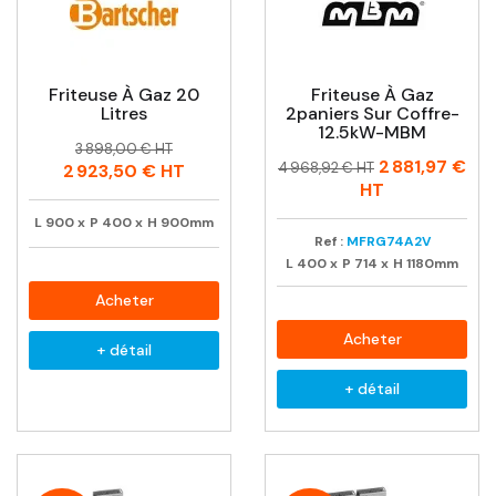
Friteuse À Gaz 20
Friteuse À Gaz
Litres
2paniers Sur Coffre-
12.5kW-MBM
Prix
Prix
3 898,00 € HT
Prix
Prix
2 881,97 €
habituel
4 968,92 € HT
2 923,50 €
HT
habituel
HT
L
900
x
P
400
x
H
900mm
Ref :
MFRG74A2V
L
400
x
P
714
x
H
1180mm
Acheter
Acheter
+ détail
+ détail