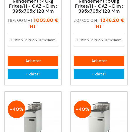
Rendement : 40kg
Rendement : 50kg
Frites/h - GAZ - Dim :
Frites/h - GAZ - Dim :
395x765x1128 Mm
395x765x1128 Mm
Prix
Prix
Prix
Prix
1 003,80 €
1 246,20 €
1 673,00 € HT
2 077,00 € HT
habituel
habituel
HT
HT
L
395
x
P
765
x
H
1128mm
L
395
x
P
765
x
H
1128mm
Acheter
Acheter
+ détail
+ détail
-40%
-40%