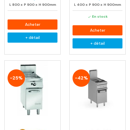
L
800
x
P
900
x
H
900mm
L
400
x
P
900
x
H
900mm
En stock

Acheter
Acheter
+ détail
+ détail
-25%
-42%