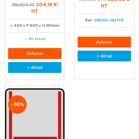
Prix
Prix
204,16 €
habituel
319,00 € HT
HT
habituel
HT
Ref :
3BS/SC-124T/N
L
400
x
P
600
x
H
180mm
En stock

Acheter
Acheter
+ détail
+ détail
-36%