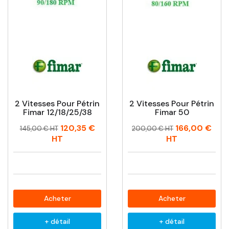
2 Vitesses Pour Pétrin
2 Vitesses Pour Pétrin
Fimar 12/18/25/38
Fimar 50
Prix
Prix
Prix
Prix
120,35 €
166,00 €
145,00 € HT
200,00 € HT
habituel
habituel
HT
HT
Acheter
Acheter
+ détail
+ détail