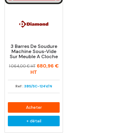
3 Barres De Soudure
Machine Sous-Vide
Sur Meuble A Cloche
Prix
Prix
680,96 €
1 064,00 € HT
habituel
HT
Ref :
3BS/SC-124V/N
Acheter
+ détail