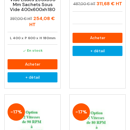
Prix
Prix
311,68 €
HT
Mm Sachets Sous
487,00 € HT
habituel
Vide 400x600xh180
Prix
Prix
254,08 €
397,00 € HT
habituel
HT
Acheter
L
400
x
P
600
x
H
180mm
En stock
+ détail

Acheter
+ détail
-17%
-17%