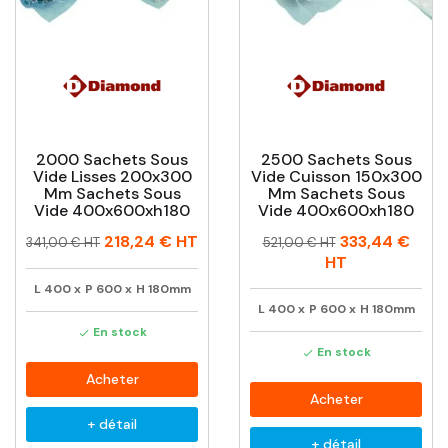
2000 Sachets Sous
2500 Sachets Sous
Vide Lisses 200x300
Vide Cuisson 150x300
Mm Sachets Sous
Mm Sachets Sous
Vide 400x600xh180
Vide 400x600xh180
Prix
Prix
Prix
Prix
218,24 €
HT
333,44 €
341,00 € HT
521,00 € HT
habituel
habituel
HT
L
400
x
P
600
x
H
180mm
L
400
x
P
600
x
H
180mm
En stock

En stock

Acheter
Acheter
+ détail
+ détail