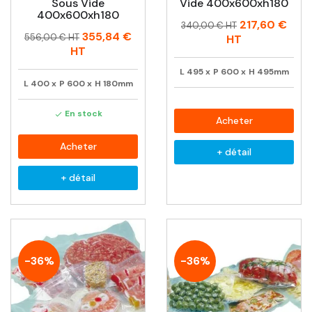
Sous Vide
Vide 400x600xh180
400x600xh180
Prix
Prix
217,60 €
340,00 € HT
Prix
Prix
355,84 €
habituel
556,00 € HT
HT
habituel
HT
L
495
x
P
600
x
H
495mm
L
400
x
P
600
x
H
180mm
En stock

Acheter
Acheter
+ détail
+ détail
-36%
-36%