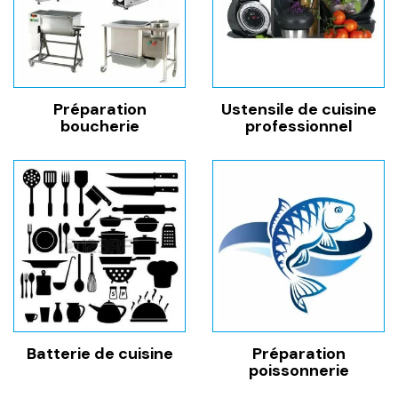
Préparation de la pate
Viandes
Les indispensables de la cuisine
Ustensiles
Poissonnerie
Préparation
Ustensile de cuisine
boucherie
professionnel
Batterie de cuisine
Préparation
poissonnerie