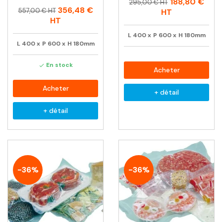
Prix
Prix
188,80 €
295,00 € HT
Prix
Prix
356,48 €
habituel
557,00 € HT
HT
habituel
HT
L
400
x
P
600
x
H
180mm
L
400
x
P
600
x
H
180mm
En stock

Acheter
Acheter
+ détail
+ détail
-36%
-36%