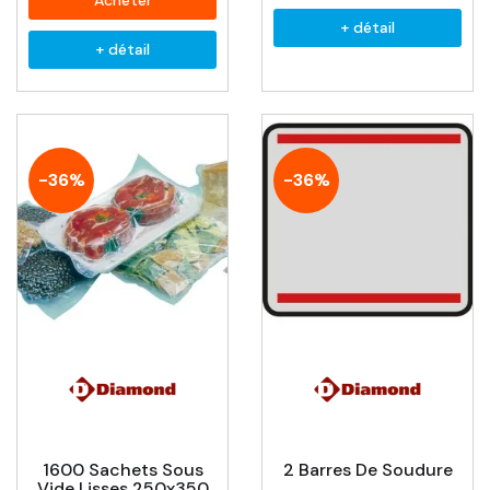
Acheter
+ détail
+ détail
-36%
-36%
1600 Sachets Sous
2 Barres De Soudure
Vide Lisses 250x350