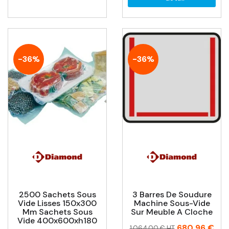
-36%
-36%
2500 Sachets Sous
3 Barres De Soudure
Vide Lisses 150x300
Machine Sous-Vide
Mm Sachets Sous
Sur Meuble A Cloche
Vide 400x600xh180
Prix
Prix
680,96 €
1 064,00 € HT