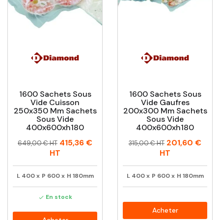
1600 Sachets Sous
1600 Sachets Sous
Vide Cuisson
Vide Gaufres
250x350 Mm Sachets
200x300 Mm Sachets
Sous Vide
Sous Vide
400x600xh180
400x600xh180
Prix
Prix
Prix
Prix
415,36 €
201,60 €
649,00 € HT
315,00 € HT
habituel
habituel
HT
HT
L
400
x
P
600
x
H
180mm
L
400
x
P
600
x
H
180mm
En stock

Acheter