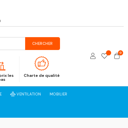
h
CHERCHER
0
rix les
Charte de qualité
bas
E
VENTILATION
MOBILIER