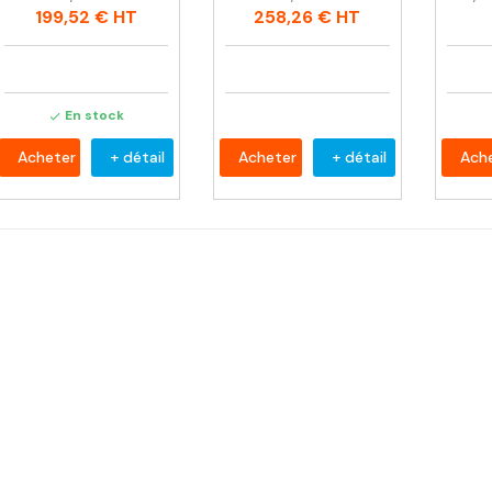
habituel
habituel
habit
199,52 €
HT
258,26 €
HT
En stock

Acheter
+ détail
Acheter
+ détail
Ach