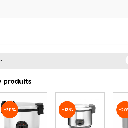
ts
e produits
-25%
-13%
-25