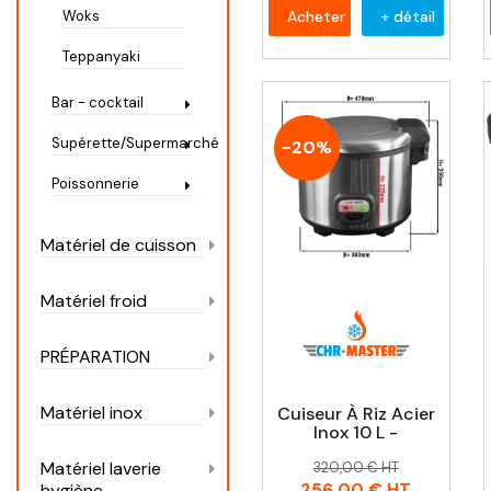
Acheter
+ détail
Woks
Teppanyaki
Bar - cocktail
Supérette/Supermarché
-20%
Poissonnerie
Matériel de cuisson
Matériel froid
PRÉPARATION
Matériel inox
Cuiseur À Riz Acier
Inox 10 L -
Prix
Prix
Matériel laverie
320,00 € HT
habituel
256,00 €
HT
hygiène