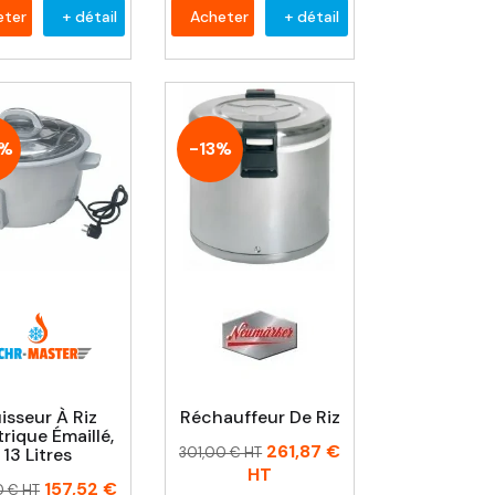
eter
+ détail
Acheter
+ détail
0%
-13%
isseur À Riz
Réchauffeur De Riz
trique Émaillé,
Prix
Prix
261,87 €
13 Litres
301,00 € HT
habituel
HT
157,52 €
0 € HT