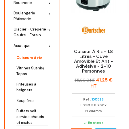
Boucherie
Boulangerie -
Pâtisserie
Glacier - Crêperie -
Gaufre - Forain
Asiatique
Cuiseur À Riz - 1.8
Litres - Cuve
Cuiseurs à riz
Amovible Et Anti-
Adhésive - 2-10
Vitrines Sushis/
Personnes
Tapas
Prix
Prix
41,25 €
55,00 € HT
Friteuses à
habituel
HT
beignets
Ref :
150528
Soupières
L
290
x
P
262
x
H
293mm
Buffets self-
service chauds
et mixtes
En stock
