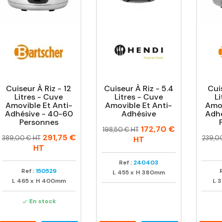
Cuiseur À Riz - 12
Cuiseur À Riz - 5.4
Cui
Litres - Cuve
Litres - Cuve
Li
Amovible Et Anti-
Amovible Et Anti-
Amov
Adhésive - 40-60
Adhésive
Adhé
Personnes
Prix
Prix
172,70 €
198,50 € HT
Prix
Prix
Prix
Prix
291,75 €
habituel
389,00 € HT
239,0
HT
habituel
habit
HT
Ref :
240403
Ref :
150529
L
455
x
H
380mm
L
465
x
H
400mm
L
3
En stock
