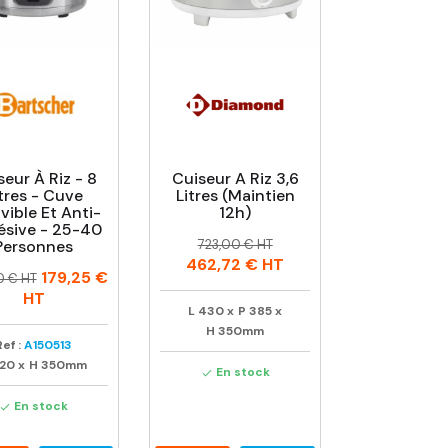
seur À Riz - 8
Cuiseur A Riz 3,6
tres - Cuve
Litres (maintien
ible Et Anti-
12h)
sive - 25-40
Prix
Prix
Personnes
723,00 € HT
habituel
462,72 €
HT
179,25 €
0 € HT
uel
HT
L
430
x
P
385
x
H
350mm
Ref :
A150513
20
x
H
350mm
En stock

En stock
