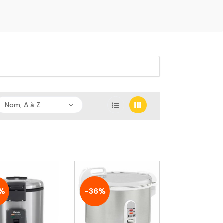
Nom, A à Z
%
-36%