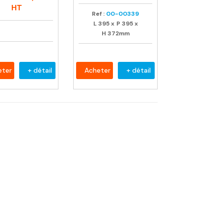
uel
HT
Ref :
00-00339
L
395
x
P
395
x
H
372mm
eter
+ détail
Acheter
+ détail