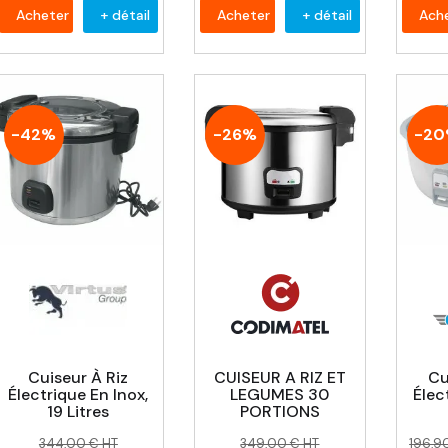
Acheter
+ détail
Acheter
+ détail
Ach
-42%
-26%
-2
Cuiseur À Riz
CUISEUR A RIZ ET
Cu
Électrique En Inox,
LEGUMES 30
Élec
19 Litres
PORTIONS
Prix
Prix
Prix
Prix
Prix
Prix
344,00 € HT
349,00 € HT
196,9