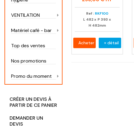
Ref :
RKF100
VENTILATION
L
482
x
P
393
x
H
482mm
Matériel café - bar
Acheter
+ détail
Top des ventes
Nos promotions
Promo du moment
CRÉER UN DEVIS À
PARTIR DE CE PANIER
DEMANDER UN
DEVIS