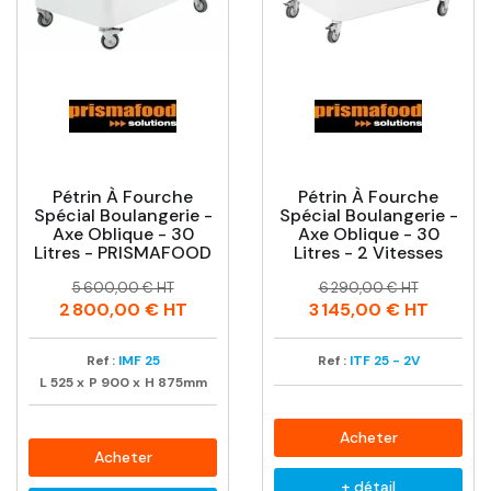
Pétrin À Fourche
Pétrin À Fourche
Spécial Boulangerie -
Spécial Boulangerie -
Axe Oblique - 30
Axe Oblique - 30
Litres - PRISMAFOOD
Litres - 2 Vitesses
Prix
Prix
Prix
Prix
5 600,00 € HT
6 290,00 € HT
habituel
habituel
2 800,00 €
HT
3 145,00 €
HT
Ref :
IMF 25
Ref :
ITF 25 - 2V
L
525
x
P
900
x
H
875mm
Acheter
Acheter
+ détail