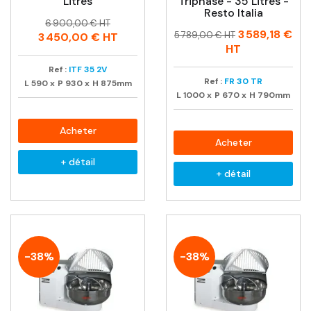
Litres
Triphasé - 35 Litres -
Resto Italia
Prix
Prix
6 900,00 € HT
Prix
Prix
3 589,18 €
habituel
5 789,00 € HT
3 450,00 €
HT
habituel
HT
Ref :
ITF 35 2V
Ref :
FR 30 TR
L
590
x
P
930
x
H
875mm
L
1000
x
P
670
x
H
790mm
Acheter
Acheter
+ détail
+ détail
-38%
-38%