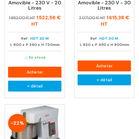
Amovible - 230 V - 20
Amovible - 230 V - 30
Litres
Litres
Prix
Prix
Prix
Prix
1 522,56 €
1 615,38 €
1 952,00 € HT
2 071,00 € HT
habituel
habituel
HT
HT
Ref :
HDT 20 M
Ref :
HDT 30 M
L
800
x
P
390
x
H
730mm
L
830
x
P
450
x
H
800mm
En stock

Acheter
Acheter
+ détail
+ détail
-22%