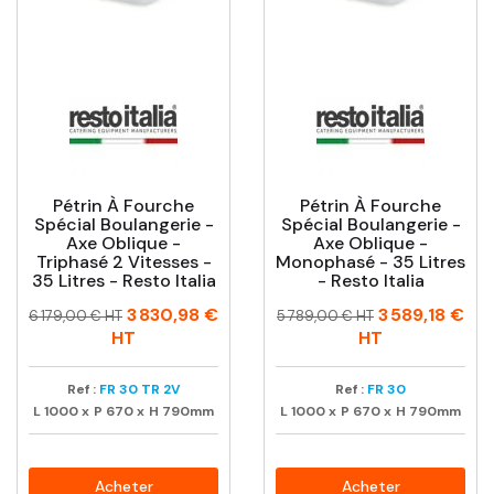
Pétrin À Fourche
Pétrin À Fourche
Spécial Boulangerie -
Spécial Boulangerie -
Axe Oblique -
Axe Oblique -
Triphasé 2 Vitesses -
Monophasé - 35 Litres
35 Litres - Resto Italia
- Resto Italia
Prix
Prix
Prix
Prix
3 830,98 €
3 589,18 €
6 179,00 € HT
5 789,00 € HT
habituel
habituel
HT
HT
Ref :
FR 30 TR 2V
Ref :
FR 30
L
1000
x
P
670
x
H
790mm
L
1000
x
P
670
x
H
790mm
Acheter
Acheter