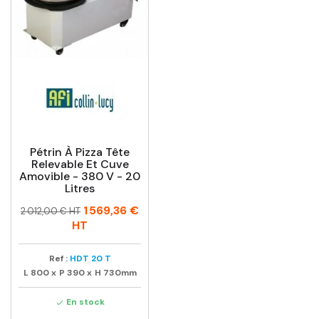
Pétrin À Pizza Tête
Relevable Et Cuve
Amovible - 380 V - 20
Litres
Prix
Prix
1 569,36 €
2 012,00 € HT
habituel
HT
Ref :
HDT 20 T
L
800
x
P
390
x
H
730mm
En stock
