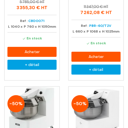
Prix
Prix
5 785,00 € HT
Prix
Prix
habituel
11 347,00 € HT
3 355,30 €
HT
habituel
7 262,08 €
HT
Ref :
CBD0071
Ref :
PBR-60/T2V
L
1040
x
P
760
x
H
1050mm
L
660
x
P
1068
x
H
1025mm
En stock

En stock

Acheter
Acheter
+ détail
+ détail
-50%
-50%