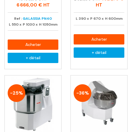
habituel
habituel
6 666,00 €
HT
HT
Ref :
GALASSIA PN40
L
390
x
P
670
x
H
600mm
L
550
x
P
1030
x
H
1050mm
Acheter
Acheter
+ détail
+ détail
-25%
-36%