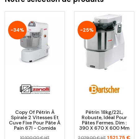
-34%
-25%
Copy Of Pétrin À
Pétrin 18kg/22L,
Spirale 2 Vitesses Et
Robuste, Idéal Pour
Cuve Fixe Pour Pâte À
Pâtes Fermes. Dim :
Pain 67l - Comida
390 X 670 X 600 Mm
Prix
Prix
Prix
Prix
1 521,75 €
10 100,00 € HT
2 029,00 € HT