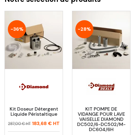
-36%
-28%
Kit Doseur Détergent
KIT POMPE DE
Liquide Péristaltique
VIDANGE POUR LAVE
VAISELLE DIAMOND
Prix
Prix
183,68 €
HT
287,00 € HT
DC502/6-DC502/M-
habituel
DC604/6H