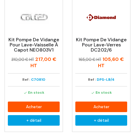
Kit Pompe De Vidange
Kit Pompe De Vidange
Pour Lave-Vaisselle À
Pour Lave-Verres
Capot NEO803V1
DC202/6
Prix
Prix
Prix
Prix
217,00 €
105,60 €
310,00 € HT
165,00 € HT
habituel
habituel
HT
HT
Ref :
C70810
Ref :
DPS-LB/4
En stock
En stock


Acheter
Acheter
+ détail
+ détail