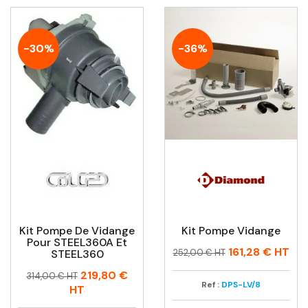
-30%
-36%
Kit Pompe De Vidange
Kit Pompe Vidange
Pour STEEL360A Et
Prix
Prix
161,28 €
HT
STEEL360
252,00 € HT
habituel
Prix
Prix
219,80 €
314,00 € HT
Ref :
DPS-LV/8
habituel
HT