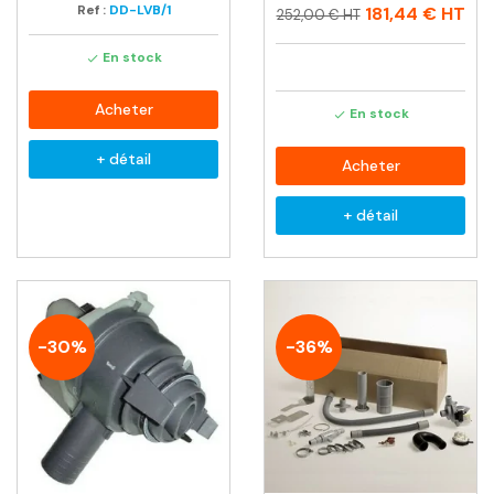
Ref :
DD-LVB/1
Prix
Prix
181,44 €
HT
252,00 € HT
habituel
En stock

Acheter
En stock

+ détail
Acheter
+ détail
-30%
-36%