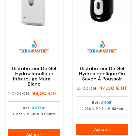
Distributeur De Gel
Distributeur De Gel
Hydroalcoolique
Hydroalcoolique Ou
Infrarouge Mural -
Savon À Poussoir
Blanc
Prix
Prix
44,00 €
HT
55,00 € HT
Prix
Prix
96,00 €
HT
habituel
120,00 € HT
habituel
Ref :
04051
Ref :
DISTCH
L
250
x
P
115
x
H
113mm
L
275
x
P
102
x
H
93mm
Acheter
Acheter