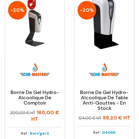
-20%
-20%
Borne De Gel Hydro-
Borne De Gel Hydro-
Alcoolique De
Alcoolique De Table
Comptoir
Anti-Gouttes - En
Stock
Prix
Prix
160,00 €
200,00 € HT
Prix
Prix
99,20 €
HT
habituel
124,00 € HT
HT
habituel
Ref :
04068
Ref :
Born'gel 3