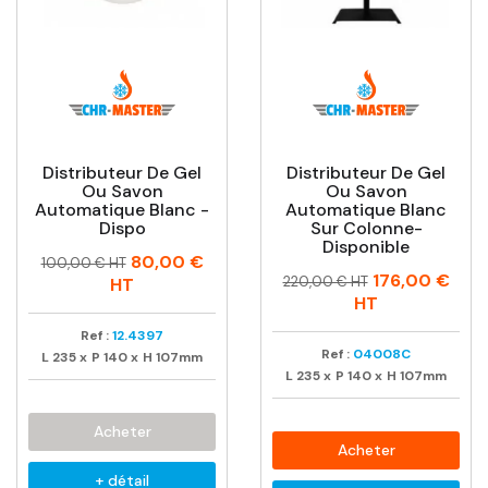
Distributeur De Gel
Distributeur De Gel
Ou Savon
Ou Savon
Automatique Blanc -
Automatique Blanc
Dispo
Sur Colonne-
Disponible
Prix
Prix
80,00 €
100,00 € HT
Prix
Prix
176,00 €
habituel
220,00 € HT
HT
habituel
HT
Ref :
12.4397
Ref :
04008C
L
235
x
P
140
x
H
107mm
L
235
x
P
140
x
H
107mm
Acheter
Acheter
+ détail