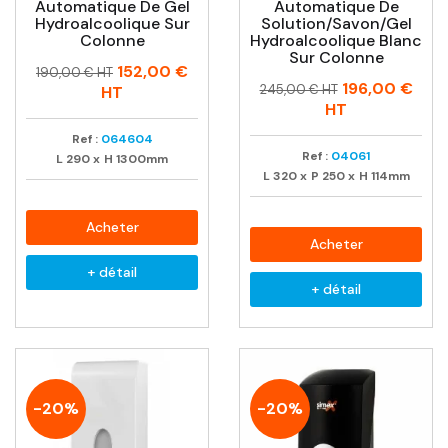
Automatique De Gel
Automatique De
Hydroalcoolique Sur
Solution/savon/gel
Colonne
Hydroalcoolique Blanc
Sur Colonne
Prix
Prix
152,00 €
190,00 € HT
Prix
Prix
196,00 €
habituel
245,00 € HT
HT
habituel
HT
Ref :
064604
Ref :
04061
L
290
x
H
1300mm
L
320
x
P
250
x
H
114mm
Acheter
Acheter
+ détail
+ détail
-20%
-20%