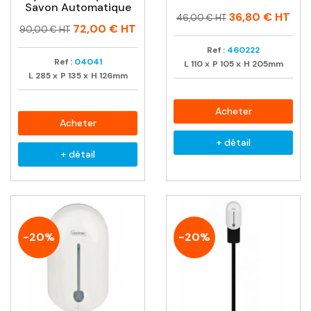
Savon Automatique
Prix
Prix
36,80 €
HT
46,00 € HT
Prix
Prix
72,00 €
HT
habituel
90,00 € HT
habituel
Ref :
460222
Ref :
04041
L
110
x
P
105
x
H
205mm
L
285
x
P
135
x
H
126mm
Acheter
Acheter
+ détail
+ détail
-20%
-20%