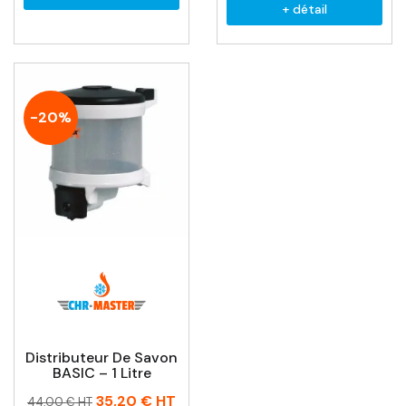
+ détail
-20%
Distributeur De Savon
BASIC – 1 Litre
Prix
Prix
35,20 €
HT
44,00 € HT