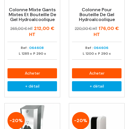
Colonne Mixte Gants
Colonne Pour
Mixtes Et Bouteille De
Bouteille De Gel
Gel Hydroalcoolique
Hydroalcoolique
Prix
Prix
Prix
Prix
212,00 €
176,00 €
265,00 € HT
220,00 € HT
habituel
habituel
HT
HT
Ref :
064608
Ref :
064606
L
1285
x
P
290
x
L
1200
x
P
290
x
Acheter
Acheter
+ détail
+ détail
-20%
-20%