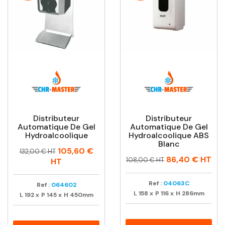
Distributeur
Distributeur
Automatique De Gel
Automatique De Gel
Hydroalcoolique
Hydroalcoolique ABS
Blanc
Prix
Prix
105,60 €
132,00 € HT
Prix
Prix
86,40 €
HT
habituel
108,00 € HT
HT
habituel
Ref :
04063C
Ref :
064602
L
158
x
P
116
x
H
286mm
L
192
x
P
145
x
H
450mm