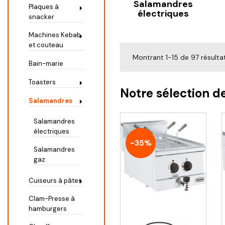
Salamandres
Plaques à
électriques
snacker
Machines Kebab
et couteau
Montrant 1-15 de 97 résulta
Bain-marie
Toasters
Notre sélection d
Salamandres
Salamandres
électriques
-35%
Salamandres
gaz
Cuiseurs à pâtes
Clam-Presse à
hamburgers