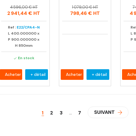
Prix
Prix
Prix
Prix
P
P
4 596,00 € HT
1 079,00 € HT
7
habituel
habituel
h
2 941,44 €
HT
798,46 €
HT
4 
Ref :
E22/CPA4-N
Ref
L
400.000000
x
L
P
900.000000
x
P
H
850mm
En stock

Acheter
+ détail
Acheter
+ détail
Ach
SUIVANT
1
2
3
…
7