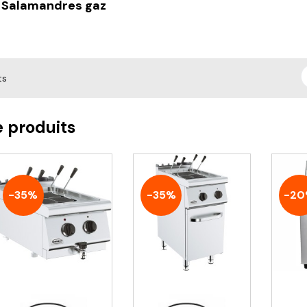
Salamandres gaz
ts
e produits
-35%
-35%
-2