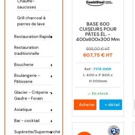
Chauffe-
saucisses
Grill charcoal à
BASE 600
pierres de lave
CUISEURS POUR
PÂTES ÉL. -
Restauration Rapide
400x600x300 Mm
Restauration
Prix
Prix
935,00 € HT
traditionnelle
habituel
607,75 €
HT
Boucherie
Ref :
7178.0105
L
400
x
P
600
x
Boulangerie -
H
300mm
Pâtisserie
Glacier - Crêperie -
En stock

Gaufre - Forain
Acheter
+ détail
Asiatique
Bar - cocktail
Supérette/Supermarché