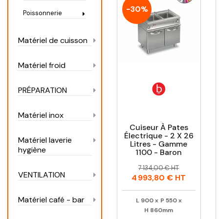
-30%
Poissonnerie
Matériel de cuisson
Matériel froid
PRÉPARATION
Matériel inox
Cuiseur À Pates
Électrique - 2 X 26
Matériel laverie
Litres - Gamme
hygiène
1100 - Baron
Prix
Prix
7 134,00 € HT
VENTILATION
habituel
4 993,80 €
HT
Matériel café - bar
L
900
x
P
550
x
H
860mm