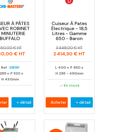
SEUR À PÂTES
Cuiseur À Pates
AVEC ROBINET
Électrique - 18,5
 MINUTERIE
Litres - Gamme
BUFFALO
650 - Baron
rix
rix
Prix
Prix
550,00 € HT
3 449,00 € HT
abituel
habituel
40,00 €
HT
2 414,30 €
HT
Ref :
DB191
L
400
x
P
650
x
285
x
P
520
x
H
295 - 490mm
H
430mm
En stock

eter
+ détail
Acheter
+ détail