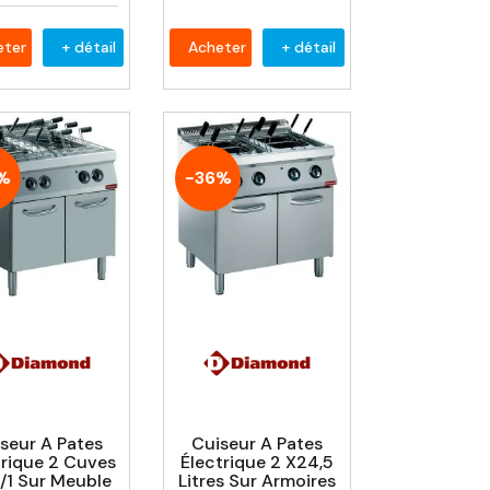
eter
+ détail
Acheter
+ détail
%
-36%
seur A Pates
Cuiseur A Pates
trique 2 Cuves
Électrique 2 X24,5
/1 Sur Meuble
Litres Sur Armoires