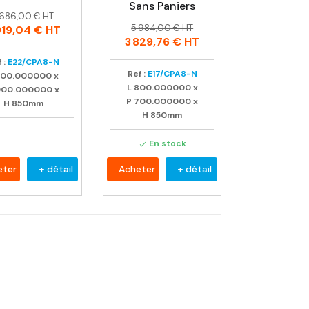
Sans Paniers
rix
rix
 686,00 € HT
Prix
Prix
abituel
5 984,00 € HT
919,04 €
HT
habituel
3 829,76 €
HT
 :
E22/CPA8-N
Ref :
E17/CPA8-N
800.000000
x
L
800.000000
x
900.000000
x
P
700.000000
x
H
850mm
H
850mm
En stock

eter
+ détail
Acheter
+ détail