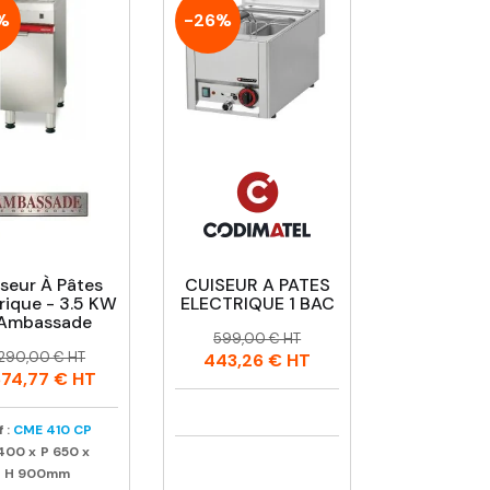
%
-26%
seur À Pâtes
CUISEUR A PATES
rique - 3.5 KW
ELECTRIQUE 1 BAC
 Ambassade
Prix
Prix
599,00 € HT
rix
rix
habituel
 290,00 € HT
443,26 €
HT
abituel
674,77 €
HT
 :
CME 410 CP
400
x
P
650
x
H
900mm