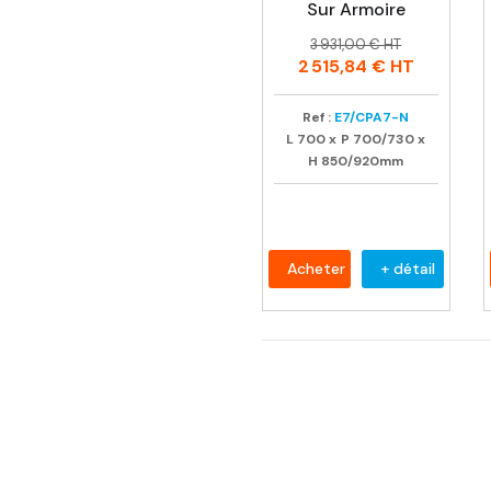
Sur Armoire
Prix
Prix
3 931,00 € HT
habituel
2 515,84 €
HT
Ref :
E7/CPA7-N
L
700
x
P
700/730
x
H
850/920mm
Acheter
+ détail