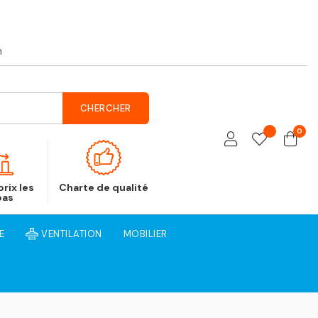
h
CHERCHER
0
rix les
Charte de qualité
bas
E
VENTILATION
MOBILIER