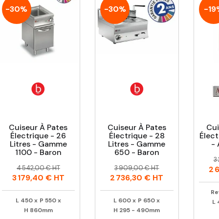
-30%
-30%
-19
Cuiseur À Pates
Cuiseur À Pates
Cui
Électrique - 26
Électrique - 28
Élect
Litres - Gamme
Litres - Gamme
-
1100 - Baron
650 - Baron
P
P
3
Prix
Prix
Prix
Prix
h
4 542,00 € HT
3 909,00 € HT
2 
habituel
habituel
3 179,40 €
HT
2 736,30 €
HT
Ref
L
450
x
P
550
x
L
600
x
P
650
x
L
H
860mm
H
295 - 490mm