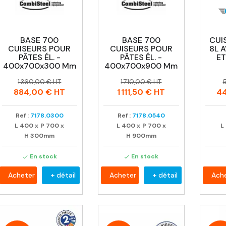
BASE 700
BASE 700
CUI
CUISEURS POUR
CUISEURS POUR
8L 
PÂTES ÉL. -
PÂTES ÉL. -
ET
400x700x300 Mm
400x700x900 Mm
Prix
Prix
Prix
Prix
P
P
1 360,00 € HT
1 710,00 € HT
habituel
habituel
h
884,00 €
HT
1 111,50 €
HT
4
Ref :
7178.0300
Ref :
7178.0540
L
400
x
P
700
x
L
400
x
P
700
x
L
H
300mm
H
900mm
En stock
En stock


Acheter
+ détail
Acheter
+ détail
Ach