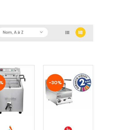
Nom, A à Z
0%
-30%