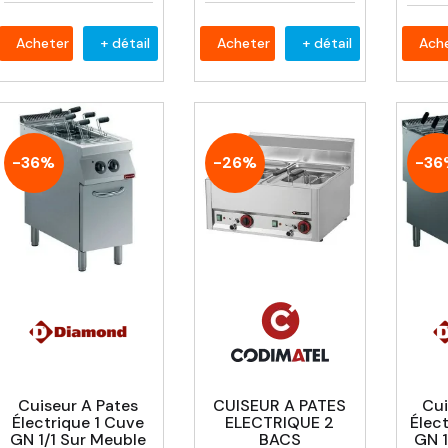
Acheter
+ détail
Acheter
+ détail
Ach
-36%
-26%
-36
Cuiseur A Pates
CUISEUR A PATES
Cui
Électrique 1 Cuve
ELECTRIQUE 2
Élec
GN 1/1 Sur Meuble
BACS
GN 1