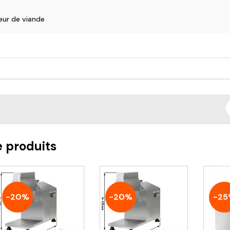
eur de viande
s
e produits
-20%
-20%
-25