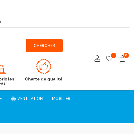
h
CHERCHER
0
rix les
Charte de qualité
bas
E
VENTILATION
MOBILIER