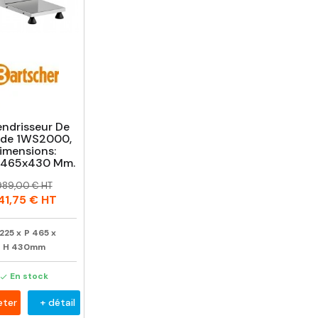
endrisseur De
nde 1WS2000,
imensions:
465x430 Mm.
rix
rix
989,00 € HT
abituel
41,75 €
HT
225
x
P
465
x
H
430mm
En stock

eter
+ détail