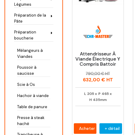
Légumes
Préparation de la
Pâte
Préparation
boucherie
Mélangeurs à
Attendrisseur À
Viandes
Viande Électrique Y
Compris Battoir
Poussoir à
Prix
Prix
saucisse
790,00 € HT
habituel
632,00 €
HT
Scie à Os
L
205
x
P
465
x
Hachoir à viande
H
435mm
Table de panure
Presse à steak
haché
Acheter
+ détail
Trancheuse à