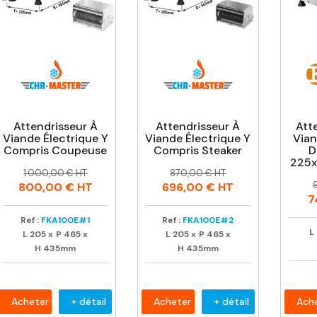
Attendrisseur À
Attendrisseur À
Att
Viande Électrique Y
Viande Électrique Y
Via
Compris Coupeuse
Compris Steaker
D
225x
Prix
Prix
Prix
Prix
1 000,00 € HT
870,00 € HT
P
P
habituel
habituel
800,00 €
HT
696,00 €
HT
h
7
Ref :
FKA100E#1
Ref :
FKA100E#2
L
L
205
x
P
465
x
L
205
x
P
465
x
H
435mm
H
435mm
Acheter
+ détail
Acheter
+ détail
Ach