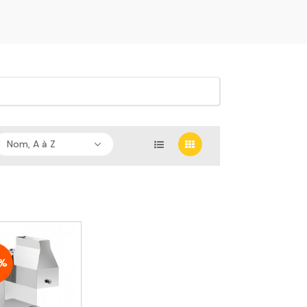
Nom, A à Z
%