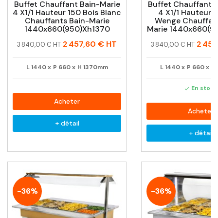
Buffet Chauffant Bain-Marie
Buffet Chauffant 
4 X1/1 Hauteur 150 Bois Blanc
4 X1/1 Hauteur 1
Chauffants Bain-Marie
Wenge Chauffant
1440x660(950)xh1370
Marie 1440x660(9
Prix
Prix
Prix
Prix
2 457,60 €
HT
2 457
3 840,00 € HT
3 840,00 € HT
habituel
habituel
L
1440
x
P
660
x
H
1370mm
L
1440
x
P
660
x
H
En stock

Acheter
Acheter
+ détail
+ détail
-36%
-36%