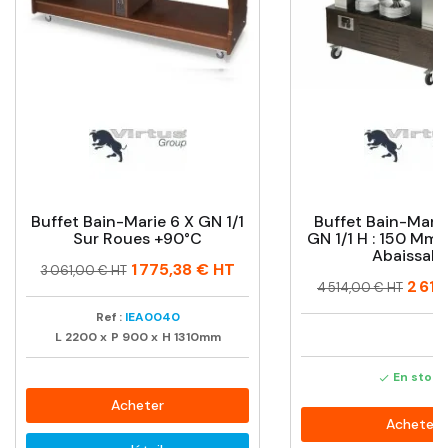
Buffet Bain-Marie 6 X GN 1/1
Buffet Bain-Marie 
Sur Roues +90°C
GN 1/1 H : 150 Mm,
Abaissabl
Prix
Prix
1 775,38 €
HT
3 061,00 € HT
Prix
Prix
2 618
habituel
4 514,00 € HT
habituel
Ref :
IEA0040
L
2200
x
P
900
x
H
1310mm
En stock

Acheter
Acheter