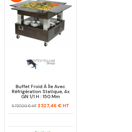
Buffet Froid À Île Avec
Réfrigération Statique, 4x
GN 1/1 H : 150 Mm
Prix
Prix
3 327,46 €
HT
5 737,00 € HT
habituel