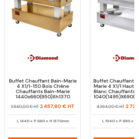
Buffet Chauffant Bain-Marie
Buffet Chauffant M
4 X1/1-150 Bois Chêne
Marie 4 X1/1 Hauteu
Chauffants Bain-Marie
Blanc Chauffants 
1440x660(950)xh1370
1040(1495)x690(8
Prix
Prix
Prix
Prix
2 457,60 €
HT
2 728
3 840,00 € HT
4 264,00 € HT
habituel
habituel
L
1440
x
P
660
x
H
1370mm
L
1040
x
P
690
x
H