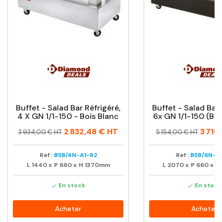
Buffet - Salad Bar Réfrigéré,
Buffet - Salad Bar 
4 X GN 1/1-150 - Bois Blanc
6x GN 1/1-150 (bo
Prix
Prix
Prix
Prix
2 832,48 €
HT
3 710
3 934,00 € HT
5 154,00 € HT
habituel
habituel
Ref :
BSB/4N-A1-R2
Ref :
BSB/6N-B
L
1440
x
P
660
x
H
1370mm
L
2070
x
P
660
x
H
En stock
En stock


Acheter
Acheter