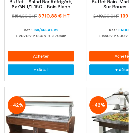
Buffet - Salad Bar Réfrigéré,
Buffet Bain-Marie 
6x GN 1/1-150 - Bois Blanc
Sur Roues +
Prix
Prix
Prix
Prix
3 710,88 €
HT
1 397
5 154,00 € HT
2 410,00 € HT
habituel
habituel
Ref :
BSB/6N-A1-R2
Ref :
IEA0002
L
2070
x
P
660
x
H
1370mm
L
1550
x
P
900
x
H
Acheter
Acheter
+ détail
+ détail
-42%
-42%