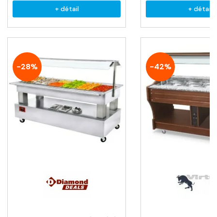
+ détail
+ détail
-28%
-42%