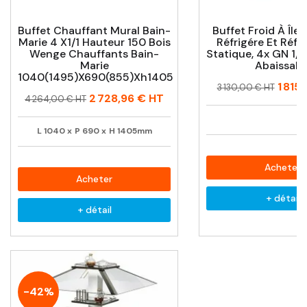
Buffet Chauffant Mural Bain-
Buffet Froid À Île
Marie 4 X1/1 Hauteur 150 Bois
Réfrigére Et Réfr
Wenge Chauffants Bain-
Statique, 4x GN 1/1
Marie
Abaissabl
1040(1495)x690(855)xh1405
Prix
Prix
1 815
3 130,00 € HT
Prix
Prix
2 728,96 €
HT
habituel
4 264,00 € HT
habituel
L
1040
x
P
690
x
H
1405mm
Acheter
Acheter
+ détail
+ détail
-42%