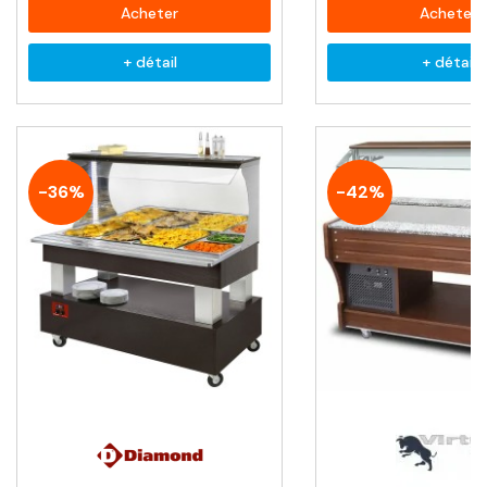
Acheter
Acheter
+ détail
+ détail
-36%
-42%