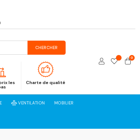
h
CHERCHER
0
rix les
Charte de qualité
bas
E
VENTILATION
MOBILIER