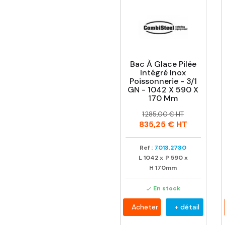
Bac À Glace Pilée
Intégré Inox
Poissonnerie - 3/1
GN - 1042 X 590 X
170 Mm
Prix
Prix
1 285,00 € HT
habituel
835,25 €
HT
Ref :
7013.2730
L
1042
x
P
590
x
H
170mm
En stock

Acheter
+ détail