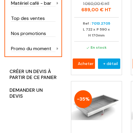
Prix
Prix
Matériel café - bar
1 060,00 € HT
habituel
689,00 €
HT
Top des ventes
Ref :
7013.2705
L
722
x
P
590
x
Nos promotions
H
170mm
En stock
Promo du moment

Acheter
+ détail
CRÉER UN DEVIS À
PARTIR DE CE PANIER
DEMANDER UN
DEVIS
-35%