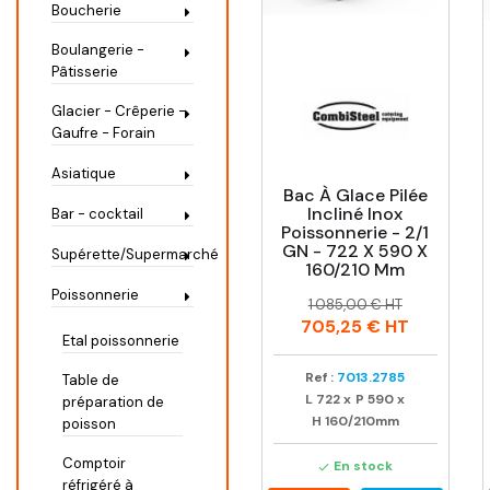
Boucherie
Boulangerie -
Pâtisserie
Glacier - Crêperie -
Gaufre - Forain
Asiatique
Bac À Glace Pilée
Incliné Inox
Bar - cocktail
Poissonnerie - 2/1
GN - 722 X 590 X
Supérette/Supermarché
160/210 Mm
Poissonnerie
Prix
Prix
1 085,00 € HT
habituel
705,25 €
HT
Etal poissonnerie
Ref :
7013.2785
Table de
L
722
x
P
590
x
préparation de
H
160/210mm
poisson
Comptoir
En stock

réfrigéré à