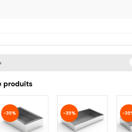
s
e produits
-35%
-35%
-35