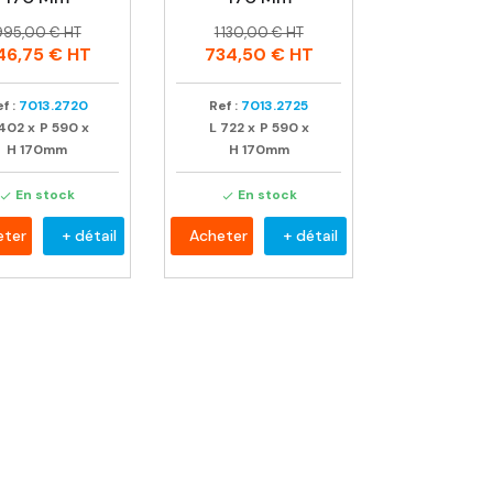
rix
rix
Prix
Prix
995,00 € HT
1 130,00 € HT
abituel
habituel
46,75 €
HT
734,50 €
HT
f :
7013.2720
Ref :
7013.2725
402
x
P
590
x
L
722
x
P
590
x
H
170mm
H
170mm
En stock
En stock


eter
+ détail
Acheter
+ détail