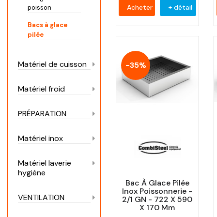
Acheter
+ détail
poisson
Bacs à glace
pilée
Matériel de cuisson
-35%
Matériel froid
PRÉPARATION
Matériel inox
Matériel laverie
hygiène
Bac À Glace Pilée
Inox Poissonnerie -
VENTILATION
2/1 GN - 722 X 590
X 170 Mm