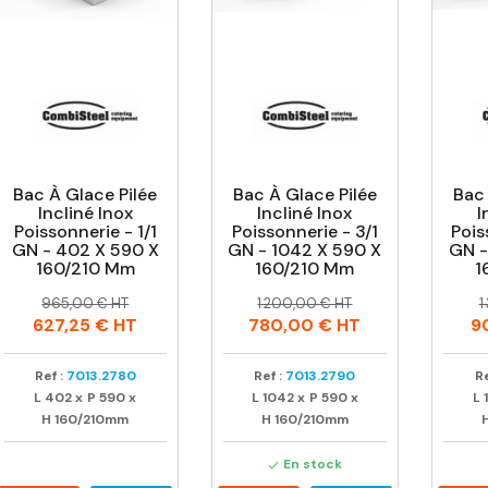
Bac À Glace Pilée
Bac À Glace Pilée
Bac 
Incliné Inox
Incliné Inox
I
Poissonnerie - 1/1
Poissonnerie - 3/1
Pois
GN - 402 X 590 X
GN - 1042 X 590 X
GN -
160/210 Mm
160/210 Mm
1
Prix
Prix
Prix
Prix
P
P
965,00 € HT
1 200,00 € HT
1
habituel
habituel
h
627,25 €
HT
780,00 €
HT
9
Ref :
7013.2780
Ref :
7013.2790
Re
L
402
x
P
590
x
L
1042
x
P
590
x
L
H
160/210mm
H
160/210mm
En stock
