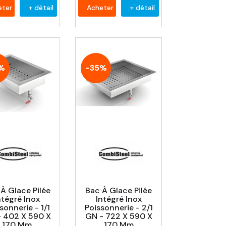
eter
+ détail
Acheter
+ détail
%
-35%
À Glace Pilée
Bac À Glace Pilée
ntégré Inox
Intégré Inox
sonnerie - 1/1
Poissonnerie - 2/1
 402 X 590 X
GN - 722 X 590 X
170 Mm
170 Mm