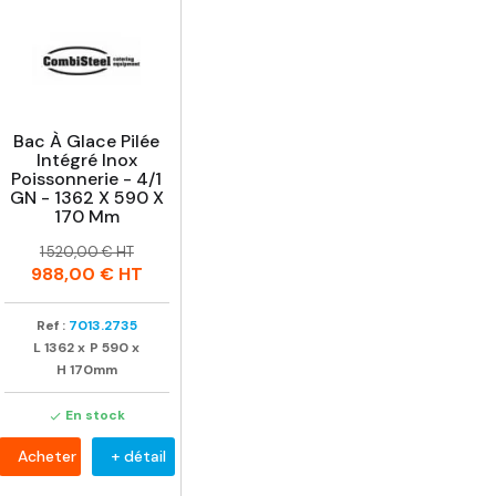
Bac À Glace Pilée
Intégré Inox
Poissonnerie - 4/1
GN - 1362 X 590 X
170 Mm
Prix
Prix
1 520,00 € HT
habituel
988,00 €
HT
Ref :
7013.2735
L
1362
x
P
590
x
H
170mm
En stock

Acheter
+ détail