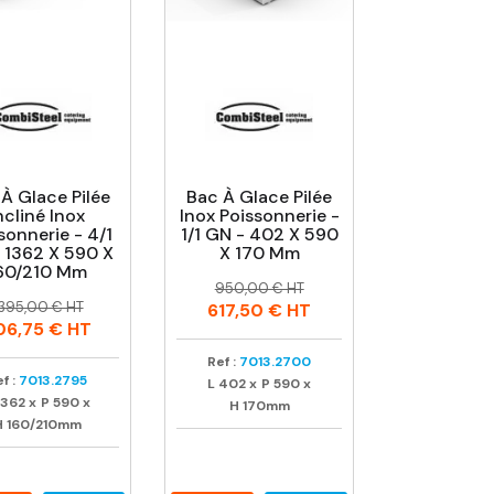
À Glace Pilée
Bac À Glace Pilée
ncliné Inox
Inox Poissonnerie -
sonnerie - 4/1
1/1 GN - 402 X 590
 1362 X 590 X
X 170 Mm
60/210 Mm
Prix
Prix
950,00 € HT
rix
rix
habituel
 395,00 € HT
617,50 €
HT
abituel
06,75 €
HT
Ref :
7013.2700
f :
7013.2795
L
402
x
P
590
x
1362
x
P
590
x
H
170mm
H
160/210mm