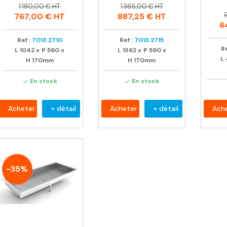
Prix
Prix
Prix
Prix
1 180,00 € HT
1 365,00 € HT
P
P
habituel
habituel
767,00 €
HT
887,25 €
HT
h
6
Ref :
7013.2710
Ref :
7013.2715
Re
L
1042
x
P
590
x
L
1362
x
P
590
x
L
H
170mm
H
170mm
En stock
En stock


Acheter
+ détail
Acheter
+ détail
Ach
-35%