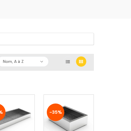
Nom, A à Z
%
-35%