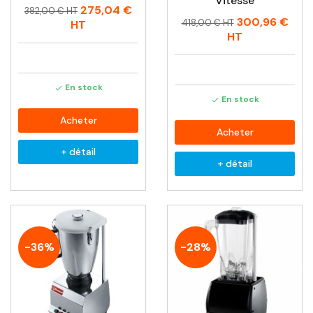
Vitesse
Prix
Prix
275,04 €
382,00 € HT
Prix
Prix
300,96 €
habituel
418,00 € HT
HT
habituel
HT
En stock

En stock

Acheter
Acheter
+ détail
+ détail
-36%
-28%