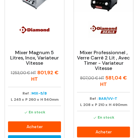
Mixer Magnum 5
Mixer Professionnel ,
Litres, Inox, Variateur
Verre Carré 2 Lit , Avec
Vitesse
Timer - Variateur
Vitesse
Prix
Prix
801,92 €
1 253,00 € HT
Prix
Prix
581,04 €
habituel
807,00 € HT
HT
habituel
HT
Ref :
MIX-5/B
Ref :
BAR/VV-T
L
245
x
P
260
x
H
540mm
L
208
x
P
210
x
H
490mm
En stock

En stock

Acheter
Acheter