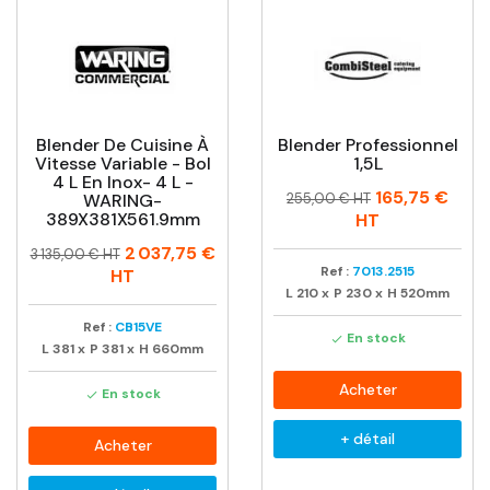
Blender De Cuisine À
Blender Professionnel
Vitesse Variable - Bol
1,5L
4 L En Inox- 4 L -
Prix
Prix
165,75 €
WARING-
255,00 € HT
habituel
389X381X561.9mm
HT
Prix
Prix
2 037,75 €
3 135,00 € HT
habituel
Ref :
7013.2515
HT
L
210
x
P
230
x
H
520mm
Ref :
CB15VE
En stock

L
381
x
P
381
x
H
660mm
Acheter
En stock

+ détail
Acheter