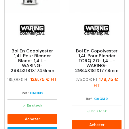
Bol En Copolyester
Bol En Copolyester
1,4L Pour Blender
1,4L Pour Blender
Blade- 1,4 L -
TORQ 2.0- 1,4 L -
WARING-
WARING-
298.5X181X174.6mm
298.5X181X177.8mm
Prix
Prix
Prix
Prix
126,75 €
HT
178,75 €
195,00 € HT
275,00 € HT
habituel
habituel
HT
Ref :
CAC132
Ref :
CAC139
En stock

En stock

Acheter
Acheter