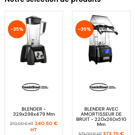
-35%
-35%
BLENDER -
BLENDER AVEC
329x298x479 Mm
AMORTISSEUR DE
BRUIT - 220x260x510
Prix
Prix
240,50 €
370,00 € HT
Mm
habituel
HT
Prix
Prix
373,75 €
575,00 € HT