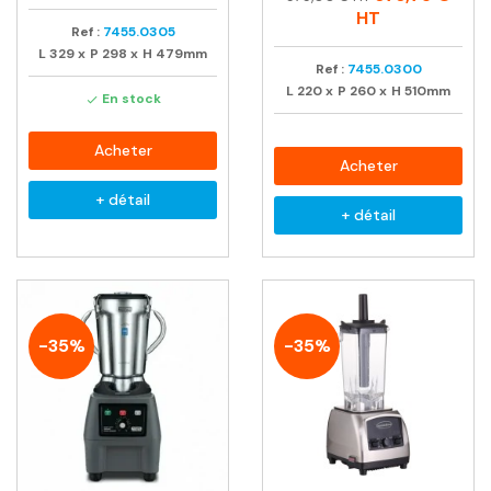
habituel
HT
Ref :
7455.0305
L
329
x
P
298
x
H
479mm
Ref :
7455.0300
L
220
x
P
260
x
H
510mm
En stock

Acheter
Acheter
+ détail
+ détail
-35%
-35%