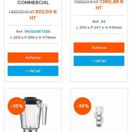
Prix
Prix
1 390,48 €
COMMERCIAL
1 528,00 € HT
habituel
HT
Prix
Prix
923,00 €
1 420,00 € HT
habituel
HT
Ref :
62
L
200
x
P
247
x
H
441mm
Ref :
MX1200XTXEE
L
230
x
P
250
x
H
475mm
Acheter
Acheter
+ détail
+ détail
-35%
-35%