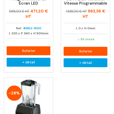
Écran LED
Vitesse Programmable
Prix
Prix
Prix
Prix
471,20 €
963,36 €
589,00 € HT
1 338,00 € HT
habituel
habituel
HT
HT
Ref :
BMK2-1500
L
0
x
H
0mm
L
220
x
P
260
x
H
500mm
En stock

Acheter
Acheter
+ détail
+ détail
-28%