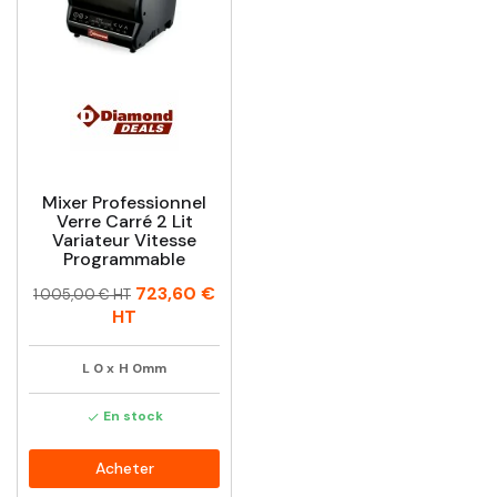
Mixer Professionnel
Verre Carré 2 Lit
Variateur Vitesse
Programmable
Prix
Prix
723,60 €
1 005,00 € HT
habituel
HT
L
0
x
H
0mm
En stock

Acheter