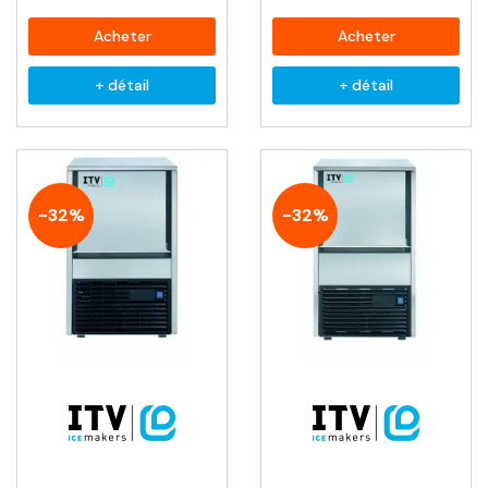
Acheter
Acheter
+ détail
+ détail
-32%
-32%