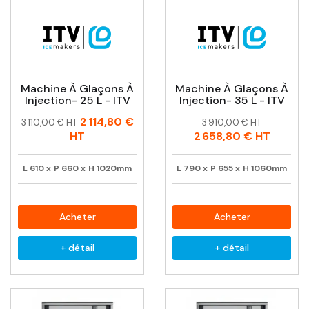
Machine À Glaçons À
Machine À Glaçons À
Injection- 25 L - ITV
Injection- 35 L - ITV
Prix
Prix
Prix
Prix
2 114,80 €
3 110,00 € HT
3 910,00 € HT
habituel
habituel
HT
2 658,80 €
HT
L
610
x
P
660
x
H
1020mm
L
790
x
P
655
x
H
1060mm
Acheter
Acheter
+ détail
+ détail