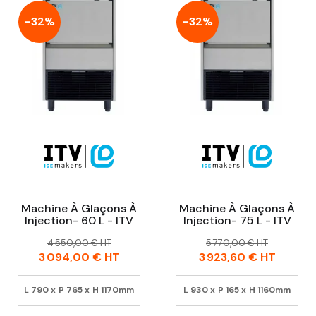
-32%
-32%
Machine À Glaçons À
Machine À Glaçons À
Injection- 60 L - ITV
Injection- 75 L - ITV
Prix
Prix
Prix
Prix
4 550,00 € HT
5 770,00 € HT
habituel
habituel
3 094,00 €
HT
3 923,60 €
HT
L
790
x
P
765
x
H
1170mm
L
930
x
P
165
x
H
1160mm