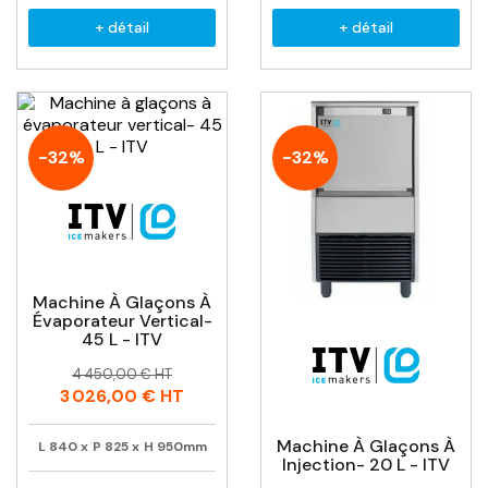
+ détail
+ détail
-32%
-32%
Machine À Glaçons À
Évaporateur Vertical-
45 L - ITV
Prix
Prix
4 450,00 € HT
habituel
3 026,00 €
HT
Machine À Glaçons À
L
840
x
P
825
x
H
950mm
Injection- 20 L - ITV