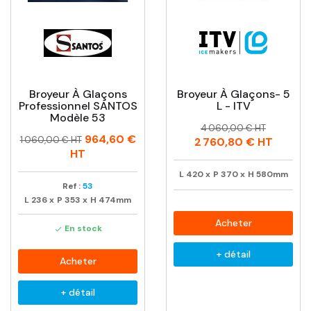
Broyeur À Glaçons
Broyeur À Glaçons- 5
Professionnel SANTOS
L - ITV
Modèle 53
Prix
Prix
4 060,00 € HT
Prix
Prix
964,60 €
habituel
1 060,00 € HT
2 760,80 €
HT
habituel
HT
L
420
x
P
370
x
H
580mm
Ref :
53
L
236
x
P
353
x
H
474mm
Acheter
En stock

+ détail
Acheter
+ détail