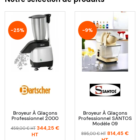
-25%
-9%
Broyeur À Glaçons
Broyeur À Glaçons
Professionnel 2000
Professionnel SANTOS
Modèle 09
Prix
Prix
344,25 €
459,00 € HT
Prix
Prix
814,45 €
habituel
895,00 € HT
HT
habituel
HT