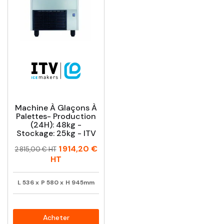
Machine À Glaçons À
Palettes- Production
(24H): 48kg -
Stockage: 25kg - ITV
Prix
Prix
1 914,20 €
2 815,00 € HT
habituel
HT
L
536
x
P
580
x
H
945mm
Acheter