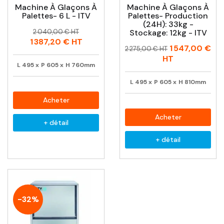
Machine À Glaçons À
Machine À Glaçons À
Palettes- 6 L - ITV
Palettes- Production
(24H): 33kg -
Prix
Prix
2 040,00 € HT
Stockage: 12kg - ITV
habituel
1 387,20 €
HT
Prix
Prix
1 547,00 €
2 275,00 € HT
habituel
HT
L
495
x
P
605
x
H
760mm
L
495
x
P
605
x
H
810mm
Acheter
Acheter
+ détail
+ détail
-32%