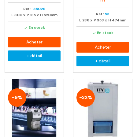
Ref :
135026
Ref :
53
L
300
x
P
185
x
H
520mm
L
236
x
P
353
x
H
474mm
En stock

En stock

Acheter
Acheter
+ détail
+ détail
-9%
-32%