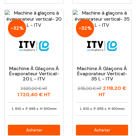
-32%
-32%
Machine À Glaçons À
Machine À Glaçons À
Évaporateur Vertical-
Évaporateur Vertical-
20 L - ITV
35 L - ITV
Prix
Prix
Prix
Prix
2 118,20 €
2 530,00 € HT
3 115,00 € HT
habituel
habituel
1 720,40 €
HT
HT
L
610
x
P
655
x
H
910mm
L
610
x
P
655
x
H
910mm
Acheter
Acheter