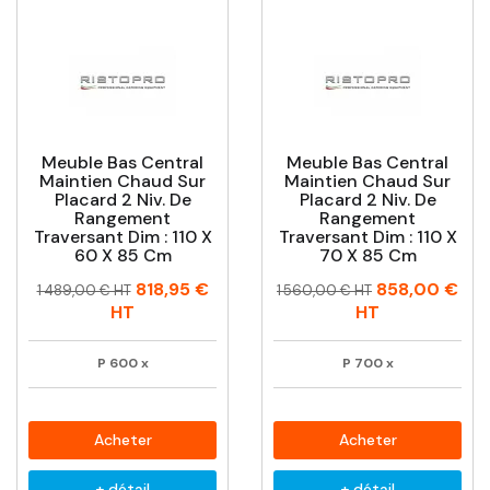
Meuble Bas Central
Meuble Bas Central
Maintien Chaud Sur
Maintien Chaud Sur
Placard 2 Niv. De
Placard 2 Niv. De
Rangement
Rangement
Traversant Dim : 110 X
Traversant Dim : 110 X
60 X 85 Cm
70 X 85 Cm
Prix
Prix
Prix
Prix
818,95 €
858,00 €
1 489,00 € HT
1 560,00 € HT
habituel
habituel
HT
HT
P
600
x
P
700
x
Acheter
Acheter
+ détail
+ détail