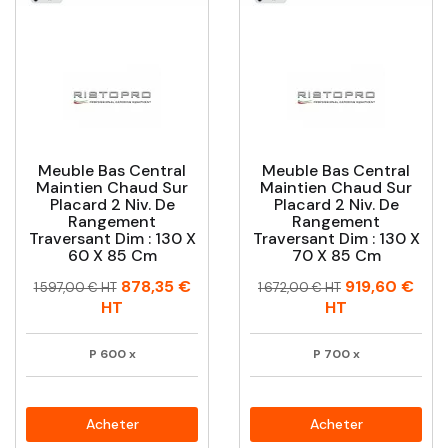
Meuble Bas Central
Meuble Bas Central
Maintien Chaud Sur
Maintien Chaud Sur
Placard 2 Niv. De
Placard 2 Niv. De
Rangement
Rangement
Traversant Dim : 130 X
Traversant Dim : 130 X
60 X 85 Cm
70 X 85 Cm
Prix
Prix
Prix
Prix
878,35 €
919,60 €
1 597,00 € HT
1 672,00 € HT
habituel
habituel
HT
HT
P
600
x
P
700
x
Acheter
Acheter