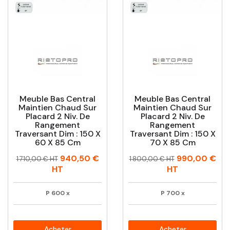
Meuble Bas Central
Meuble Bas Central
Maintien Chaud Sur
Maintien Chaud Sur
Placard 2 Niv. De
Placard 2 Niv. De
Rangement
Rangement
Traversant Dim : 150 X
Traversant Dim : 150 X
60 X 85 Cm
70 X 85 Cm
Prix
Prix
Prix
Prix
940,50 €
990,00 €
1 710,00 € HT
1 800,00 € HT
habituel
habituel
HT
HT
P
600
x
P
700
x
Acheter
Acheter