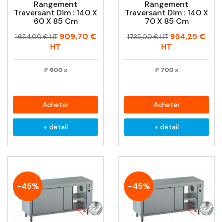
Rangement
Rangement
Traversant Dim : 140 X
Traversant Dim : 140 X
60 X 85 Cm
70 X 85 Cm
Prix
Prix
Prix
Prix
909,70 €
954,25 €
1 654,00 € HT
1 735,00 € HT
habituel
habituel
HT
HT
P
600
x
P
700
x
Acheter
Acheter
+ détail
+ détail
-45%
-45%