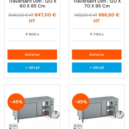
Traversant Dim : 120 X
Traversant Dim : 120 X
60 X 85 Cm
70 X 85 Cm
Prix
Prix
Prix
Prix
847,00 €
886,60 €
1 540,00 € HT
1 612,00 € HT
habituel
habituel
HT
HT
P
600
x
P
700
x
Acheter
Acheter
+ détail
+ détail
-45%
-45%