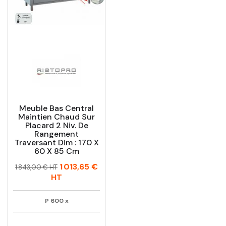
Meuble Bas Central
Maintien Chaud Sur
Placard 2 Niv. De
Rangement
Traversant Dim : 170 X
60 X 85 Cm
Prix
Prix
1 013,65 €
1 843,00 € HT
habituel
HT
P
600
x