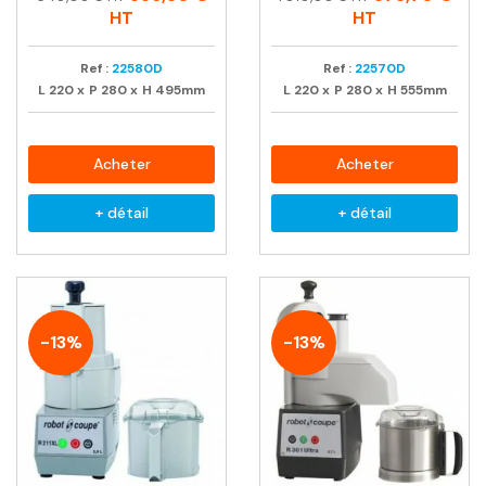
habituel
habituel
HT
HT
Ref :
22580D
Ref :
22570D
L
220
x
P
280
x
H
495mm
L
220
x
P
280
x
H
555mm
Acheter
Acheter
+ détail
+ détail
-13%
-13%