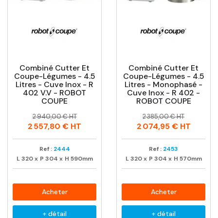
Combiné Cutter Et
Combiné Cutter Et
Coupe-Légumes - 4.5
Coupe-Légumes - 4.5
Litres - Cuve Inox - R
Litres - Monophasé -
402 V.V - ROBOT
Cuve Inox - R 402 -
COUPE
ROBOT COUPE
Prix
Prix
Prix
Prix
2 940,00 € HT
2 385,00 € HT
habituel
habituel
2 557,80 €
HT
2 074,95 €
HT
Ref :
2444
Ref :
2453
L
320
x
P
304
x
H
590mm
L
320
x
P
304
x
H
570mm
Acheter
Acheter
+ détail
+ détail