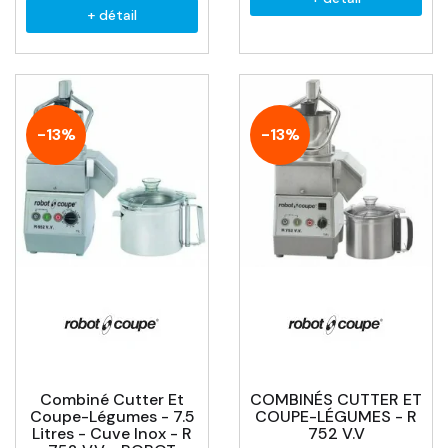
+ détail
-13%
-13%
Combiné Cutter Et
COMBINÉS CUTTER ET
Coupe-Légumes - 7.5
COUPE-LÉGUMES - R
Litres - Cuve Inox - R
752 V.V