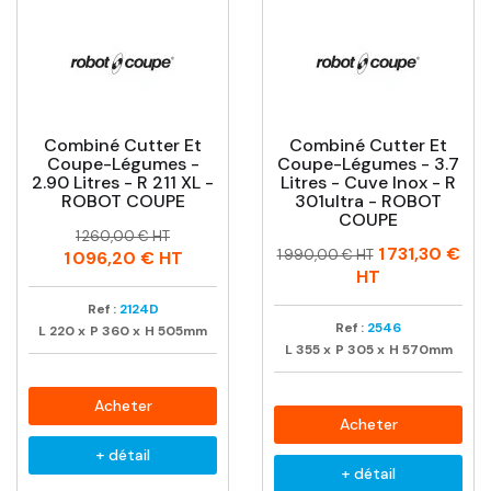
Combiné Cutter Et
Combiné Cutter Et
Coupe-Légumes -
Coupe-Légumes - 3.7
2.90 Litres - R 211 XL -
Litres - Cuve Inox - R
ROBOT COUPE
301ultra - ROBOT
COUPE
Prix
Prix
1 260,00 € HT
Prix
Prix
1 731,30 €
habituel
1 990,00 € HT
1 096,20 €
HT
habituel
HT
Ref :
2124D
Ref :
2546
L
220
x
P
360
x
H
505mm
L
355
x
P
305
x
H
570mm
Acheter
Acheter
+ détail
+ détail