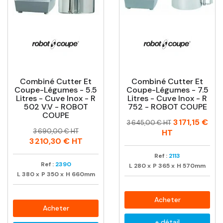
Combiné Cutter Et
Combiné Cutter Et
Coupe-Légumes - 5.5
Coupe-Légumes - 7.5
Litres - Cuve Inox - R
Litres - Cuve Inox - R
502 V.V - ROBOT
752 - ROBOT COUPE
COUPE
Prix
Prix
3 171,15 €
3 645,00 € HT
Prix
Prix
habituel
3 690,00 € HT
HT
habituel
3 210,30 €
HT
Ref :
2113
Ref :
2390
L
280
x
P
365
x
H
570mm
L
380
x
P
350
x
H
660mm
Acheter
Acheter
+ détail