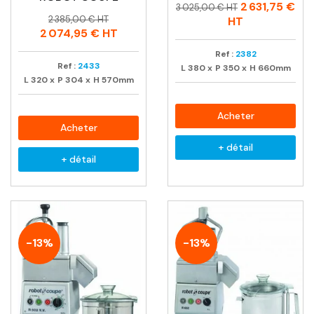
Prix
Prix
2 631,75 €
3 025,00 € HT
Prix
Prix
habituel
2 385,00 € HT
HT
habituel
2 074,95 €
HT
Ref :
2382
Ref :
2433
L
380
x
P
350
x
H
660mm
L
320
x
P
304
x
H
570mm
Acheter
Acheter
+ détail
+ détail
-13%
-13%