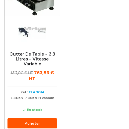
Cutter De Table - 3.3
Litres - Vitesse
Variable
Prix
Prix
763,86 €
1 317,00 € HT
habituel
HT
Ref :
FLA0014
L
305
x
P
365
x
H
255mm
En stock

Acheter