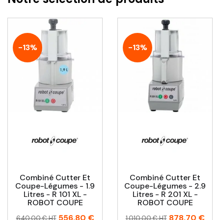
-13%
-13%
Combiné Cutter Et
Combiné Cutter Et
Coupe-Légumes - 1.9
Coupe-Légumes - 2.9
Litres - R 101 XL -
Litres - R 201 XL -
ROBOT COUPE
ROBOT COUPE
Prix
Prix
Prix
Prix
556,80 €
878,70 €
640,00 € HT
1 010,00 € HT