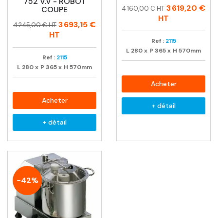
752 V.V - ROBOT
Prix
Prix
3 619,20 €
COUPE
4 160,00 € HT
habituel
HT
Prix
Prix
3 693,15 €
4 245,00 € HT
habituel
HT
Ref :
2115
L
280
x
P
365
x
H
570mm
Ref :
2115
L
280
x
P
365
x
H
570mm
Acheter
Acheter
+ détail
+ détail
-42%