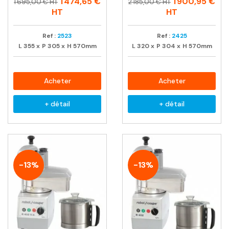
Prix
Prix
Prix
Prix
1 474,65 €
1 900,95 €
1 695,00 € HT
2 185,00 € HT
habituel
habituel
HT
HT
Ref :
2523
Ref :
2425
L
355
x
P
305
x
H
570mm
L
320
x
P
304
x
H
570mm
Acheter
Acheter
+ détail
+ détail
-13%
-13%