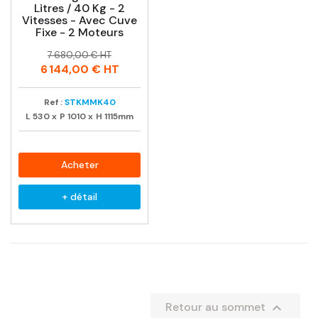
Litres / 40 Kg - 2
Vitesses - Avec Cuve
Fixe - 2 Moteurs
Prix
Prix
7 680,00 € HT
habituel
6 144,00 €
HT
Ref :
STKMMK40
L
530
x
P
1010
x
H
1115mm
Acheter
+ détail

Retour au sommet