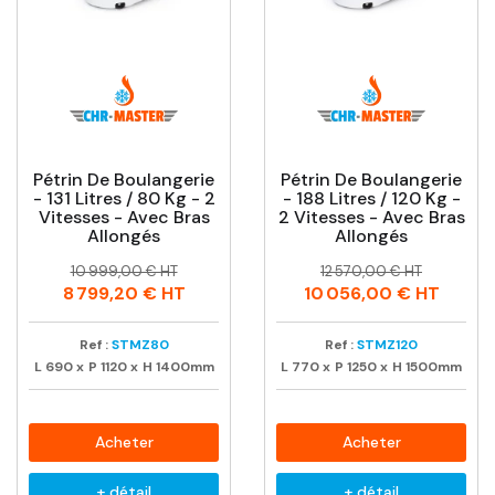
Pétrin De Boulangerie
Pétrin De Boulangerie
- 131 Litres / 80 Kg - 2
- 188 Litres / 120 Kg -
Vitesses - Avec Bras
2 Vitesses - Avec Bras
Allongés
Allongés
Prix
Prix
Prix
Prix
10 999,00 € HT
12 570,00 € HT
habituel
habituel
8 799,20 €
HT
10 056,00 €
HT
Ref :
STMZ80
Ref :
STMZ120
L
690
x
P
1120
x
H
1400mm
L
770
x
P
1250
x
H
1500mm
Acheter
Acheter
+ détail
+ détail