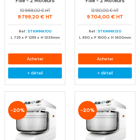
Fixe - 2 Moteurs
Fixe - 2 Moteurs
Prix
Prix
Prix
Prix
10 999,00 € HT
12 130,00 € HT
habituel
habituel
8 799,20 €
HT
9 704,00 €
HT
Ref :
STKMMK100
Ref :
STKMMK130
L
725
x
P
1255
x
H
1335mm
L
850
x
P
1500
x
H
1600mm
Acheter
Acheter
+ détail
+ détail
-20%
-20%