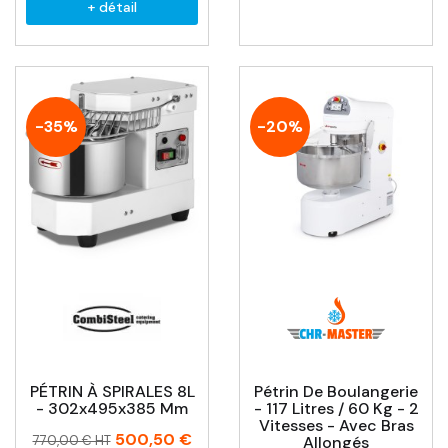
+ détail
-35%
-20%
PÉTRIN À SPIRALES 8L
Pétrin De Boulangerie
- 302x495x385 Mm
- 117 Litres / 60 Kg - 2
Vitesses - Avec Bras
Prix
Prix
500,50 €
770,00 € HT
Allongés