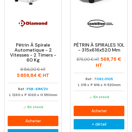
Pétrin À Spirale
PÉTRIN À SPIRALES 10L
Automatique - 2
- 315x616x520 Mm
Vitesses - 2 Timers -
Prix
Prix
568,75 €
60 Kg
875,00 € HT
habituel
HT
Prix
Prix
9 156,00 € HT
habituel
5 859,84 €
HT
Ref :
7062.0105
L
315
x
P
616
x
H
520mm
Ref :
PSB-61M/2V
L
1230
x
P
1020
x
H
550mm
En stock

En stock

Acheter
Acheter
+ détail