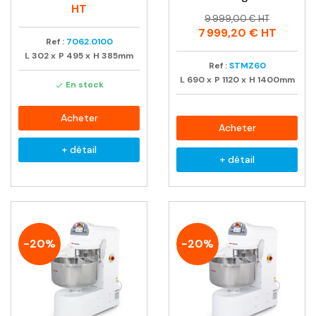
habituel
HT
Prix
Prix
9 999,00 € HT
habituel
7 999,20 €
HT
Ref :
7062.0100
L
302
x
P
495
x
H
385mm
Ref :
STMZ60
L
690
x
P
1120
x
H
1400mm
En stock

Acheter
Acheter
+ détail
+ détail
-20%
-20%