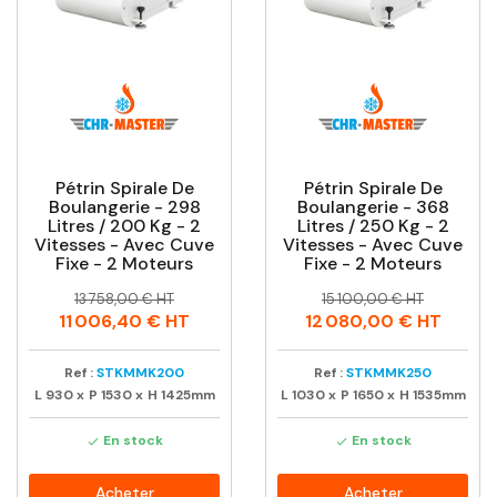
Pétrin Spirale De
Pétrin Spirale De
Boulangerie - 298
Boulangerie - 368
Litres / 200 Kg - 2
Litres / 250 Kg - 2
Vitesses - Avec Cuve
Vitesses - Avec Cuve
Fixe - 2 Moteurs
Fixe - 2 Moteurs
Prix
Prix
Prix
Prix
13 758,00 € HT
15 100,00 € HT
habituel
habituel
11 006,40 €
HT
12 080,00 €
HT
Ref :
STKMMK200
Ref :
STKMMK250
L
930
x
P
1530
x
H
1425mm
L
1030
x
P
1650
x
H
1535mm
En stock
En stock


Acheter
Acheter