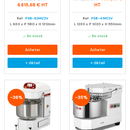
habituel
habituel
6 615,68 €
HT
HT
Ref :
PSB-62MI/2V
Ref :
PSB-41M/2V
L
630
x
P
1180
x
H
1312mm
L
1230
x
P
1020
x
H
550mm
En stock
En stock


Acheter
Acheter
+ détail
+ détail
-36%
-35%