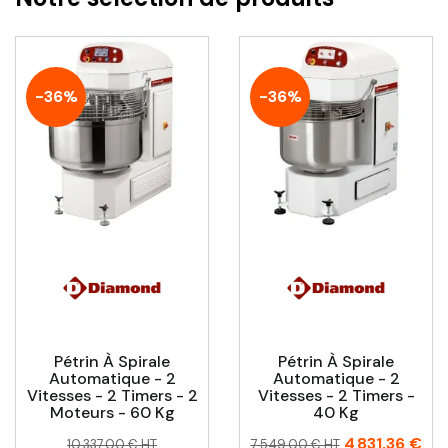
-36%
-36%
Pétrin À Spirale
Pétrin À Spirale
Automatique - 2
Automatique - 2
Vitesses - 2 Timers - 2
Vitesses - 2 Timers -
Moteurs - 60 Kg
40 Kg
Prix
Prix
Prix
Prix
4 831,36 €
10 337,00 € HT
7 549,00 € HT