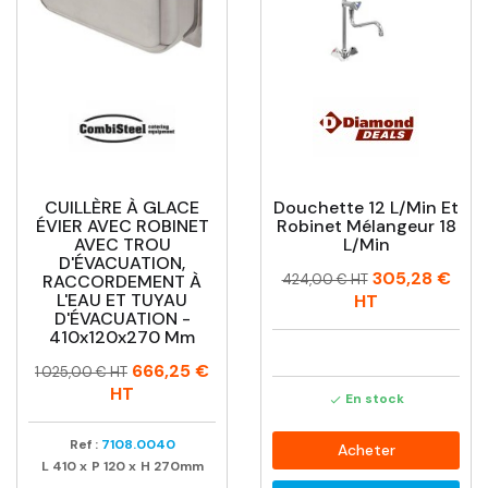
CUILLÈRE À GLACE
Douchette 12 L/min Et
ÉVIER AVEC ROBINET
Robinet Mélangeur 18
AVEC TROU
L/min
D'ÉVACUATION,
Prix
Prix
305,28 €
RACCORDEMENT À
424,00 € HT
habituel
L'EAU ET TUYAU
HT
D'ÉVACUATION -
410x120x270 Mm
Prix
Prix
666,25 €
1 025,00 € HT
habituel
HT
En stock

Ref :
7108.0040
Acheter
L
410
x
P
120
x
H
270mm