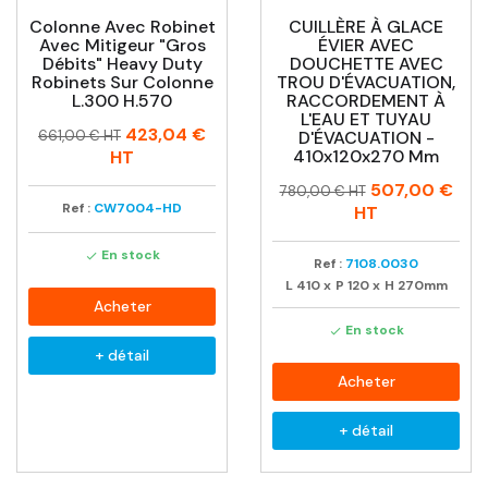
Colonne Avec Robinet
CUILLÈRE À GLACE
Avec Mitigeur "gros
ÉVIER AVEC
Débits" Heavy Duty
DOUCHETTE AVEC
Robinets Sur Colonne
TROU D'ÉVACUATION,
L.300 H.570
RACCORDEMENT À
L'EAU ET TUYAU
Prix
Prix
423,04 €
661,00 € HT
D'ÉVACUATION -
habituel
410x120x270 Mm
HT
Prix
Prix
507,00 €
780,00 € HT
Ref :
CW7004-HD
habituel
HT
En stock

Ref :
7108.0030
L
410
x
P
120
x
H
270mm
Acheter
En stock

+ détail
Acheter
+ détail