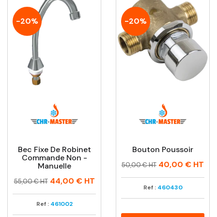
-20%
-20%
Bec Fixe De Robinet
Bouton Poussoir
Commande Non -
Prix
Prix
40,00 €
HT
Manuelle
50,00 € HT
habituel
Prix
Prix
44,00 €
HT
55,00 € HT
Ref :
460430
habituel
Ref :
461002