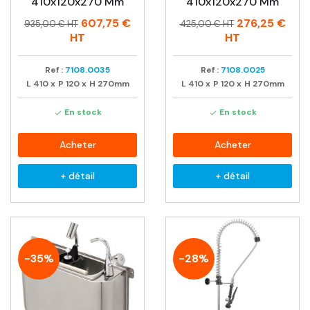
410x120x270 Mm
410x120x270 Mm
Prix
Prix
Prix
Prix
607,75 €
276,25 €
935,00 € HT
425,00 € HT
habituel
habituel
HT
HT
Ref :
7108.0035
Ref :
7108.0025
L
410
x
P
120
x
H
270mm
L
410
x
P
120
x
H
270mm
En stock
En stock


Acheter
Acheter
+ détail
+ détail
-35%
-28%