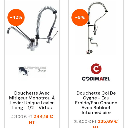
-42%
-9%
Douchette Avec
Douchette Col De
Mitigeur Monotrou À
Cygne - Eau
Levier Unique Levier
Froide/eau Chaude
Long - 1/2 - Virtus
Avec Robinet
Intermédiaire
Prix
Prix
244,18 €
421,00 € HT
Prix
Prix
235,69 €
habituel
259,00 € HT
HT
habituel
HT