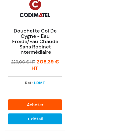
Douchette Col De
Cygne - Eau
Froide/eau Chaude
Sans Robinet
Intermédiaire
Prix
Prix
208,39 €
229,00 € HT
habituel
HT
Ref :
LDMT
Acheter
+ détail