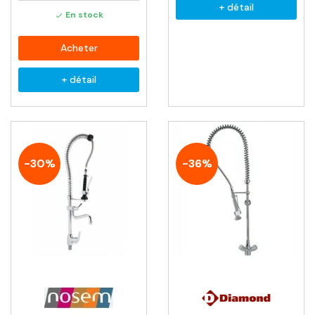
+ détail
En stock

Acheter
+ détail
-30%
-36%