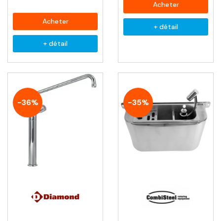
Acheter
Acheter
+ détail
+ détail
-36%
-35%