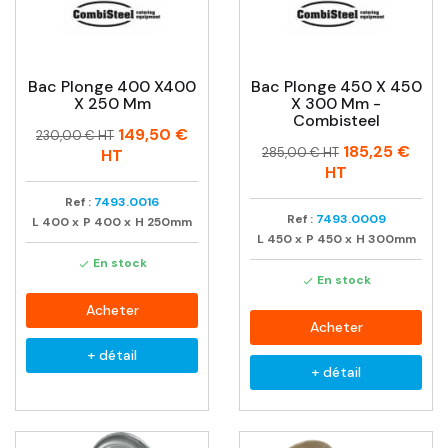
Bac Plonge 400 X400
Bac Plonge 450 X 450
X 250 Mm
X 300 Mm -
Combisteel
Prix
Prix
149,50 €
230,00 € HT
Prix
Prix
185,25 €
habituel
285,00 € HT
HT
habituel
HT
Ref :
7493.0016
Ref :
7493.0009
L
400
x
P
400
x
H
250mm
L
450
x
P
450
x
H
300mm
En stock

En stock

Acheter
Acheter
+ détail
+ détail