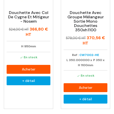
Douchette Avec Col
Douchette Avec
De Cygne Et Mitigeur
Groupe Mélangeur
- Nosem
Sortie Mono
Douchettes
Prix
Prix
366,80 €
524,00 € HT
350xh1100
habituel
HT
Prix
Prix
370,56 €
579,00 € HT
habituel
HT
H
950mm
Ref :
CW7002-HE
En stock

L
350.000000
x
P
350
x
H
1100mm
Acheter
En stock

+ détail
Acheter
+ détail