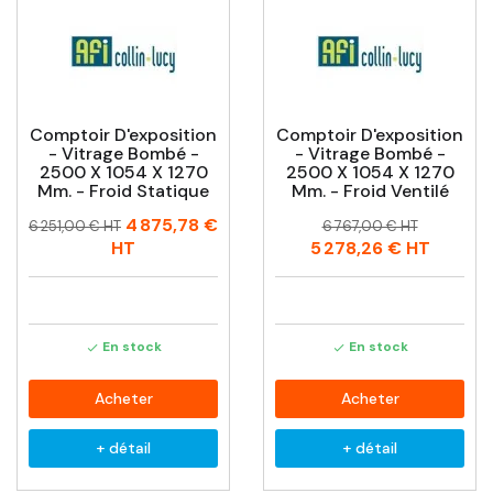
Comptoir D'exposition
Comptoir D'exposition
- Vitrage Bombé -
- Vitrage Bombé -
2500 X 1054 X 1270
2500 X 1054 X 1270
Mm. - Froid Statique
Mm. - Froid Ventilé
Prix
Prix
Prix
Prix
4 875,78 €
6 251,00 € HT
6 767,00 € HT
habituel
habituel
HT
5 278,26 €
HT
En stock
En stock


Acheter
Acheter
+ détail
+ détail