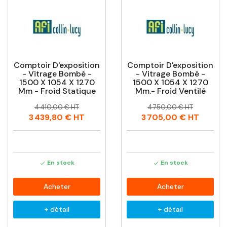
Comptoir D'exposition
Comptoir D'exposition
- Vitrage Bombé -
- Vitrage Bombé -
1500 X 1054 X 1270
1500 X 1054 X 1270
Mm - Froid Statique
Mm.- Froid Ventilé
Prix
Prix
Prix
Prix
4 410,00 € HT
4 750,00 € HT
habituel
habituel
3 439,80 €
HT
3 705,00 €
HT
En stock
En stock


Acheter
Acheter
+ détail
+ détail