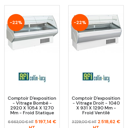
-22%
-22%
Comptoir D'exposition
Comptoir D'exposition
- Vitrage Bombé -
- Vitrage Droit - 1040
2920 X 1054 X 1270
X 931 X 1290 Mm -
Mm - Froid Statique
Froid Ventilé
Prix
Prix
Prix
Prix
5 197,14 €
2 518,62 €
6 663,00 € HT
3 229,00 € HT
habituel
habituel
HT
HT