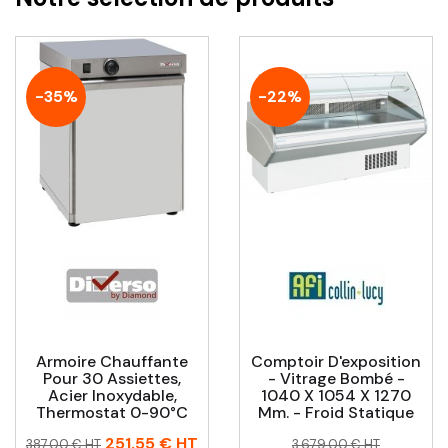
-35%
-22%
Armoire Chauffante
Comptoir D'exposition
Pour 30 Assiettes,
- Vitrage Bombé -
Acier Inoxydable,
1040 X 1054 X 1270
Thermostat 0-90°C
Mm. - Froid Statique
Prix
Prix
Prix
Prix
251,55 €
HT
387,00 € HT
3 679,00 € HT