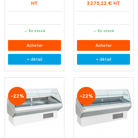
habituel
habituel
HT
3 275,22 €
HT
En stock
En stock


Acheter
Acheter
+ détail
+ détail
-22%
-22%