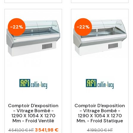
-22%
-22%
Comptoir D'exposition
Comptoir D'exposition
- Vitrage Bombé -
- Vitrage Bombé -
1290 X 1054 X 1270
1290 X 1054 X 1270
Mm - Froid Ventilé
Mm. - Froid Statique
Prix
Prix
Prix
Prix
3 541,98 €
4 541,00 € HT
4 199,00 € HT