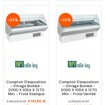
-22%
-22%
Comptoir D'exposition
Comptoir D'exposition
- Vitrage Bombé -
- Vitrage Bombé -
2000 X 1054 X 1270
2000 X 1054 X 1270
Mm. - Froid Statique
Mm. - Froid Ventilé
Prix
Prix
Prix
Prix
4 141,80 €
5 310,00 € HT
5 755,00 € HT