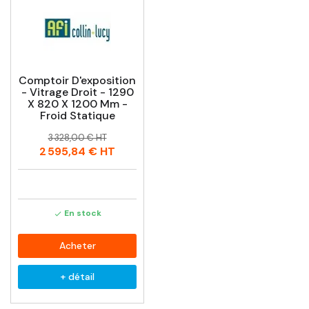
Comptoir D'exposition
- Vitrage Droit - 1290
X 820 X 1200 Mm -
Froid Statique
Prix
Prix
3 328,00 € HT
habituel
2 595,84 €
HT
En stock

Acheter
+ détail