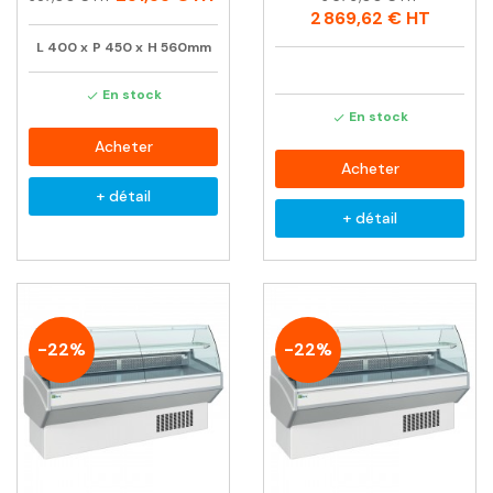
habituel
habituel
2 869,62 €
HT
L
400
x
P
450
x
H
560mm
En stock

En stock

Acheter
Acheter
+ détail
+ détail
-22%
-22%