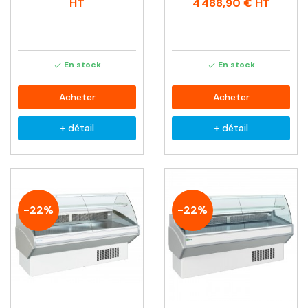
habituel
habituel
HT
4 488,90 €
HT
En stock
En stock


Acheter
Acheter
+ détail
+ détail
-22%
-22%