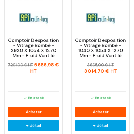
Comptoir D'exposition
Comptoir D'exposition
- Vitrage Bombé -
- Vitrage Bombé -
2920 X 1054 X 1270
1040 X 1054 X 1270
Mm - Froid Ventilé
Mm - Froid Ventilé
Prix
Prix
Prix
Prix
5 686,98 €
7 291,00 € HT
3 865,00 € HT
habituel
habituel
HT
3 014,70 €
HT
En stock
En stock


Acheter
Acheter
+ détail
+ détail