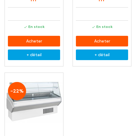
En stock
En stock


Acheter
Acheter
+ détail
+ détail
-22%